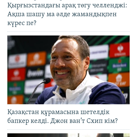
Қырғызстандағы арақ төгу челленджі:
Ақша шашу ма әлде жамандықпен
күрес пе?
Қазақстан құрамасына шетелдік
бапкер келді. Джон ван’т Схип кім?