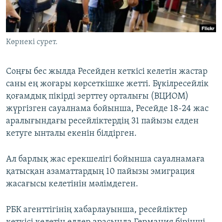
ЖАЗЫЛЫҢЫЗ
Көрнекі сурет.
Басқа тілдерде
Соңғы бес жылда Ресейден кеткісі келетін жастар
саны ең жоғары көрсеткішке жетті. Бүкілресейлік
қоғамдық пікірді зерттеу орталығы (ВЦИОМ)
жүргізген сауалнама бойынша, Ресейде 18-24 жас
аралығындағы ресейліктердің 31 пайызы елден
кетуге ынталы екенін білдірген.
Ал барлық жас ерекшелігі бойынша сауалнамаға
қатысқан азаматтардың 10 пайызы эмиграция
жасағысы келетінін мәлімдеген.
РБК агенттігінің хабарлауынша, ресейліктер