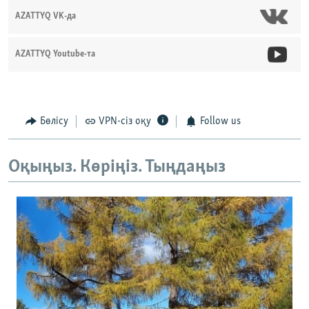
AZATTYQ VK-да
AZATTYQ Youtube-та
Бөлісу
VPN-сіз оқу
Follow us
Оқыңыз. Көріңіз. Тыңдаңыз