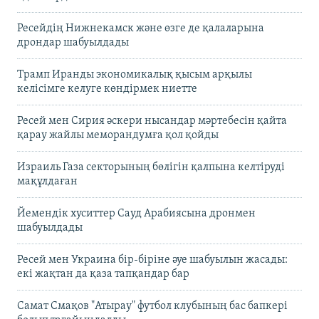
Ресейдің Нижнекамск және өзге де қалаларына
дрондар шабуылдады
Трамп Иранды экономикалық қысым арқылы
келісімге келуге көндірмек ниетте
Ресей мен Сирия әскери нысандар мәртебесін қайта
қарау жайлы меморандумға қол қойды
Израиль Газа секторының бөлігін қалпына келтіруді
мақұлдаған
Йемендік хуситтер Сауд Арабиясына дронмен
шабуылдады
Ресей мен Украина бір-біріне әуе шабуылын жасады:
екі жақтан да қаза тапқандар бар
Самат Смақов "Атырау" футбол клубының бас бапкері