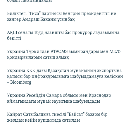
болып тағайындалды
Биліктегі "Тиса" партиясы Венгрия президенттігіне
заңгер Андраш Баканы ұсынбақ
АҚШ сенаты Тодд Бланшты бас прокурор лауазымына
бекітті
Украина Түркиядан ATACMS зымырандары мен M270
қондырғыларын сатып алмақ
Украина КҚК-дағы Қазақстан мұнайының экспортына
қатысы бар инфрақұрылымға шабуылдамауға келіскен
– Bloomberg
Украина Ресейдің Самара облысы мен Краснодар
аймағындағы мұнай зауытына шабуылдады
Қайрат Сатыбалдыға тиесілі "Байсат" базары бір
жылдан кейін аукционда сатылды