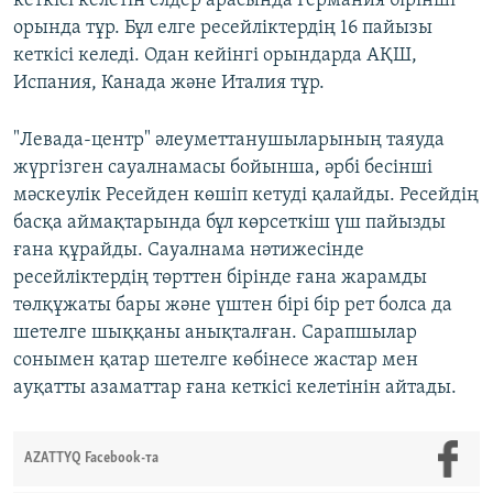
кеткісі келетін елдер арасында Германия бірінші
орында тұр. Бұл елге ресейліктердің 16 пайызы
кеткісі келеді. Одан кейінгі орындарда АҚШ,
Испания, Канада және Италия тұр.
"Левада-центр" әлеуметтанушыларының таяуда
жүргізген сауалнамасы бойынша, әрбі бесінші
мәскеулік Ресейден көшіп кетуді қалайды. Ресейдің
басқа аймақтарында бұл көрсеткіш үш пайызды
ғана құрайды. Сауалнама нәтижесінде
ресейліктердің төрттен бірінде ғана жарамды
төлқұжаты бары және үштен бірі бір рет болса да
шетелге шыққаны анықталған. Сарапшылар
сонымен қатар шетелге көбінесе жастар мен
ауқатты азаматтар ғана кеткісі келетінін айтады.
AZATTYQ Facebook-та