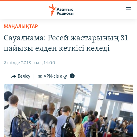
Accessibility
links
Skip
ЖАҢАЛЫҚТАР
to
ЖАҢАЛЫҚТАР
Сауалнама: Ресей жастарының 31
main
САЯСАТ
content
пайызы елден кеткісі келеді
AZATTYQTV
Skip
to
2 шілде 2018 жыл, 14:00
ҚАҢТАР ОҚИҒАСЫ
main
АДАМ ҚҰҚЫҚТАРЫ
Бөлісу
VPN-сіз оқу
Navigation
Skip
ӘЛЕУМЕТ
to
ӘЛЕМ
Search
АРНАЙЫ ЖОБАЛАР
Русский