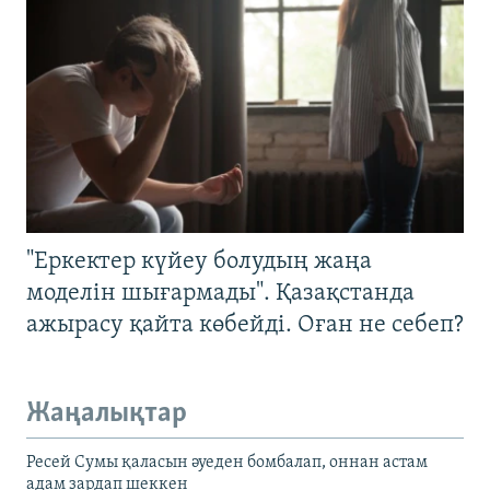
"Еркектер күйеу болудың жаңа
моделін шығармады". Қазақстанда
ажырасу қайта көбейді. Оған не себеп?
Жаңалықтар
Ресей Сумы қаласын әуеден бомбалап, оннан астам
адам зардап шеккен