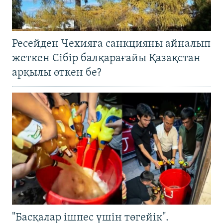
Ресейден Чехияға санкцияны айналып
жеткен Сібір балқарағайы Қазақстан
арқылы өткен бе?
"Басқалар ішпес үшін төгейік".