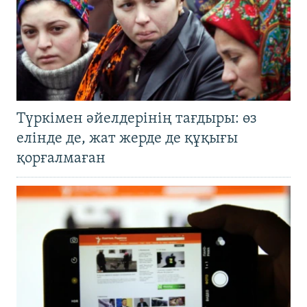
Түркімен әйелдерінің тағдыры: өз
елінде де, жат жерде де құқығы
қорғалмаған