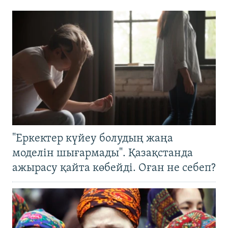
"Еркектер күйеу болудың жаңа
моделін шығармады". Қазақстанда
ажырасу қайта көбейді. Оған не себеп?