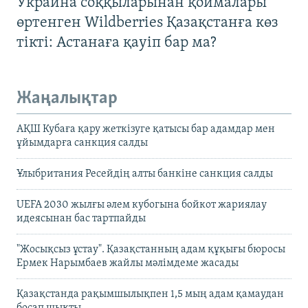
Украина соққыларынан қоймалары
өртенген Wildberries Қазақстанға көз
тікті: Астанаға қауіп бар ма?
Жаңалықтар
АҚШ Кубаға қару жеткізуге қатысы бар адамдар мен
ұйымдарға санкция салды
Ұлыбритания Ресейдің алты банкіне санкция салды
UEFA 2030 жылғы әлем кубогына бойкот жариялау
идеясынан бас тартпайды
"Жосықсыз ұстау". Қазақстанның адам құқығы бюросы
Ермек Нарымбаев жайлы мәлімдеме жасады
Қазақстанда рақымшылықпен 1,5 мың адам қамаудан
босап шықты