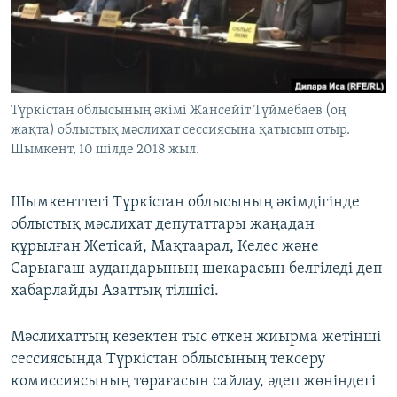
ЖАЗЫЛЫҢЫЗ
Басқа тілдерде
Түркістан облысының әкімі Жансейіт Түймебаев (оң
жақта) облыстық мәслихат сессиясына қатысып отыр.
Шымкент, 10 шілде 2018 жыл.
Шымкенттегі Түркістан облысының әкімдігінде
облыстық мәслиxат депутаттары жаңадан
құрылған Жетісай, Мақтаарал, Келес және
Сарыағаш аудандарының шекарасын белгіледі деп
xабарлайды Азаттық тілшісі.
Мәслихаттың кезектен тыс өткен жиырма жетінші
сессиясында Түркістан облысының тексеру
комиссиясының төрағасын сайлау, әдеп жөніндегі