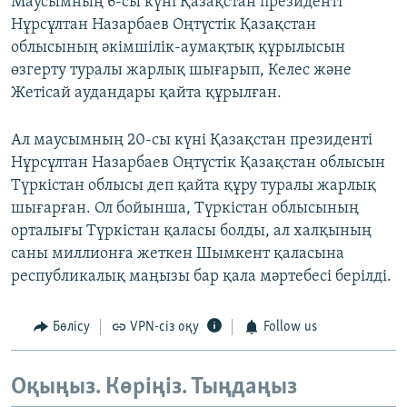
Маусымның 6-сы күні Қазақстан президенті
Нұрсұлтан Назарбаев Оңтүстік Қазақстан
облысының әкімшілік-аумақтық құрылысын
өзгерту туралы жарлық шығарып, Келес және
Жетісай аудандары қайта құрылған.
Ал маусымның 20-сы күні Қазақстан президенті
Нұрсұлтан Назарбаев Оңтүстік Қазақстан облысын
Түркістан облысы деп қайта құру туралы жарлық
шығарған. Ол бойынша, Түркістан облысының
орталығы Түркістан қаласы болды, ал халқының
саны миллионға жеткен Шымкент қаласына
республикалық маңызы бар қала мәртебесі берілді.
Бөлісу
VPN-сіз оқу
Follow us
Оқыңыз. Көріңіз. Тыңдаңыз