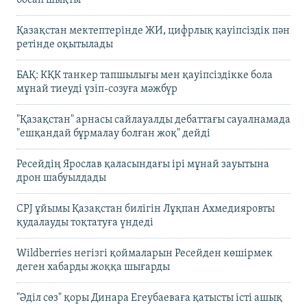
Қазақстан мектептерінде ЖИ, цифрлық қауіпсіздік пән
ретінде оқытылады
БАҚ: КҚК танкер тапшылығы мен қауіпсіздікке бола
мұнай тиеуді үзіп-созуға мәжбүр
"Қазақстан" арнасы сайлауалды дебаттағы сауалнамада
"ешқандай бұрмалау болған жоқ" дейді
Ресейдің Ярослав қаласындағы ірі мұнай зауытына
дрон шабуылдады
CPJ ұйымы Қазақстан билігін Лұқпан Ахмедияровты
қудалауды тоқтатуға үндеді
Wildberries негізгі қоймаларын Ресейден көшірмек
деген хабарды жоққа шығарды
"Әділ сөз" қоры Динара Егеубаеваға қатысты істі ашық