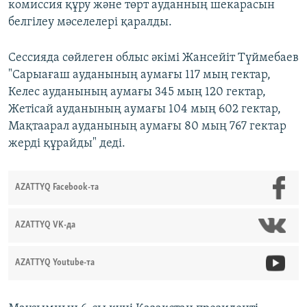
комиссия құру және төрт ауданның шекарасын
белгілеу мәселелері қаралды.
Сессияда сөйлеген облыс әкімі Жансейіт Түймебаев
"Сарыағаш ауданының аумағы 117 мың гектар,
Келес ауданының аумағы 345 мың 120 гектар,
Жетісай ауданының аумағы 104 мың 602 гектар,
Мақтаарал ауданының аумағы 80 мың 767 гектар
жерді құрайды" деді.
AZATTYQ Facebook-та
AZATTYQ VK-да
AZATTYQ Youtube-та