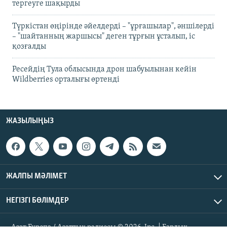
тергеуге шақырды
Түркістан өңірінде әйелдерді – "ұрғашылар", әншілерді
– "шайтанның жаршысы" деген тұрғын ұсталып, іс
қозғалды
Ресейдің Тула облысында дрон шабуылынан кейін
Wildberries орталығы өртенді
ЖАЗЫЛЫҢЫЗ
ЖАЛПЫ МӘЛІМЕТ
НЕГІЗГІ БӨЛІМДЕР