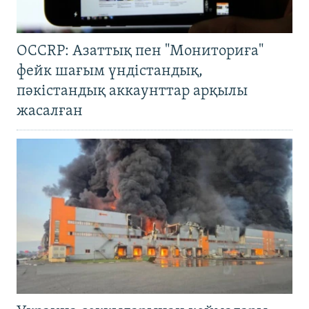
OCCRP: Азаттық пен "Мониториға"
фейк шағым үндістандық,
пәкістандық аккаунттар арқылы
жасалған