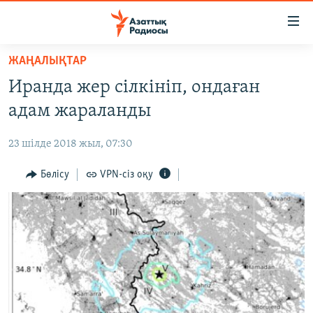
Accessibility
links
Skip
ЖАҢАЛЫҚТАР
to
ЖАҢАЛЫҚТАР
Иранда жер сілкініп, ондаған
main
САЯСАТ
content
адам жараланды
AZATTYQTV
Skip
to
23 шілде 2018 жыл, 07:30
ҚАҢТАР ОҚИҒАСЫ
main
АДАМ ҚҰҚЫҚТАРЫ
Бөлісу
VPN-сіз оқу
Navigation
Skip
ӘЛЕУМЕТ
to
ӘЛЕМ
Search
АРНАЙЫ ЖОБАЛАР
Русский