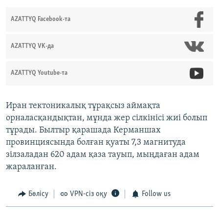
AZATTYQ Facebook-та
AZATTYQ VK-да
AZATTYQ Youtube-та
Иран тектоникалық тұрақсыз аймақта
орналасқандықтан, мұнда жер сілкінісі жиі болып
тұрады. Былтыр қарашада Керманшах
провинциясында болған қуаты 7,3 магнитуда
зілзаладан 620 адам қаза тауып, мыңдаған адам
жараланған.
Бөлісу
VPN-сіз оқу
Follow us