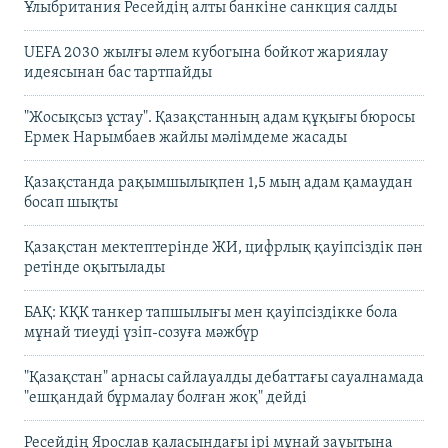
Ұлыбритания Ресейдің алты банкіне санкция салды
UEFA 2030 жылғы әлем кубогына бойкот жариялау
идеясынан бас тартпайды
"Жосықсыз ұстау". Қазақстанның адам құқығы бюросы
Ермек Нарымбаев жайлы мәлімдеме жасады
Қазақстанда рақымшылықпен 1,5 мың адам қамаудан
босап шықты
Қазақстан мектептерінде ЖИ, цифрлық қауіпсіздік пән
ретінде оқытылады
БАҚ: КҚК танкер тапшылығы мен қауіпсіздікке бола
мұнай тиеуді үзіп-созуға мәжбүр
"Қазақстан" арнасы сайлауалды дебаттағы сауалнамада
"ешқандай бұрмалау болған жоқ" дейді
Ресейдің Ярослав қаласындағы ірі мұнай зауытына