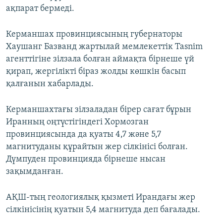
ақпарат бермеді.
Керманшах провинциясының губернаторы
Хаушанг Базванд жартылай мемлекеттік Tasnim
агенттігіне зілзала болған аймақта бірнеше үй
қирап, жергілікті біраз жолды көшкін басып
қалғанын хабарлады.
Керманшахтағы зілзаладан бірер сағат бұрын
Иранның оңтүстігіндегі Хормозган
провинциясында да қуаты 4,7 және 5,7
магнитуданы құрайтын жер сілкінісі болған.
Дүмпуден провинцияда бірнеше нысан
зақымданған.
АҚШ-тың геологиялық қызметі Ирандағы жер
сілкінісінің қуатын 5,4 магнитуда деп бағалады.