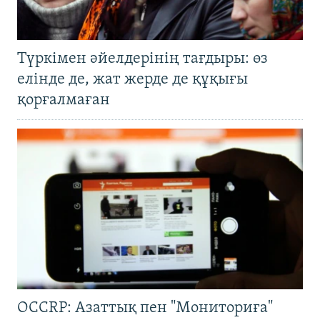
Түркімен әйелдерінің тағдыры: өз
елінде де, жат жерде де құқығы
қорғалмаған
OCCRP: Азаттық пен "Мониториға"