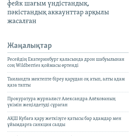
фейк шағым үндістандық,
пәкістандық аккаунттар арқылы
жасалған
Жаңалықтар
Ресейдің Екатеринбург қаласында дрон шабуылынан
соң Wildberries қоймасы өртенді
Таиландта мектепте біреу қарудан оқ атып, алты адам
қаза тапты
Прокуратура журналист Александра Алёхованың
үкімін жеңілдетуді сұраған
АҚШ Кубаға қару жеткізуге қатысы бар адамдар мен
ұйымдарға санкция салды