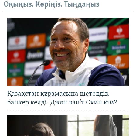
Оқыңыз. Көріңіз. Тыңдаңыз
Қазақстан құрамасына шетелдік
бапкер келді. Джон ван’т Схип кім?