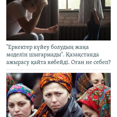
"Еркектер күйеу болудың жаңа
моделін шығармады". Қазақстанда
ажырасу қайта көбейді. Оған не себеп?