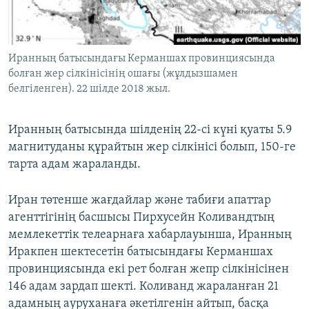
ЖАЗЫЛЫҢЫЗ
Иранның батысындағы Керманшах провинциясында
болған жер сілкінісінің ошағы (жұлдызшамен
Басқа тілдерде
белгіленген). 22 шілде 2018 жыл.
Иранның батысында шілденің 22-сі күні қуаты 5.9
магнитуданы құрайтын жер сілкінісі болып, 150-ге
тарта адам жараланды.
Иран төтенше жағдайлар және табиғи апаттар
агенттігінің басшысы Пирхусейн Коливандтың
мемлекеттік телеарнаға хабарлауынша, Иранның
Иракпен шектесетін батысындағы Керманшах
провинциясында екі рет болған жепр сілкінісінен
146 адам зардап шекті. Коливанд жараланған 21
адамның ауруханаға әкетілгенін айтып, басқа