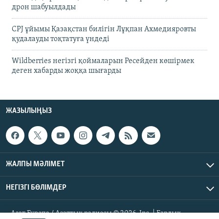
дрон шабуылдады
CPJ ұйымы Қазақстан билігін Лұқпан Ахмедияровты
қудалауды тоқтатуға үндеді
Wildberries негізгі қоймаларын Ресейден көшірмек
деген хабарды жоққа шығарды
ЖАЗЫЛЫҢЫЗ
ЖАЛПЫ МӘЛІМЕТ
НЕГІЗГІ БӨЛІМДЕР
Азат Еуропа / Азаттық радиосы © 2026, Inc. | Барлық