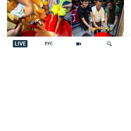
LIVE
РУС
"Басқалар ішпес үшін төгейік".
Қырғызстандағы арақ төгу челленджі:
İздеу
Ақша шашу ма әлде жамандықпен
күрес пе?