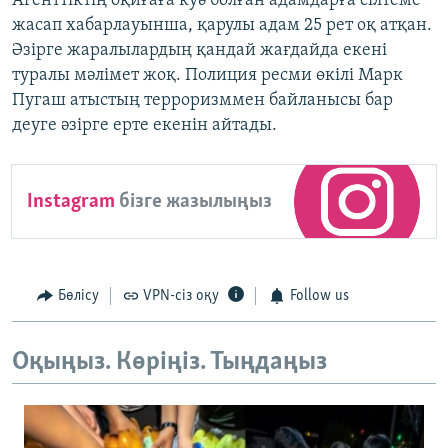
Агенттіктің оқиғаға куә болған адамдарға сілтеме
жасап хабарлауынша, қарулы адам 25 рет оқ атқан.
Әзірге жаралылардың қандай жағдайда екені
туралы мәлімет жоқ. Полиция ресми өкілі Марк
Пугаш атыстың терроризммен байланысы бар
деуге әзірге ерте екенін айтады.
Instagram
бізге жазылыңыз
Бөлісу
VPN-сіз оқу
Follow us
Оқыңыз. Көріңіз. Тыңдаңыз