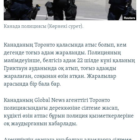
ЖАЗЫЛЫҢЫЗ
Канада полициясы (Көрнекі сурет).
Басқа тілдерде
Канаданың Торонто қаласында атыс болып, кем
дегенде тоғыз адам жараланды. Полицияның
мәлімдеуінше, белгісіз адам 22 шілде күні қаланың
Гриктаун ауданында оқ атып, тоғыз адамды
жаралаған, соңынан өзін атқан. Жаралылар
арасында бір бала бар.
Канаданың Global News агенттігі Торонто
полициясындағы дереккөзіне сілтеме жасап,
күдікті өзін атпас бұрын полиция қызметкерлеріне
оқ жаудырғанын хабарлады.