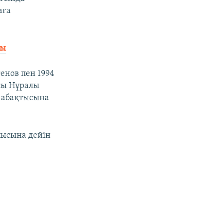
аға
ды
енов пен 1994
сы Нұралы
у абақтысына
мысына дейін