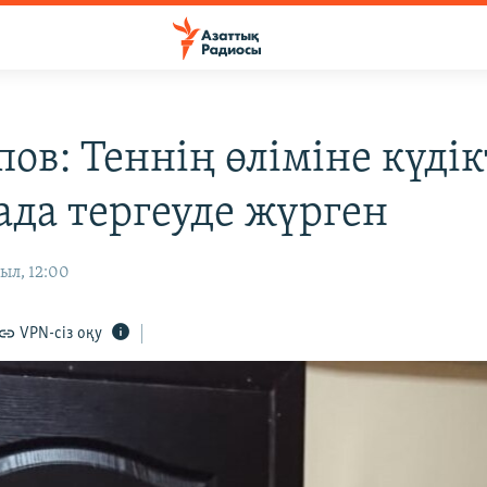
ов: Теннің өліміне күдік
ада тергеуде жүрген
ыл, 12:00
VPN-сіз оқу