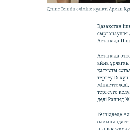
Денис Теннің өліміне күдікті Арман Құ
Қазақстан іш
сырғанаушы Д
Астанада 11 ш
Астанада өтк
айна ұрлаған 
қатысты сота
тергеу 15 күн
міндеттеледі
тергеуге кел
деді Рашид Ж
19 шілдеде А
олимпиадасы
пышақ жарақа