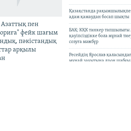
Қазақстанда рақымшылықпен
адам қамаудан босап шықты
 Азаттық пен
БАҚ: КҚК танкер тапшылығы
ориға" фейк шағым
қауіпсіздікке бола мұнай тиеу
андық, пәкістандық
созуға мәжбүр
ттар арқылы
Ресейдің Ярослав қаласындағ
ан
мұнай зауытына дрон шабуы
Wildberries негізгі қоймала
Ресейден көшірмек деген ха
жоққа шығарды
Түркістан өңірінде әйелдерді
"ұрғашылар", әншілерді – "
жаршысы" деген тұрғын ұстал
қозғалды
 қызметі журналист