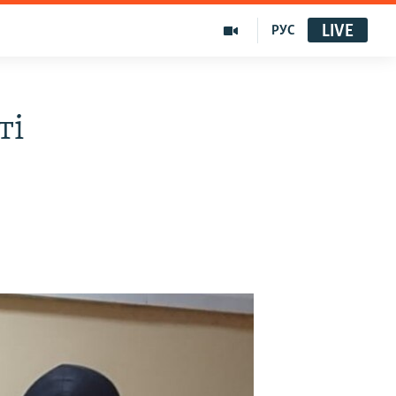
LIVE
РУС
ті