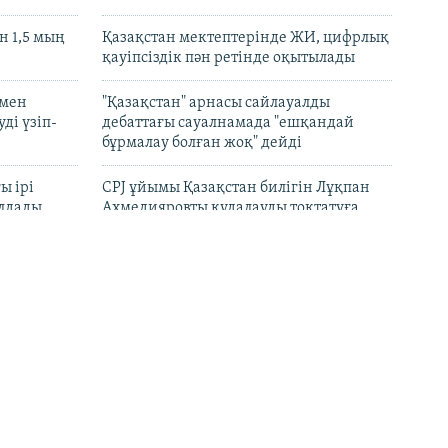
 1,5 мың
Қазақстан мектептерінде ЖИ, цифрлық
қауіпсіздік пән ретінде оқытылады
 мен
"Қазақстан" арнасы сайлауалды
ді үзіп-
дебаттағы сауалнамада "ешқандай
бұрмалау болған жоқ" дейді
ы ірі
CPJ ұйымы Қазақстан билігін Лұқпан
лдады
Ахмедияровты қудалауды тоқтатуға
үндеді
рын
"Әділ сөз" қоры Динара Егеубаеваға
барды
қатысты істі ашық тергеуге шақырды
 –
Ресейдің Тула облысында дрон
шайтанның
шабуылынан кейін Wildberries
ып, іс
орталығы өртенді