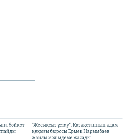
ына бойкот
"Жосықсыз ұстау". Қазақстанның адам
ртпайды
құқығы бюросы Ермек Нарымбаев
жайлы мәлімдеме жасады