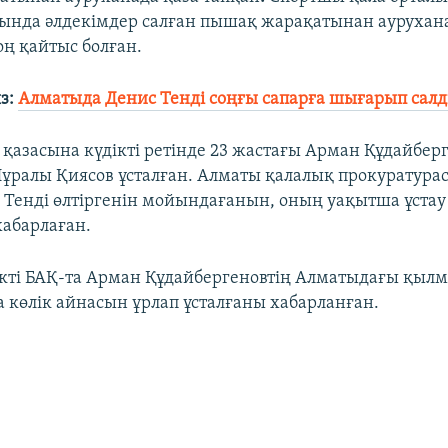
нында әлдекімдер салған пышақ жарақатынан аурухан
оң қайтыс болған.
з:
Алматыда Денис Тенді соңғы сапарға шығарып сал
 қазасына күдікті ретінде 23 жастағы Арман Құдайберг
ұралы Қиясов ұсталған. Алматы қалалық прокуратура
 Тенді өлтіргенін мойындағанын, оның уақытша ұста
абарлаған.
ікті БАҚ-та Арман Құдайбергеновтің Алматыдағы қыл
а көлік айнасын ұрлап ұсталғаны хабарланған.