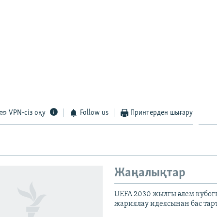
VPN-сіз оқу
Follow us
Принтерден шығару
Жаңалықтар
UEFA 2030 жылғы әлем кубог
жариялау идеясынан бас та