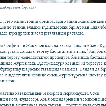
дайбергенов (ортада).
кі істер министрінің орынбасары Рашид Жақыпов мән
енис Теннің өліміне күдіктілердің бірі Арман Құдайб
ілде күні ұрлық жасап ұсталғанын растады.
ен брифингте Жақыпов қалада кезекші полицейлер Құд
соң ұстап, соталды тергеу бастағанын айтты. "Заң бой
лды тергеу жеделдетілген процедура бойынша басталд
 ішінде жүргізіледі. Бұл процедура кезінде ол тергеуге 
, бұлтартпау шарасын тағайындамаймыз. Қандай да бі
уге міндеттелген кезінде оның жүріп-тұруына шектеу
ақыпов.
лматыда қазақстандық мәнерлеп сырғанаушы, Сочи
ның қола жүлдегері, Азия ойындарының чемпионы Де
тынан ауруханада қаза тапқан
.
Спортшы қала ортал