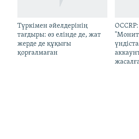
ЖАЗЫЛЫҢЫЗ
Түркімен әйелдерінің
OCCRP:
тағдыры: өз елінде де, жат
"Монит
жерде де құқығы
үндіст
Басқа тілдерде
қорғалмаған
аккаун
жасалғ
Украина соққыларынан
Шекара