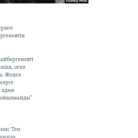
ерлеп
ергеновтің
айбергеновті
ынша, оған
ы. Жедел
келуге
р адам
 қойылмайды"
нис Тен
ығында