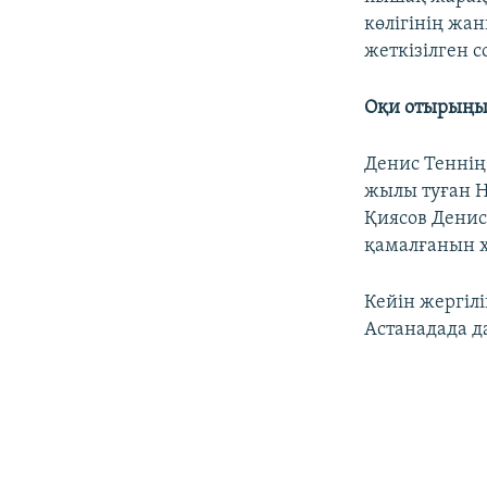
көлігінің жа
жеткізілген с
Оқи отырыңы
Денис Теннің
жылы туған Н
Қиясов Денис
қамалғанын х
Кейін жергіл
Астанадада д