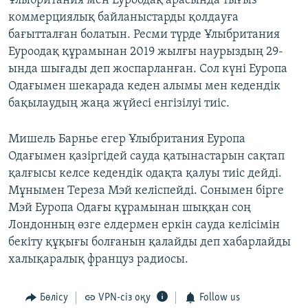
Ұлыбритания мен Еуроодақ арасында тығыз
коммерциялық байланыстарды қолдауға
бағытталған болатын. Ресми түрде Ұлыбритания
Еуроодақ құрамынан 2019 жылғы наурыздың 29-
ында шығады деп жоспарланған. Сол күні Еуропа
Одағымен шекарада кеден алымы мен кедендік
бақылаудың жаңа жүйесі енгізілуі тиіс.
Мишель Барнье егер Ұлыбритания Еуропа
Одағымен қазіргідей сауда қатынастарын сақтап
қалғысы келсе кедендік одақта қалуы тиіс дейді.
Мұнымен Тереза Мэй келіспейді. Сонымен бірге
Мэй Еуропа Одағы құрамынан шыққан соң
Лондонның өзге елдермен еркін сауда келісімін
бекіту құқығы болғанын қалайды деп хабарлайды
халықаралық француз радиосы.
Бөлісу
VPN-сіз оқу
Follow us