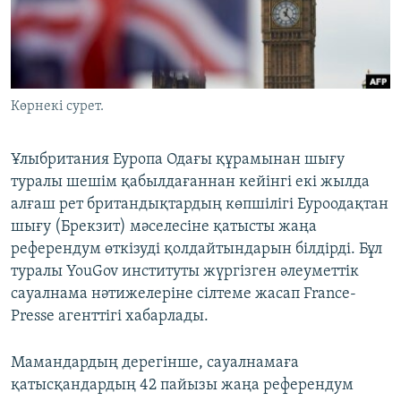
ЖАЗЫЛЫҢЫЗ
Басқа тілдерде
Көрнекі сурет.
Ұлыбритания Еуропа Одағы құрамынан шығу
туралы шешім қабылдағаннан кейінгі екі жылда
алғаш рет британдықтардың көпшілігі Еуроодақтан
шығу (Брекзит) мәселесіне қатысты жаңа
референдум өткізуді қолдайтындарын білдірді. Бұл
туралы YouGov институты жүргізген әлеуметтік
сауалнама нәтижелеріне сілтеме жасап France-
Presse агенттігі хабарлады.
Мамандардың дерегінше, сауалнамаға
қатысқандардың 42 пайызы жаңа референдум