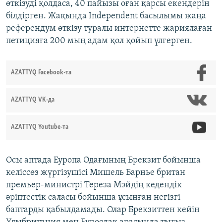
өткізуді қолдаса, 40 пайызы оған қарсы екендерін
білдірген. Жақында Independent басылымы жаңа
референдум өткізу туралы интернетте жариялаған
петицияға 200 мың адам қол қойып үлгерген.
AZATTYQ Facebook-та
AZATTYQ VK-да
AZATTYQ Youtube-та
Осы аптада Еуропа Одағының Брекзит бойынша
келіссөз жүргізушісі Мишель Барнье британ
премьер-министрі Тереза Мэйдің кедендік
әріптестік саласы бойынша ұсынған негізгі
баптарды қабылдамады. Олар Брекзиттен кейін