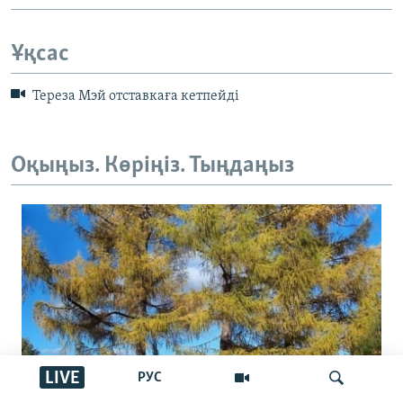
Ұқсас
Тереза Мэй отставкаға кетпейді
Оқыңыз. Көріңіз. Тыңдаңыз
LIVE
РУС