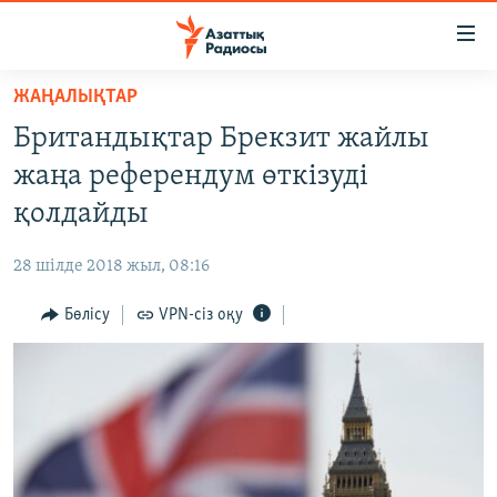
Accessibility
links
Skip
ЖАҢАЛЫҚТАР
to
ЖАҢАЛЫҚТАР
Британдықтар Брекзит жайлы
main
САЯСАТ
content
жаңа референдум өткізуді
AZATTYQTV
Skip
қолдайды
to
ҚАҢТАР ОҚИҒАСЫ
main
28 шілде 2018 жыл, 08:16
АДАМ ҚҰҚЫҚТАРЫ
Navigation
Skip
Бөлісу
VPN-сіз оқу
ӘЛЕУМЕТ
to
ӘЛЕМ
Search
АРНАЙЫ ЖОБАЛАР
Русский