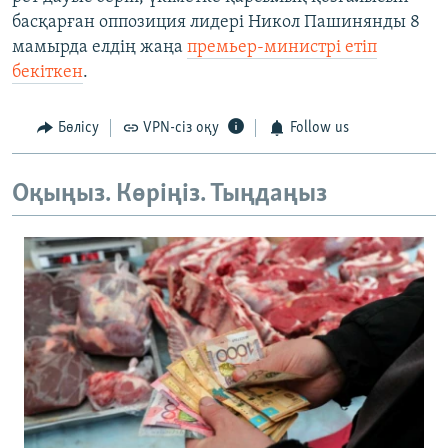
басқарған оппозиция лидері Никол Пашинянды 8
мамырда елдің жаңа
премьер-министрі етіп
бекіткен
.
Бөлісу
VPN-сіз оқу
Follow us
Оқыңыз. Көріңіз. Тыңдаңыз