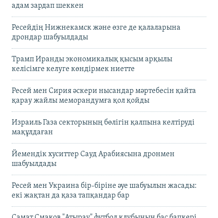
адам зардап шеккен
Ресейдің Нижнекамск және өзге де қалаларына
дрондар шабуылдады
Трамп Иранды экономикалық қысым арқылы
келісімге келуге көндірмек ниетте
Ресей мен Сирия әскери нысандар мәртебесін қайта
қарау жайлы меморандумға қол қойды
Израиль Газа секторының бөлігін қалпына келтіруді
мақұлдаған
Йемендік хуситтер Сауд Арабиясына дронмен
шабуылдады
Ресей мен Украина бір-біріне әуе шабуылын жасады:
екі жақтан да қаза тапқандар бар
Самат Смақов "Атырау" футбол клубының бас бапкері