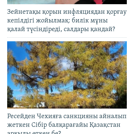
Зейнетақы қорын инфляциядан қорғау
кепілдігі жойылмақ: билік мұны
қалай түсіндіреді, салдары қандай?
Ресейден Чехияға санкцияны айналып
жеткен Сібір балқарағайы Қазақстан
арқылы өткен бе?