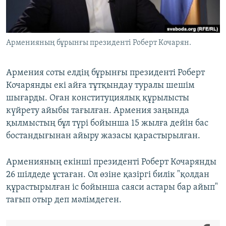
ЖАЗЫЛЫҢЫЗ
Арменияның бұрынғы президенті Роберт Кочарян.
Басқа тілдерде
Армения соты елдің бұрынғы президенті Роберт
Кочарянды екі айға тұтқындау туралы шешім
шығарды. Оған конституциялық құрылысты
күйрету айыбы тағылған. Армения заңында
қылмыстың бұл түрі бойынша 15 жылға дейін бас
бостандығынан айыру жазасы қарастырылған.
Арменияның екінші президенті Роберт Кочарянды
26 шілдеде ұстаған. Ол өзіне қазіргі билік "қолдан
құрастырылған іс бойынша саяси астары бар айып"
тағып отыр деп мәлімдеген.