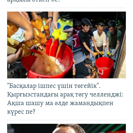
"Басқалар ішпес үшін төгейік".
Қырғызстандағы арақ төгу челленджі:
Ақша шашу ма әлде жамандықпен
күрес пе?