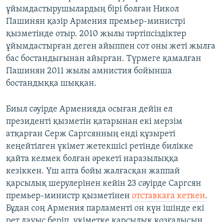
ұйымдастырушылардың бірі болған Никол
Пашинян қазір Армения премьер-министрі
қызметінде отыр. 2010 жылы тәртіпсіздіктер
ұйымдастырған деген айыппен сот оны жеті жылға
бас бостандығынан айырған. Түрмеге қамалған
Пашинян 2011 жылы амнистия бойынша
бостандыққа шыққан.
Биыл сәуірде Арменияда осыған дейін ел
президенті қызметін қатарынан екі мерзім
атқарған Серж Саргсянның енді құзыреті
кеңейтілген үкімет жетекшісі ретінде билікке
қайта келмек болған әрекеті наразылыққа
кезіккен. Үш апта бойы жалғасқан жаппай
қарсылық шерулерінен кейін 23 сәуірде Саргсян
премьер-министр қызметінен
отставкаға кеткен
.
Бұдан соң Армения парламенті он күн ішінде екі
рет дауыс беріп, үкіметке қарсылық қозғалысын