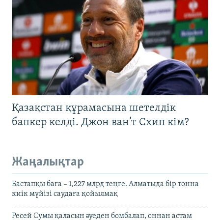
Қазақстан құрамасына шетелдік
бапкер келді. Джон ван’т Схип кім?
Жаңалықтар
Бастапқы баға – 1,227 млрд теңге. Алматыда бір тонна
киік мүйізі саудаға қойылмақ
Ресей Сумы қаласын әуеден бомбалап, оннан астам