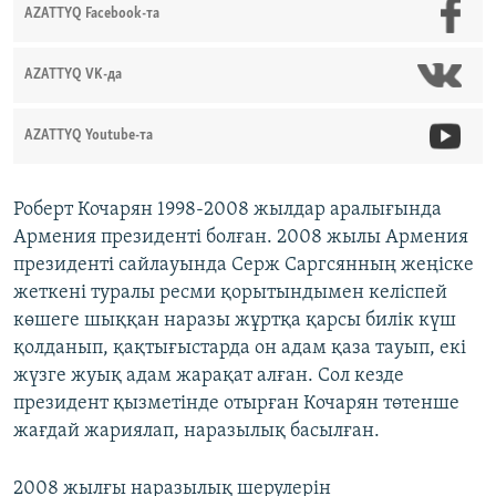
AZATTYQ Facebook-та
AZATTYQ VK-да
AZATTYQ Youtube-та
Роберт Кочарян 1998-2008 жылдар аралығында
Армения президенті болған. 2008 жылы Армения
президенті сайлауында Серж Саргсянның жеңіске
жеткені туралы ресми қорытындымен келіспей
көшеге шыққан наразы жұртқа қарсы билік күш
қолданып, қақтығыстарда он адам қаза тауып, екі
жүзге жуық адам жарақат алған. Сол кезде
президент қызметінде отырған Кочарян төтенше
жағдай жариялап, наразылық басылған.
2008 жылғы наразылық шерулерін