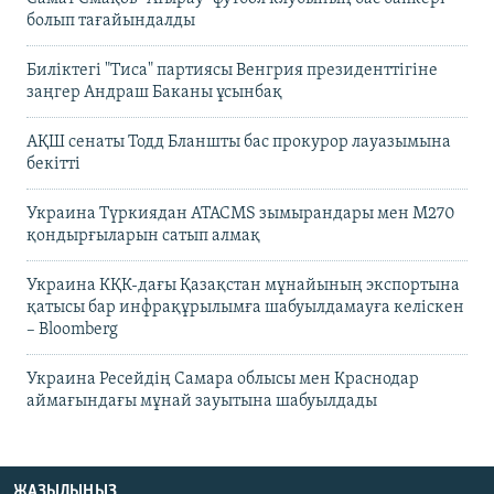
болып тағайындалды
Биліктегі "Тиса" партиясы Венгрия президенттігіне
заңгер Андраш Баканы ұсынбақ
АҚШ сенаты Тодд Бланшты бас прокурор лауазымына
бекітті
Украина Түркиядан ATACMS зымырандары мен M270
қондырғыларын сатып алмақ
Украина КҚК-дағы Қазақстан мұнайының экспортына
қатысы бар инфрақұрылымға шабуылдамауға келіскен
– Bloomberg
Украина Ресейдің Самара облысы мен Краснодар
аймағындағы мұнай зауытына шабуылдады
ЖАЗЫЛЫҢЫЗ