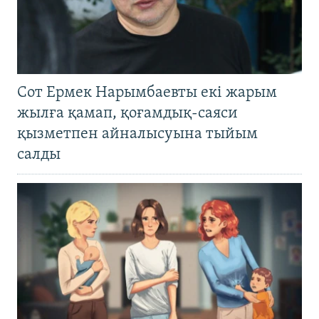
Сот Ермек Нарымбаевты екі жарым
жылға қамап, қоғамдық-саяси
қызметпен айналысуына тыйым
салды