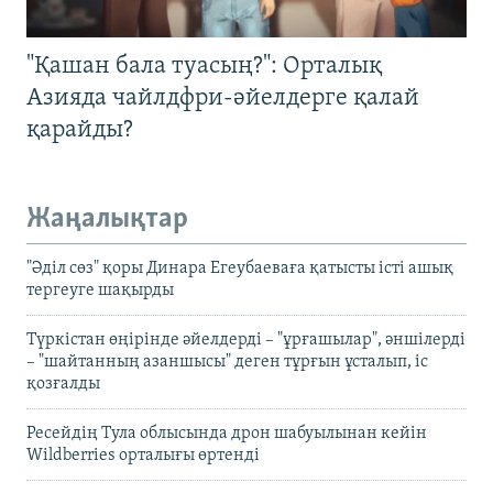
"Қашан бала туасың?": Орталық
Азияда чайлдфри-әйелдерге қалай
қарайды?
Жаңалықтар
"Әділ сөз" қоры Динара Егеубаеваға қатысты істі ашық
тергеуге шақырды
Түркістан өңірінде әйелдерді – "ұрғашылар", әншілерді
– "шайтанның азаншысы" деген тұрғын ұсталып, іс
қозғалды
Ресейдің Тула облысында дрон шабуылынан кейін
Wildberries орталығы өртенді