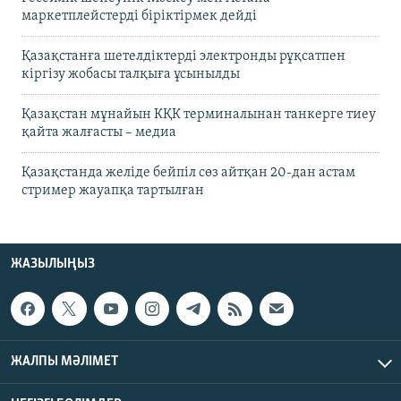
маркетплейстерді біріктірмек дейді
Қазақстанға шетелдіктерді электронды рұқсатпен
кіргізу жобасы талқыға ұсынылды
Қазақстан мұнайын КҚК терминалынан танкерге тиеу
қайта жалғасты – медиа
Қазақстанда желіде бейпіл сөз айтқан 20-дан астам
стример жауапқа тартылған
ЖАЗЫЛЫҢЫЗ
ЖАЛПЫ МӘЛІМЕТ