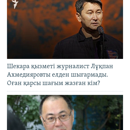
Шекара қызметі журналист Лұқпан
Ахмедияровты елден шығармады.
Оған қарсы шағым жазған кім?