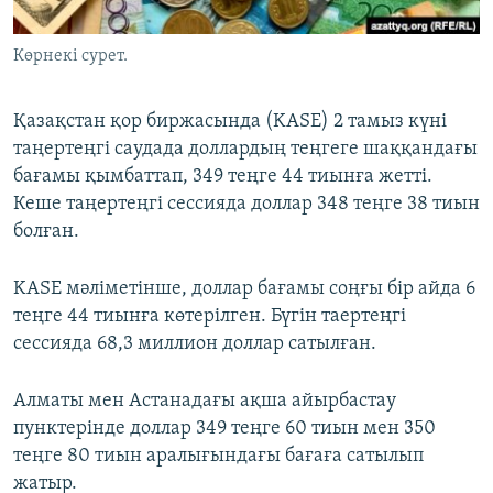
ЖАЗЫЛЫҢЫЗ
Көрнекі сурет.
Қазақстан қор биржасында (KASE) 2 тамыз күні
Басқа тілдерде
таңертеңгі саудада доллардың теңгеге шаққандағы
бағамы қымбаттап, 349 теңге 44 тиынға жетті.
Кеше таңертеңгі сессияда доллар 348 теңге 38 тиын
болған.
KASE мәліметінше, доллар бағамы соңғы бір айда 6
теңге 44 тиынға көтерілген. Бүгін таертеңгі
сессияда 68,3 миллион доллар сатылған.
Алматы мен Астанадағы ақша айырбастау
пунктерінде доллар 349 теңге 60 тиын мен 350
теңге 80 тиын аралығындағы бағаға сатылып
жатыр.