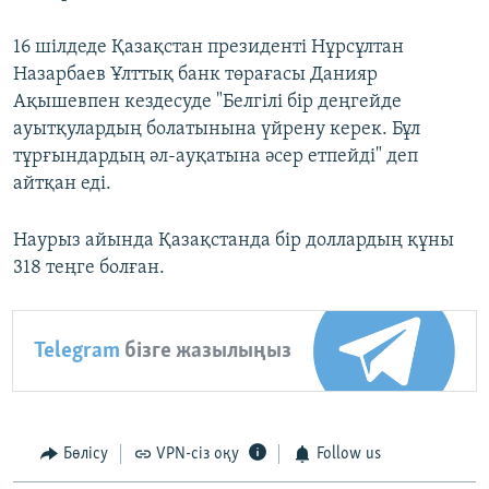
16 шілдеде Қазақстан президенті Нұрсұлтан
Назарбаев Ұлттық банк төрағасы Данияр
Ақышевпен кездесуде "Белгілі бір деңгейде
ауытқулардың болатынына үйрену керек. Бұл
тұрғындардың әл-ауқатына әсер етпейді" деп
айтқан еді.
Наурыз айында Қазақстанда бір доллардың құны
318 теңге болған.
Telegram
бізге жазылыңыз
Бөлісу
VPN-сіз оқу
Follow us