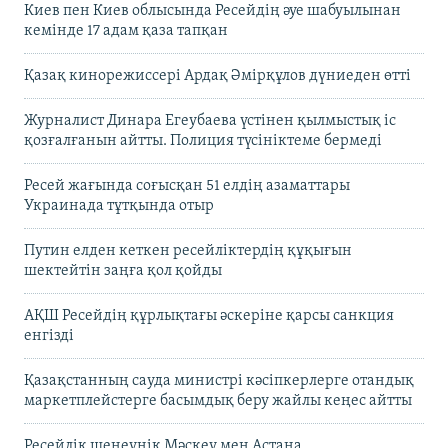
Киев пен Киев облысында Ресейдің әуе шабуылынан
кемінде 17 адам қаза тапқан
Қазақ кинорежиссері Ардақ Әмірқұлов дүниеден өтті
Журналист Динара Егеубаева үстінен қылмыстық іс
қозғалғанын айтты. Полиция түсініктеме бермеді
Ресей жағында соғысқан 51 елдің азаматтары
Украинада тұтқында отыр
Путин елден кеткен ресейліктердің құқығын
шектейтін заңға қол қойды
АҚШ Ресейдің құрлықтағы әскеріне қарсы санкция
енгізді
Қазақстанның сауда министрі кәсіпкерлерге отандық
маркетплейстерге басымдық беру жайлы кеңес айтты
Ресейлік шенеунік Мәскеу мен Астана