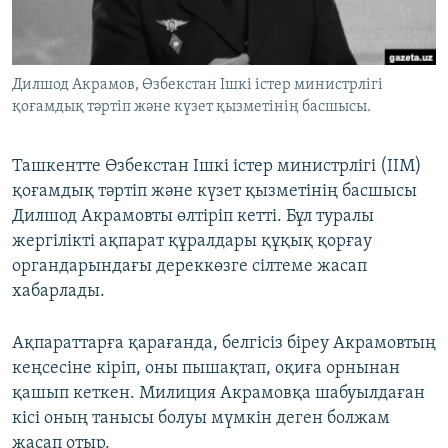
ЖАЗЫЛЫҢЫЗ
Дилшод Акрамов, Өзбекстан Ішкі істер министрлігі
қоғамдық тәртіп және күзет қызметінің басшысы.
Басқа тілдерде
Ташкентте Өзбекстан Ішкі істер министрлігі (ІІМ)
қоғамдық тәртіп және күзет қызметінің басшысы
Дилшод Акрамовты өлтіріп кетті. Бұл туралы
жергілікті ақпарат құралдары құқық қорғау
органдарындағы дереккөзге сілтеме жасап
хабарлады.
Ақпараттарға қарағанда, белгісіз біреу Акрамовтың
кеңсесіне кіріп, оны пышақтап, оқиға орнынан
қашып кеткен. Милиция Акрамовқа шабуылдаған
кісі оның танысы болуы мүмкін деген болжам
жасап отыр.