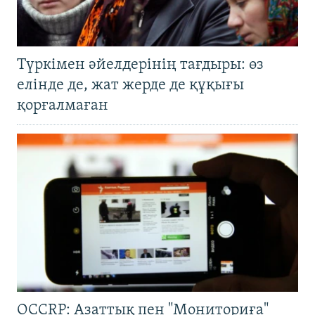
Түркімен әйелдерінің тағдыры: өз
елінде де, жат жерде де құқығы
қорғалмаған
OCCRP: Азаттық пен "Мониториға"