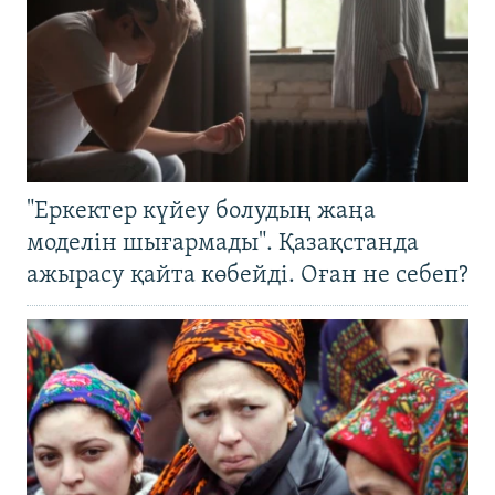
"Еркектер күйеу болудың жаңа
моделін шығармады". Қазақстанда
ажырасу қайта көбейді. Оған не себеп?