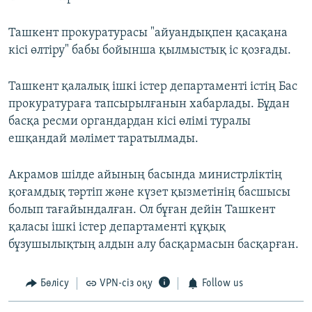
Ташкент прокуратурасы "айуандықпен қасақана
кісі өлтіру" бабы бойынша қылмыстық іс қозғады.
Ташкент қалалық ішкі істер департаменті істің Бас
прокуратураға тапсырылғанын хабарлады. Бұдан
басқа ресми органдардан кісі өлімі туралы
ешқандай мәлімет таратылмады.
Акрамов шілде айының басында министрліктің
қоғамдық тәртіп және күзет қызметінің басшысы
болып тағайындалған. Ол бұған дейін Ташкент
қаласы ішкі істер департаменті құқық
бұзушылықтың алдын алу басқармасын басқарған.
Бөлісу
VPN-сіз оқу
Follow us