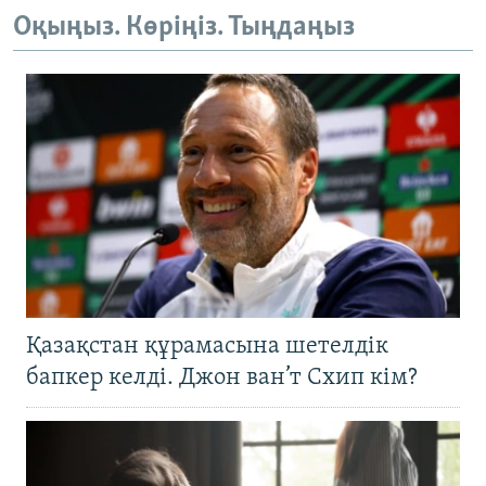
Оқыңыз. Көріңіз. Тыңдаңыз
Қазақстан құрамасына шетелдік
бапкер келді. Джон ван’т Схип кім?