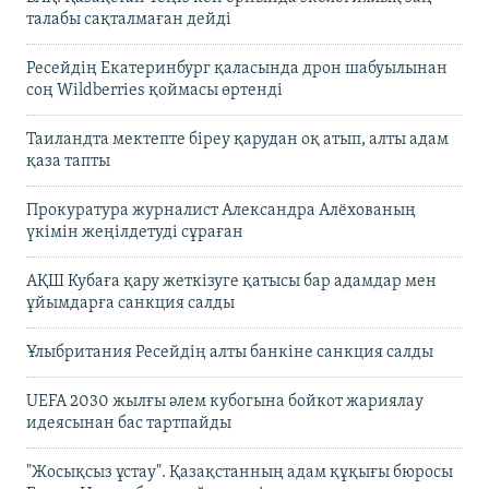
талабы сақталмаған дейді
Ресейдің Екатеринбург қаласында дрон шабуылынан
соң Wildberries қоймасы өртенді
Таиландта мектепте біреу қарудан оқ атып, алты адам
қаза тапты
Прокуратура журналист Александра Алёхованың
үкімін жеңілдетуді сұраған
АҚШ Кубаға қару жеткізуге қатысы бар адамдар мен
ұйымдарға санкция салды
Ұлыбритания Ресейдің алты банкіне санкция салды
UEFA 2030 жылғы әлем кубогына бойкот жариялау
идеясынан бас тартпайды
"Жосықсыз ұстау". Қазақстанның адам құқығы бюросы