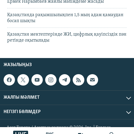
Ермек Нарымбаев жайлы мәлімдеме жасады
Қазақстанда рақымшылықпен 1,5 мың адам қамаудан
босап шықты
Қазақстан мектептерінде ЖИ, цифрлық қауіпсіздік пән
ретінде оқытылады
ЖАЗЫЛЫҢЫЗ
ЖАЛПЫ МӘЛІМЕТ
НЕГІЗГІ БӨЛІМДЕР
Азат Еуропа / Азаттық радиосы © 2026, Inc. | Барлық
құқықтары қорғалған