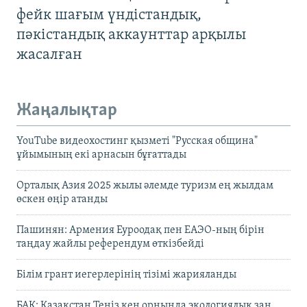
фейк шағым үндістандық,
пәкістандық аккаунттар арқылы
жасалған
Жаңалықтар
YouTube видеохостинг қызметі "Русская община"
ұйымының екі арнасын бұғаттады
Орталық Азия 2025 жылы әлемде туризм ең жылдам
өскен өңір атанды
Пашинян: Армения Еуроодақ пен ЕАЭО-ның бірін
таңдау жайлы референдум өткізбейді
Білім грант иегерлерінің тізімі жарияланды
БАҚ: Қазақстан Теңіз кен орнында экологиялық заң