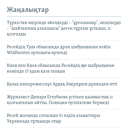
Жаңалықтар
Түркістан өңірінде әйелдерді – "ұрғашылар", әншілерді
– "шайтанның азаншысы" деген тұрғын ұсталып, іс
қозғалды
Ресейдің Тула облысында дрон шабуылынан кейін
Wildberries орталығы өртенді
Киев пен Киев облысында Ресейдің әуе шабуылынан
кемінде 17 адам қаза тапқан
Қазақ кинорежиссері Ардақ Әмірқұлов дүниеден өтті
Журналист Динара Егеубаева үстінен қылмыстық іс
қозғалғанын айтты. Полиция түсініктеме бермеді
Ресей жағында соғысқан 51 елдің азаматтары
Украинада тұтқында отыр