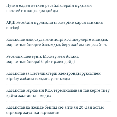
Путин елден кеткен ресейліктердің құқығын
шектейтін заңға қол қойды
АҚШ Ресейдің құрлықтағы әскеріне қарсы санкция
енгізді
Қазақстанның сауда министрі кәсіпкерлерге отандық
маркетплейстерге басымдық беру жайлы кеңес айтты
Ресейлік шенеунік Мәскеу мен Астана
маркетплейстерді біріктірмек дейді
Қазақстанға шетелдіктерді электронды рұқсатпен
кіргізу жобасы талқыға ұсынылды
Қазақстан мұнайын КҚК терминалынан танкерге тиеу
қайта жалғасты – медиа
Қазақстанда желіде бейпіл сөз айтқан 20-дан астам
стример жауапқа тартылған