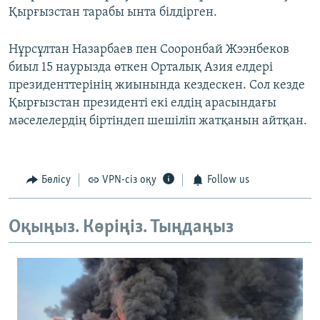
Қырғызстан тарабы ынта білдірген.
Нұрсұлтан Назарбаев пен Сооронбай Жээнбеков
биыл 15 наурызда өткен Орталық Азия елдері
президенттерінің жиынында кездескен. Сол кезде
Қырғызстан президенті екі елдің арасындағы
мәселелердің біртіндеп шешіліп жатқанын айтқан.
Бөлісу
VPN-сіз оқу
Follow us
Оқыңыз. Көріңіз. Тыңдаңыз