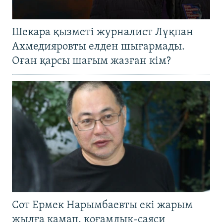
Шекара қызметі журналист Лұқпан
Ахмедияровты елден шығармады.
Оған қарсы шағым жазған кім?
Сот Ермек Нарымбаевты екі жарым
жылға қамап, қоғамдық-саяси