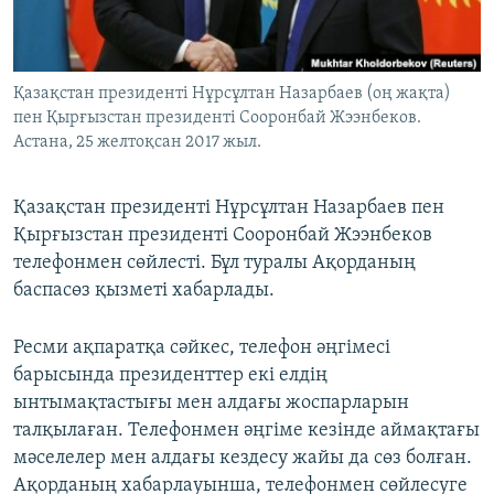
ЖАЗЫЛЫҢЫЗ
Қазақстан президенті Нұрсұлтан Назарбаев (оң жақта)
пен Қырғызстан президенті Сооронбай Жээнбеков.
Басқа тілдерде
Астана, 25 желтоқсан 2017 жыл.
Қазақстан президенті Нұрсұлтан Назарбаев пен
Қырғызстан президенті Сооронбай Жээнбеков
телефонмен сөйлесті. Бұл туралы Ақорданың
баспасөз қызметі хабарлады.
Ресми ақпаратқа сәйкес, телефон әңгімесі
барысында президенттер екі елдің
ынтымақтастығы мен алдағы жоспарларын
талқылаған. Телефонмен әңгіме кезінде аймақтағы
мәселелер мен алдағы кездесу жайы да сөз болған.
Ақорданың хабарлауынша, телефонмен сөйлесуге