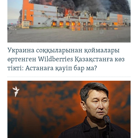
Украина соққыларынан қоймалары
өртенген Wildberries Қазақстанға көз
тікті: Астанаға қауіп бар ма?