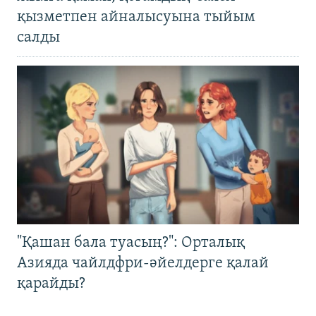
қызметпен айналысуына тыйым
салды
"Қашан бала туасың?": Орталық
Азияда чайлдфри-әйелдерге қалай
қарайды?