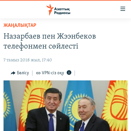
Accessibility
links
Skip
ЖАҢАЛЫҚТАР
to
ЖАҢАЛЫҚТАР
Назарбаев пен Жээнбеков
main
САЯСАТ
content
телефонмен сөйлесті
AZATTYQTV
Skip
to
7 тамыз 2018 жыл, 17:40
ҚАҢТАР ОҚИҒАСЫ
main
АДАМ ҚҰҚЫҚТАРЫ
Бөлісу
VPN-сіз оқу
Navigation
Skip
ӘЛЕУМЕТ
to
ӘЛЕМ
Search
АРНАЙЫ ЖОБАЛАР
Русский