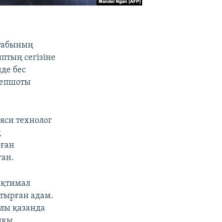
штабының
птың сегізіне
де бес
есепшоты
яси технолог
ң
рған
ған.
ықтимал
отырған адам.
ылы қазанда
ашқы