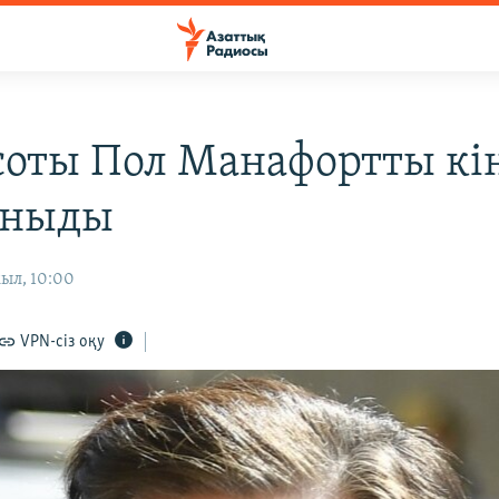
оты Пол Манафортты кін
аныды
ыл, 10:00
VPN-сіз оқу