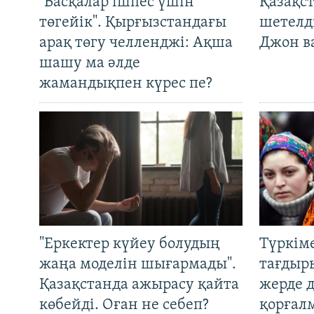
"Басқалар ішпес үшін
Қазақс
төгейік". Қырғызстандағы
шетелді
арақ төгу челленджі: Ақша
Джон ва
шашу ма әлде
жамандықпен күрес пе?
"Еркектер күйеу болудың
Түркім
жаңа моделін шығармады".
тағдыры
Қазақстанда ажырасу қайта
жерде 
көбейді. Оған не себеп?
қорғал