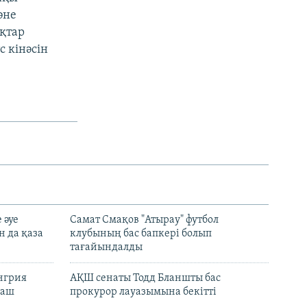
әне
қтар
с кінәсін
 әуе
Самат Смақов "Атырау" футбол
н да қаза
клубының бас бапкері болып
тағайындалды
енгрия
АҚШ сенаты Тодд Бланшты бас
раш
прокурор лауазымына бекітті