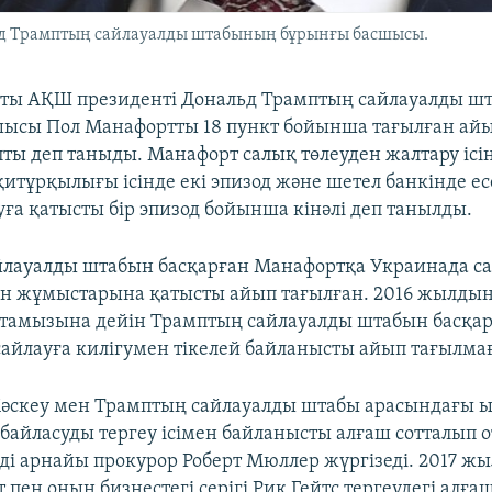
ьд Трамптың сайлауалды штабының бұрынғы басшысы.
оты АҚШ президенті Дональд Трамптың сайлауалды 
ысы Пол Манафортты 18 пункт бойынша тағылған айы
ты деп таныды. Манафорт салық төлеуден жалтару ісін
 қитұрқылығы ісінде екі эпизод және шетел банкінде 
ға қатысты бір эпизод бойынша кінәлі деп танылды.
лауалды штабын басқарған Манафортқа Украинада са
ген жұмыстарына қатысты айып тағылған. 2016 жылды
тамызына дейін Трамптың сайлауалды штабын басқа
айлауға килігумен тікелей байланысты айып тағылма
Мәскеу мен Трамптың сайлауалды штабы арасындағы 
 байласуды тергеу ісімен байланысты алғаш сотталып 
еуді арнайы прокурор Роберт Мюллер жүргізеді. 2017 ж
пен оның бизнестегі серігі Рик Гейтс тергеудегі алғ