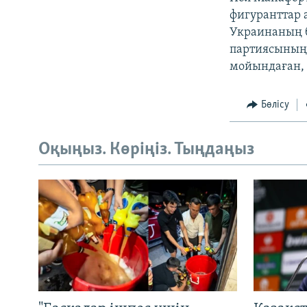
фигуранттар 
Украинаның б
партиясының" 
мойындаған, 
Бөлісу
Оқыңыз. Көріңіз. Тыңдаңыз