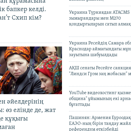
тан құрамасына
к бапкер келді.
Украина Түркиядан ATACMS
н’т Схип кім?
зымырандары мен M270
қондырғыларын сатып алмақ
Украина Ресейдің Самара об
Краснодар аймағындағы мұ
зауытына шабуылдады
АҚШ сенаты Ресейге санкция
"Линдси Грэм заң жобасын" 
YouTube видеохостинг қызмет
община" ұйымының екі арн
ен әйелдерінің
бұғаттады
: өз елінде де, жат
де құқығы
Пашинян: Армения Еуроодақ
ЕАЭО-ның бірін таңдау жай
маған
референдум өткізбейді