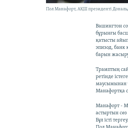
Пол Манафорт, АҚШ президенті Донал
Вашингтон с
бұрынғы басш
қатысты айып
эпизод, банк
барын жасыру
Трамптың сай
ретінде істе
маусымынан 
Манафортқа с
Манафорт - 
астыртын сөз
Бұл істі терг
Пол Манафорт 