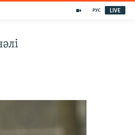
LIVE
РУС
әлі