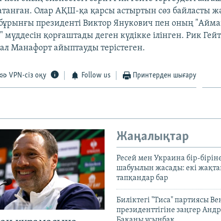
атанған. Олар АҚШ-қа қарсы астыртын сөз байласты ж
ұрынғы президенті Виктор Янукович пен оның "Айма
мүддесін қорғаштады деген күдікке ілінген. Рик Гейт
ал Манафорт айыптауды терістеген.
VPN-сіз оқу
Follow us
Принтерден шығару
Жаңалықтар
Ресей мен Украина бір-біріне
шабуылын жасады: екі жақта
тапқандар бар
Биліктегі "Тиса" партиясы В
президенттігіне заңгер Анд
Баканы ұсынбақ