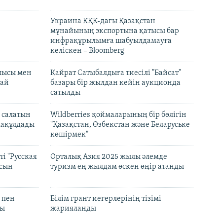
Украина КҚК-дағы Қазақстан
мұнайының экспортына қатысы бар
инфрақұрылымға шабуылдамауға
келіскен – Bloomberg
лысы мен
Қайрат Сатыбалдыға тиесілі "Байсат"
най
базары бір жылдан кейін аукционда
сатылды
 салатын
Wildberries қоймаларының бір бөлігін
мақұлдады
"Қазақстан, Өзбекстан және Беларуське
көшірмек"
і "Русская
Орталық Азия 2025 жылы әлемде
асын
туризм ең жылдам өскен өңір атанды
 пен
Білім грант иегерлерінің тізімі
лы
жарияланды