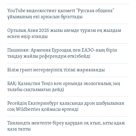
YouTube видеохостинг қызметі "Русская община"
ұйымының екі арнасын бұғаттады
Орталық Азия 2025 жылы әлемде туризм ең жылдам
өскен өңір атанды
Пашинян: Армения Еуроодақ пен ЕАЭО-ның бірін
таңдау жайлы референдум өткізбейді
Білім грант иегерлерінің тізімі жарияланды
БАҚ: Қазақстан Теңіз кен орнында экологиялық заң
талабы сақталмаған дейді
Ресейдің Екатеринбург қаласында дрон шабуылынан
соң Wildberries қоймасы өртенді
Таиландта мектепте біреу қарудан оқ атып, алты адам
қаза тапты