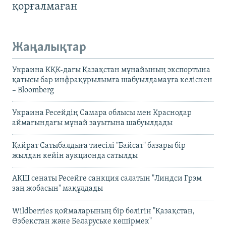
қорғалмаған
Жаңалықтар
Украина КҚК-дағы Қазақстан мұнайының экспортына
қатысы бар инфрақұрылымға шабуылдамауға келіскен
– Bloomberg
Украина Ресейдің Самара облысы мен Краснодар
аймағындағы мұнай зауытына шабуылдады
Қайрат Сатыбалдыға тиесілі "Байсат" базары бір
жылдан кейін аукционда сатылды
АҚШ сенаты Ресейге санкция салатын "Линдси Грэм
заң жобасын" мақұлдады
Wildberries қоймаларының бір бөлігін "Қазақстан,
Өзбекстан және Беларуське көшірмек"