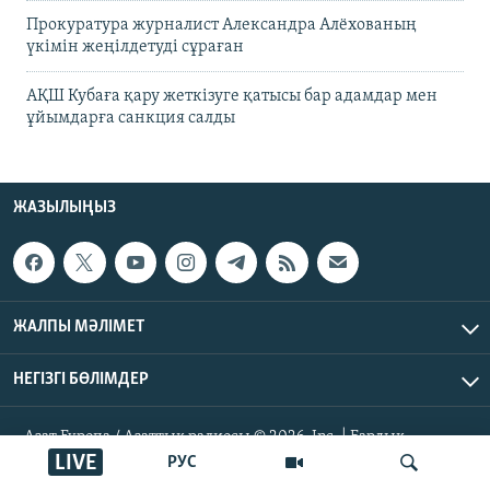
Прокуратура журналист Александра Алёхованың
үкімін жеңілдетуді сұраған
АҚШ Кубаға қару жеткізуге қатысы бар адамдар мен
ұйымдарға санкция салды
ЖАЗЫЛЫҢЫЗ
ЖАЛПЫ МӘЛІМЕТ
НЕГІЗГІ БӨЛІМДЕР
Азат Еуропа / Азаттық радиосы © 2026, Inc. | Барлық
құқықтары қорғалған
LIVE
РУС