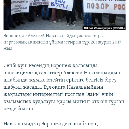
ЖАЗЫЛЫҢЫЗ
Басқа тілдерде
Воронежде Алексей Навальныйдың жақтастары
наразылық акциясын ұйымдастырып тұр. 26 наурыз 2017
жыл.
Сенбі күні Ресейдің Воронеж қаласында
оппозициялық саясаткер Алексей Навальныйдың
штабында жұмыс істейтін еріктіге белгісіз біреу
шабуыл жасады. Бұл оқиға Навальныйдың
жақтастары интернеттегі пост пен "лайк" үшін
қылмыстық қудалауға қарсы митинг өткізіп тұрған
кезде болған.
Навальныйдың Воронеждегі штабының