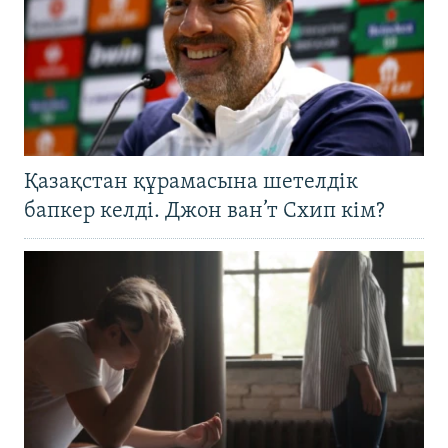
Қазақстан құрамасына шетелдік
бапкер келді. Джон ван’т Схип кім?