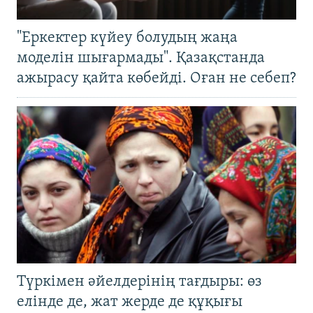
"Еркектер күйеу болудың жаңа
моделін шығармады". Қазақстанда
ажырасу қайта көбейді. Оған не себеп?
Түркімен әйелдерінің тағдыры: өз
елінде де, жат жерде де құқығы