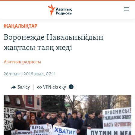
Accessibility
links
Skip
ЖАҢАЛЫҚТАР
to
ЖАҢАЛЫҚТАР
Воронежде Навальныйдың
main
САЯСАТ
content
жақтасы таяқ жеді
AZATTYQTV
Skip
to
Азаттық радиосы
ҚАҢТАР ОҚИҒАСЫ
main
26 тамыз 2018 жыл, 07:11
АДАМ ҚҰҚЫҚТАРЫ
Navigation
Skip
ӘЛЕУМЕТ
Бөлісу
VPN-сіз оқу
to
ӘЛЕМ
Search
АРНАЙЫ ЖОБАЛАР
Русский