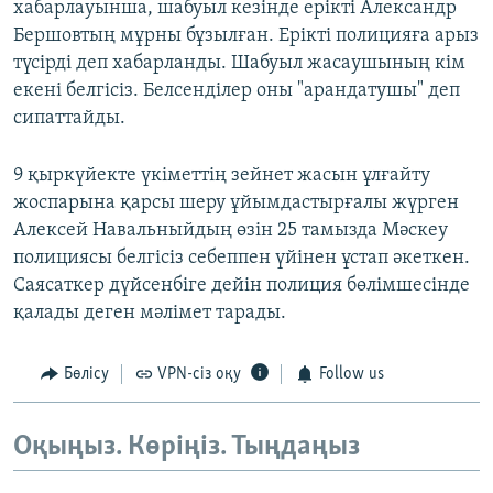
хабарлауынша, шабуыл кезінде ерікті Александр
Бершовтың мұрны бұзылған. Ерікті полицияға арыз
түсірді деп хабарланды. Шабуыл жасаушының кім
екені белгісіз. Белсенділер оны "арандатушы" деп
сипаттайды.
9 қыркүйекте үкіметтің зейнет жасын ұлғайту
жоспарына қарсы шеру ұйымдастырғалы жүрген
Алексей Навальныйдың өзін 25 тамызда Мәскеу
полициясы белгісіз себеппен үйінен ұстап әкеткен.
Саясаткер дүйсенбіге дейін полиция бөлімшесінде
қалады деген мәлімет тарады.
Бөлісу
VPN-сіз оқу
Follow us
Оқыңыз. Көріңіз. Тыңдаңыз