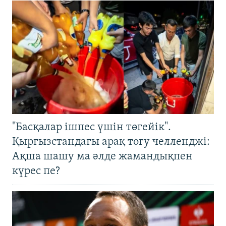
"Басқалар ішпес үшін төгейік".
Қырғызстандағы арақ төгу челленджі:
Ақша шашу ма әлде жамандықпен
күрес пе?