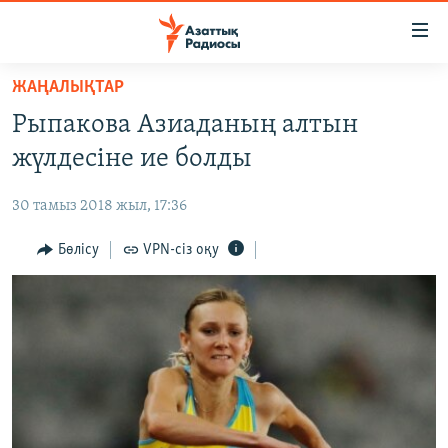
Accessibility
links
Skip
ЖАҢАЛЫҚТАР
to
ЖАҢАЛЫҚТАР
Рыпакова Азиаданың алтын
main
САЯСАТ
content
жүлдесіне ие болды
AZATTYQTV
Skip
to
30 тамыз 2018 жыл, 17:36
ҚАҢТАР ОҚИҒАСЫ
main
АДАМ ҚҰҚЫҚТАРЫ
Бөлісу
VPN-сіз оқу
Navigation
Skip
ӘЛЕУМЕТ
to
ӘЛЕМ
Search
АРНАЙЫ ЖОБАЛАР
Русский