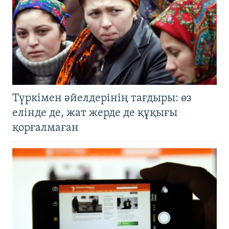
Түркімен әйелдерінің тағдыры: өз
елінде де, жат жерде де құқығы
қорғалмаған