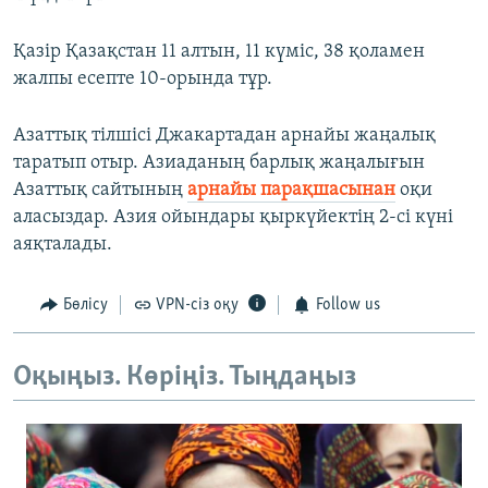
Қазір Қазақстан 11 алтын, 11 күміс, 38 қоламен
жалпы есепте 10-орында тұр.
Азаттық тілшісі Джакартадан арнайы жаңалық
таратып отыр. Азиаданың барлық жаңалығын
Азаттық сайтының
арнайы парақшасынан
оқи
аласыздар. Азия ойындары қыркүйектің 2-cі күні
аяқталады.
Бөлісу
VPN-сіз оқу
Follow us
Оқыңыз. Көріңіз. Тыңдаңыз