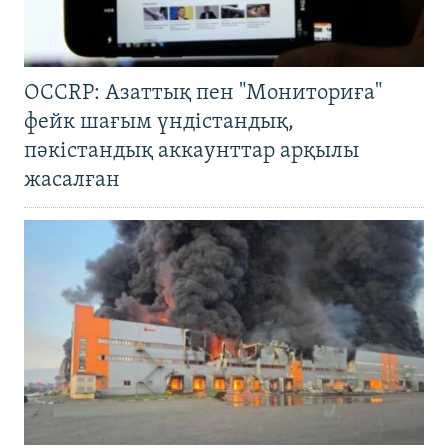
OCCRP: Азаттық пен "Мониториға"
фейк шағым үндістандық,
пәкістандық аккаунттар арқылы
жасалған