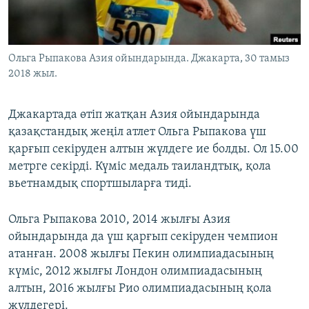
ЖАЗЫЛЫҢЫЗ
Ольга Рыпакова Азия ойындарында. Джакарта, 30 тамыз
2018 жыл.
Басқа тілдерде
Джакартада өтіп жатқан Азия ойындарында
қазақстандық жеңіл атлет Ольга Рыпакова үш
қарғып секіруден алтын жүлдеге ие болды. Ол 15.00
метрге секірді. Күміс медаль таиландтық, қола
вьетнамдық спортшыларға тиді.
Ольга Рыпакова 2010, 2014 жылғы Азия
ойындарында да үш қарғып секіруден чемпион
атанған. 2008 жылғы Пекин олимпиадасының
күміс, 2012 жылғы Лондон олимпиадасының
алтын, 2016 жылғы Рио олимпиадасының қола
жүлдегері.