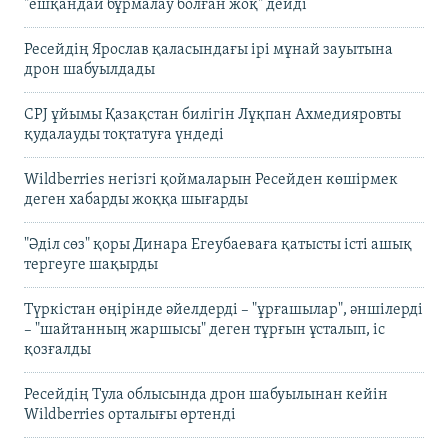
"ешқандай бұрмалау болған жоқ" дейді
Ресейдің Ярослав қаласындағы ірі мұнай зауытына
дрон шабуылдады
CPJ ұйымы Қазақстан билігін Лұқпан Ахмедияровты
қудалауды тоқтатуға үндеді
Wildberries негізгі қоймаларын Ресейден көшірмек
деген хабарды жоққа шығарды
"Әділ сөз" қоры Динара Егеубаеваға қатысты істі ашық
тергеуге шақырды
Түркістан өңірінде әйелдерді – "ұрғашылар", әншілерді
– "шайтанның жаршысы" деген тұрғын ұсталып, іс
қозғалды
Ресейдің Тула облысында дрон шабуылынан кейін
Wildberries орталығы өртенді