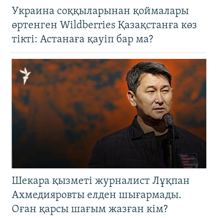
Украина соққыларынан қоймалары
өртенген Wildberries Қазақстанға көз
тікті: Астанаға қауіп бар ма?
Шекара қызметі журналист Лұқпан
Ахмедияровты елден шығармады.
Оған қарсы шағым жазған кім?