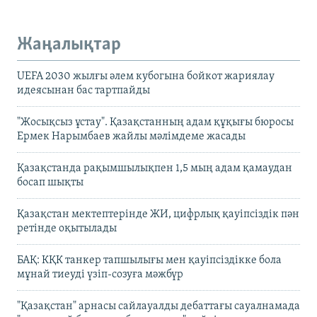
Жаңалықтар
UEFA 2030 жылғы әлем кубогына бойкот жариялау
идеясынан бас тартпайды
"Жосықсыз ұстау". Қазақстанның адам құқығы бюросы
Ермек Нарымбаев жайлы мәлімдеме жасады
Қазақстанда рақымшылықпен 1,5 мың адам қамаудан
босап шықты
Қазақстан мектептерінде ЖИ, цифрлық қауіпсіздік пән
ретінде оқытылады
БАҚ: КҚК танкер тапшылығы мен қауіпсіздікке бола
мұнай тиеуді үзіп-созуға мәжбүр
"Қазақстан" арнасы сайлауалды дебаттағы сауалнамада