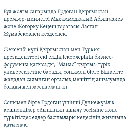
Бұл жолғы сапарында Ердоған Қырғызстан
премьер-министрі Мұхаммедкалый Абылгазиев
және Жогорку Кеңеш төрағасы Дастан
Жұмабековпен кездеспек.
Жексенбі күні Қырғызстан мен Түркия
президенттері екі елдің іскерлерінің бизнес-
форумына қатысады, "Манас" қырғыз-түрік
университетіне барады, сонымен бірге Бішкекте
жаңадан салынған орталық мешіттің ашылуында
болады деп жоспарланған.
Сонымен бірге Ердоған үшінші Дүниежүзілік
көшпенділер ойынының ашылу рәсіміне және
түркітілдес елдер басшылары кеңесінің жиынына
қатыспақ.