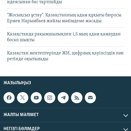
идеясынан бас тартпайды
"Жосықсыз ұстау". Қазақстанның адам құқығы бюросы
Ермек Нарымбаев жайлы мәлімдеме жасады
Қазақстанда рақымшылықпен 1,5 мың адам қамаудан
босап шықты
Қазақстан мектептерінде ЖИ, цифрлық қауіпсіздік пән
ретінде оқытылады
ЖАЗЫЛЫҢЫЗ
ЖАЛПЫ МӘЛІМЕТ
НЕГІЗГІ БӨЛІМДЕР