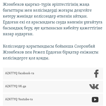
Жээнбеков қырғыз-түрік әріптестігінің жаңа
бағыттары мен келісімдерді жоғары деңгейге
көтеру жөнінде келіссөздер өткенін айтқан.
Ердоған екі ел арасындағы сауда көлемін ұлғайтуға
басымдық беру, әуе қатынасын көбейту қажеттігіне
назар аударған.
Келіссөздер қорытындысы бойынша Сооронбай
Жээнбеков пен Режеп Ердоған бірқатар екіжақты
келісімдерге қол қояды.
AZATTYQ Facebook-та
AZATTYQ VK-да
AZATTYQ Youtube-та