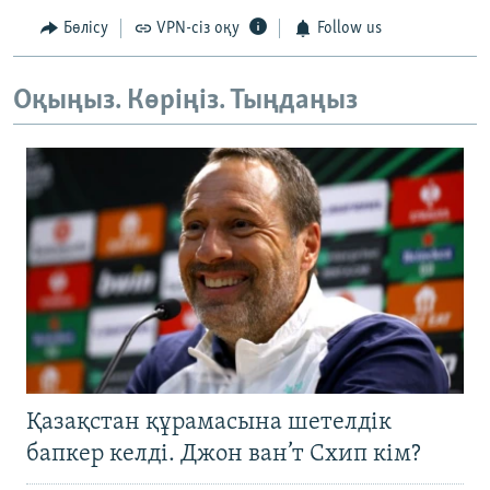
Бөлісу
VPN-сіз оқу
Follow us
Оқыңыз. Көріңіз. Тыңдаңыз
Қазақстан құрамасына шетелдік
бапкер келді. Джон ван’т Схип кім?