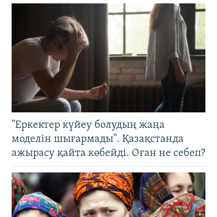
"Еркектер күйеу болудың жаңа
моделін шығармады". Қазақстанда
ажырасу қайта көбейді. Оған не себеп?