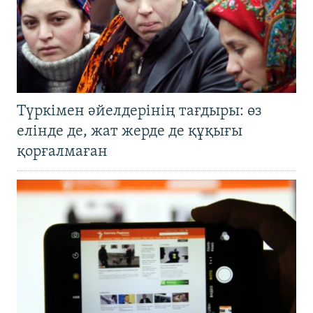
Түркімен әйелдерінің тағдыры: өз
елінде де, жат жерде де құқығы
қорғалмаған