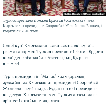
ЖАЗЫЛЫҢЫЗ
Түркия президенті Режеп Ердоған (сол жжақта) мен
Қырғызстан президенті Сооронбай Жээнбеков. Бішкек, 1
Басқа тілдерде
қыркүйек 2018 жыл.
Сенбі күні Қырғызстан астанасына екі күндік
ресми сапармен Түркия президенті Режеп Ердоған
келді деп хабарлайды Азаттықтың Қырғыз
қызметі.
Түрік президентін "Манас" халықаралық
әуежайында Қырғызстан президенті Сооронбай
Жээнбеков күтіп алды. Бұдан соң екі президент
кездесуде Қырғызстан мен Түркия арасындағы
әріптестік жайын талқылаған.