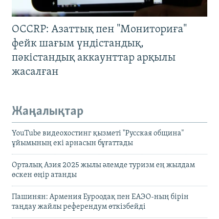
OCCRP: Азаттық пен "Мониториға"
фейк шағым үндістандық,
пәкістандық аккаунттар арқылы
жасалған
Жаңалықтар
YouTube видеохостинг қызметі "Русская община"
ұйымының екі арнасын бұғаттады
Орталық Азия 2025 жылы әлемде туризм ең жылдам
өскен өңір атанды
Пашинян: Армения Еуроодақ пен ЕАЭО-ның бірін
таңдау жайлы референдум өткізбейді