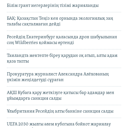
Білім грант иегерлерінің тізімі жарияланды
БАҚ: Қазақстан Теңіз кен орнында экологиялық заң
талабы сақталмаған дейді
Ресейдің Екатеринбург қаласында дрон шабуылынан
соң Wildberries қоймасы өртенді
Таиландта мектепте біреу қарудан оқ атып, алты адам
қаза тапты
Прокуратура журналист Александра Алёхованың
үкімін жеңілдетуді сұраған
АҚШ Кубаға қару жеткізуге қатысы бар адамдар мен
ұйымдарға санкция салды
Ұлыбритания Ресейдің алты банкіне санкция салды
UEFA 2030 жылғы әлем кубогына бойкот жариялау