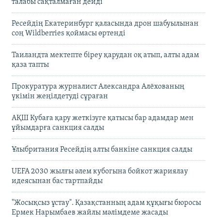
талабы сақталмаған дейді
Ресейдің Екатеринбург қаласында дрон шабуылынан
соң Wildberries қоймасы өртенді
Таиландта мектепте біреу қарудан оқ атып, алты адам
қаза тапты
Прокуратура журналист Александра Алёхованың
үкімін жеңілдетуді сұраған
АҚШ Кубаға қару жеткізуге қатысы бар адамдар мен
ұйымдарға санкция салды
Ұлыбритания Ресейдің алты банкіне санкция салды
UEFA 2030 жылғы әлем кубогына бойкот жариялау
идеясынан бас тартпайды
"Жосықсыз ұстау". Қазақстанның адам құқығы бюросы
Ермек Нарымбаев жайлы мәлімдеме жасады