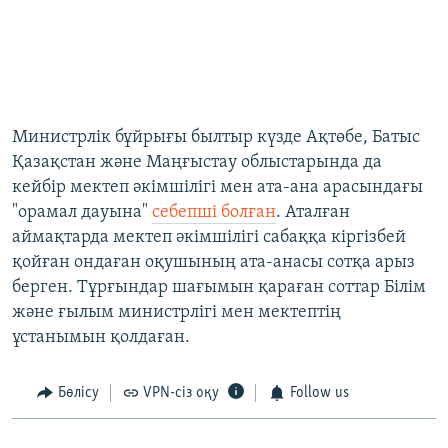
​Министрлік бұйрығы былтыр күзде Ақтөбе, Батыс
Қазақстан және Маңғыстау облыстарында да
кейбір мектеп әкімшілігі мен ата-ана арасындағы
"орамал дауына"
себепші болған
. Аталған
аймақтарда мектеп әкімшілігі сабаққа кіргізбей
қойған ондаған оқушының ата-анасы сотқа арыз
берген. Тұрғындар шағымын қараған соттар Білім
және ғылым министрлігі мен мектептің
ұстанымын қолдаған.
Бөлісу
VPN-сіз оқу
Follow us