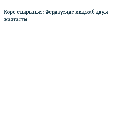
Көре отырыңыз: Фердаусиде хиджаб дауы
жалғасты