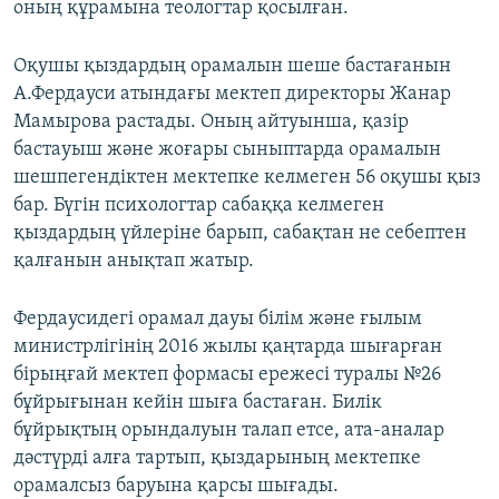
оның құрамына теологтар қосылған.
Оқушы қыздардың орамалын шеше бастағанын
А.Фердауси атындағы мектеп директоры Жанар
Мамырова растады. Оның айтуынша, қазір
бастауыш және жоғары сыныптарда орамалын
шешпегендіктен мектепке келмеген 56 оқушы қыз
бар. Бүгін психологтар сабаққа келмеген
қыздардың үйлеріне барып, сабақтан не себептен
қалғанын анықтап жатыр.
Фердаусидегі орамал дауы білім және ғылым
министрлігінің 2016 жылы қаңтарда шығарған
бірыңғай мектеп формасы ережесі туралы №26
бұйрығынан кейін шыға бастаған. Билік
бұйрықтың орындалуын талап етсе, ата-аналар
дәстүрді алға тартып, қыздарының мектепке
орамалсыз баруына қарсы шығады.