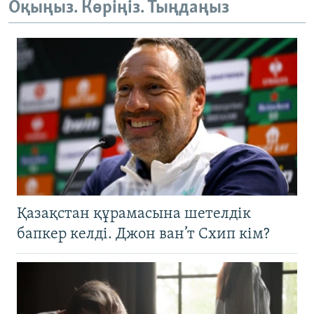
Оқыңыз. Көріңіз. Тыңдаңыз
Қазақстан құрамасына шетелдік
бапкер келді. Джон ван’т Схип кім?