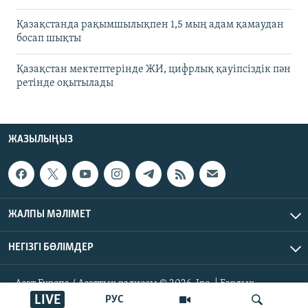
Қазақстанда рақымшылықпен 1,5 мың адам қамаудан
босап шықты
Қазақстан мектептерінде ЖИ, цифрлық қауіпсіздік пән
ретінде оқытылады
ЖАЗЫЛЫҢЫЗ
ЖАЛПЫ МӘЛІМЕТ
НЕГІЗГІ БӨЛІМДЕР
Азат Еуропа / Азаттық радиосы © 2026, Inc. | Барлық
құқықтары қорғалған
LIVE
РУС