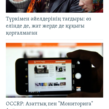
Түркімен әйелдерінің тағдыры: өз
елінде де, жат жерде де құқығы
қорғалмаған
OCCRP: Азаттық пен "Мониториға"