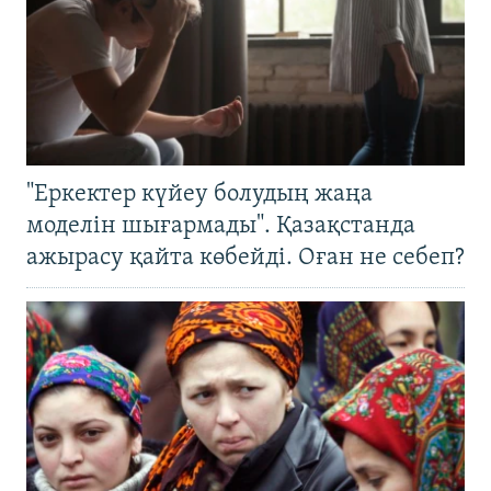
"Еркектер күйеу болудың жаңа
моделін шығармады". Қазақстанда
ажырасу қайта көбейді. Оған не себеп?