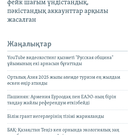
фейк шағым үндістандық,
пәкістандық аккаунттар арқылы
жасалған
Жаңалықтар
YouTube видеохостинг қызметі "Русская община"
ұйымының екі арнасын бұғаттады
Орталық Азия 2025 жылы әлемде туризм ең жылдам
өскен өңір атанды
Пашинян: Армения Еуроодақ пен ЕАЭО-ның бірін
таңдау жайлы референдум өткізбейді
Білім грант иегерлерінің тізімі жарияланды
БАҚ: Қазақстан Теңіз кен орнында экологиялық заң