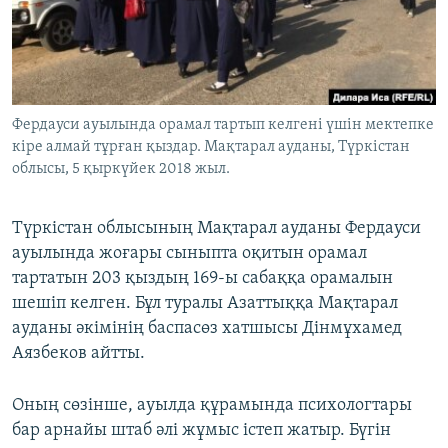
ЖАЗЫЛЫҢЫЗ
Басқа тілдерде
Фердауси ауылында орамал тартып келгені үшін мектепке
кіре алмай тұрған қыздар. Мақтарал ауданы, Түркістан
облысы, 5 қыркүйек 2018 жыл.
Түркістан облысының Мақтарал ауданы Фердауси
ауылында жоғары сыныпта оқитын орамал
тартатын 203 қыздың 169-ы сабаққа орамалын
шешіп келген. Бұл туралы Азаттыққа Мақтарал
ауданы әкімінің баспасөз хатшысы Дінмұхамед
Аязбеков айтты.
Оның сөзінше, ауылда құрамында психологтары
бар арнайы штаб әлі жұмыс істеп жатыр. Бүгін