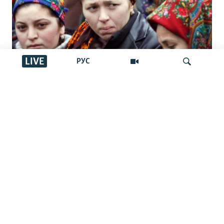
LIVE
РУС
Түркімен әйелдерінің тағдыры: өз
елінде де, жат жерде де құқығы
İздеу
қорғалмаған