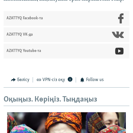
AZATTYQ Facebook-та
AZATTYQ VK-да
AZATTYQ Youtube-та
Бөлісу
VPN-сіз оқу
Follow us
Оқыңыз. Көріңіз. Тыңдаңыз