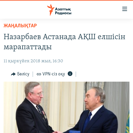
Accessibility
links
Skip
ЖАҢАЛЫҚТАР
to
ЖАҢАЛЫҚТАР
Назарбаев Астанада АҚШ елшісін
main
САЯСАТ
content
марапаттады
AZATTYQTV
Skip
to
11 қыркүйек 2018 жыл, 16:30
ҚАҢТАР ОҚИҒАСЫ
main
АДАМ ҚҰҚЫҚТАРЫ
Бөлісу
VPN-сіз оқу
Navigation
Skip
ӘЛЕУМЕТ
to
ӘЛЕМ
Search
АРНАЙЫ ЖОБАЛАР
Русский