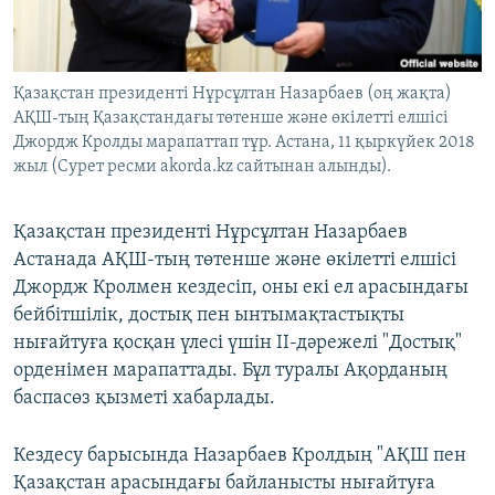
ЖАЗЫЛЫҢЫЗ
Қазақстан президенті Нұрсұлтан Назарбаев (оң жақта)
АҚШ-тың Қазақстандағы төтенше және өкілетті елшісі
Басқа тілдерде
Джордж Кролды марапаттап тұр. Астана, 11 қыркүйек 2018
жыл (Сурет ресми akorda.kz сайтынан алынды).
Қазақстан президенті Нұрсұлтан Назарбаев
Астанада АҚШ-тың төтенше және өкілетті елшісі
Джордж Кролмен кездесіп, оны екі ел арасындағы
бейбітшілік, достық пен ынтымақтастықты
нығайтуға қосқан үлесі үшін ІІ-дәрежелі "Достық"
орденімен марапаттады. Бұл туралы Ақорданың
баспасөз қызметі хабарлады.
Кездесу барысында Назарбаев Кролдың "АҚШ пен
Қазақстан арасындағы байланысты нығайтуға