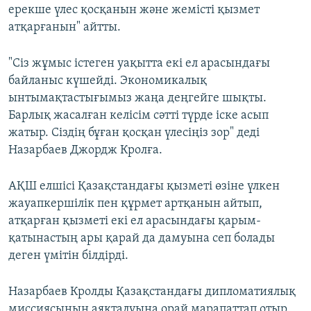
ерекше үлес қосқанын және жемісті қызмет
атқарғанын" айтты.
"Сіз жұмыс істеген уақытта екі ел арасындағы
байланыс күшейді. Экономикалық
ынтымақтастығымыз жаңа деңгейге шықты.
Барлық жасалған келісім сәтті түрде іске асып
жатыр. Сіздің бұған қосқан үлесіңіз зор" деді
Назарбаев Джордж Кролға.
АҚШ елшісі Қазақстандағы қызметі өзіне үлкен
жауапкершілік пен құрмет артқанын айтып,
атқарған қызметі екі ел арасындағы қарым-
қатынастың ары қарай да дамуына сеп болады
деген үмітін білдірді.
Назарбаев Кролды Қазақстандағы дипломатиялық
миссиясының аяқталуына орай марапаттап отыр.