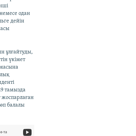
нші
немесе одан
ьге дейін
засы
ын ұлғайтуды,
йтін үкімет
рмасына
ылық
иденті
29 тамызда
т жоспарлаған
көп балалы
e-та