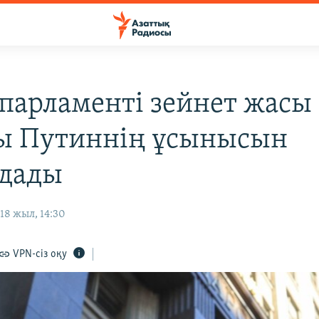
 парламенті зейнет жасы
ы Путиннің ұсынысын
дады
18 жыл, 14:30
VPN-сіз оқу