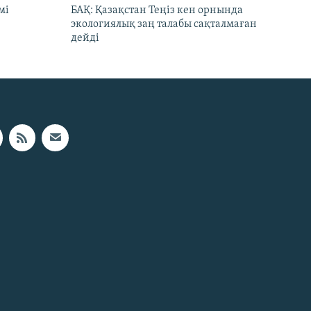
мі
БАҚ: Қазақстан Теңіз кен орнында
экологиялық заң талабы сақталмаған
дейді