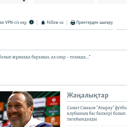
VPN-сіз оқу
Follow us
Принтерден шығару
болып жұмаққа барамыз, ал олар – тозаққа…”
Жаңалықтар
Самат Смақов "Атырау" футбо
клубының бас бапкері болып
тағайындалды