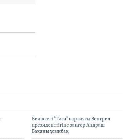
л
Биліктегі "Тиса" партиясы Венгрия
президенттігіне заңгер Андраш
Баканы ұсынбақ