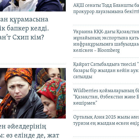
АҚШ сенаты Тодд Бланшты ба
прокурор лауазымына бекітт
тан құрамасына
к бапкер келді.
Украина КҚК-дағы Қазақста
н’т Схип кім?
мұнайының экспортына қаты
инфрақұрылымға шабуылдам
келіскен – Bloomberg
Қайрат Сатыбалдыға тиесілі "
базары бір жылдан кейін ау
сатылды
Wildberries қоймаларының бі
"Қазақстан, Өзбекстан және 
көшірмек"
Орталық Азия 2025 жылы әл
туризм ең жылдам өскен өңі
ен әйелдерінің
: өз елінде де, жат