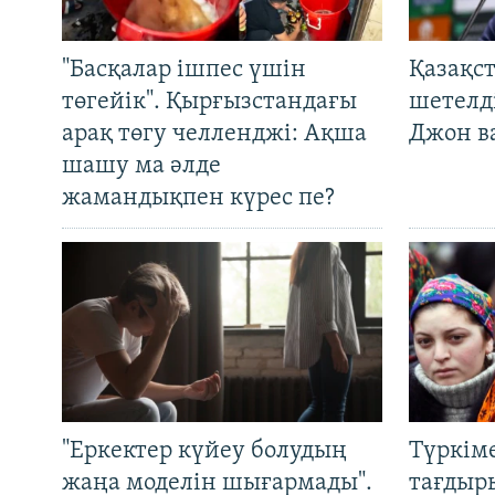
"Басқалар ішпес үшін
Қазақс
төгейік". Қырғызстандағы
шетелді
арақ төгу челленджі: Ақша
Джон ва
шашу ма әлде
жамандықпен күрес пе?
"Еркектер күйеу болудың
Түркім
жаңа моделін шығармады".
тағдыры