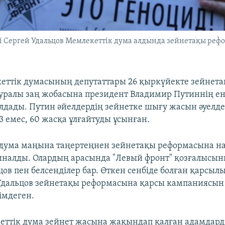
 Сергей Удальцов Мемлекеттік дума алдында зейнетақы рефор
еттік думасының депутаттары 26 қыркүйекте зейнета
уралы заң жобасына президент Владимир Путиннің ен
ұлдады. Путин әйелдердің зейнетке шығу жасын әуелде
3 емес, 60 жасқа ұлғайтуды ұсынған.
 дума маңына таңертеңнен зейнетақы реформасына н
налды. Олардың арасында "Левый фронт" қозғалысын
ов пен белсенділер бар. Өткен сенбіде болған қарсыл
Удальцов зейнетақы реформасына қарсы кампаниясын
імдеген.
еттік дума зейнет жасына жақындап қалған адамдар