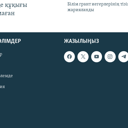
де құқығы
Білім грант иегерлерінің тізі
жарияланды
маған
БӨЛІМДЕР
ЖАЗЫЛЫҢЫЗ
р
әлемде
зия