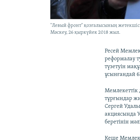
"Левый фронт" қозғалысының жетекшісі
Мәскеу, 26 қыркүйек 2018 жыл.
Ресей Мемлек
реформалау т
түзетуін мақ
ұсынғандай 6
Мемлекеттік
тұрғындар жи
Сергей Удальц
акциясында 
беретінін мәл
Кеше Мемлек