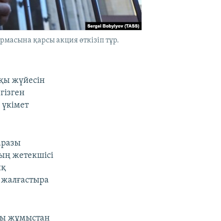
масына қарсы акция өткізіп тұр.
қы жүйесін
гізген
 үкімет
аразы
ың жетекшісі
ық
 жалғастыра
ды жұмыстан