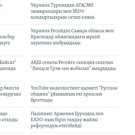
с
Украина Түркиядан ATACMS
і
зымырандары мен M270
қондырғыларын сатып алмақ
н
Украина Ресейдің Самара облысы мен
сы бар
Краснодар аймағындағы мұнай
ауға
зауытына шабуылдады
Байсат"
АҚШ сенаты Ресейге санкция салатын
кционда
"Линдси Грэм заң жобасын" мақұлдады
р бөлігін
YouTube видеохостинг қызметі "Русская
Беларуське
община" ұйымының екі арнасын
бұғаттады
емде
Пашинян: Армения Еуроодақ пен
р атанды
ЕАЭО-ның бірін таңдау жайлы
референдум өткізбейді