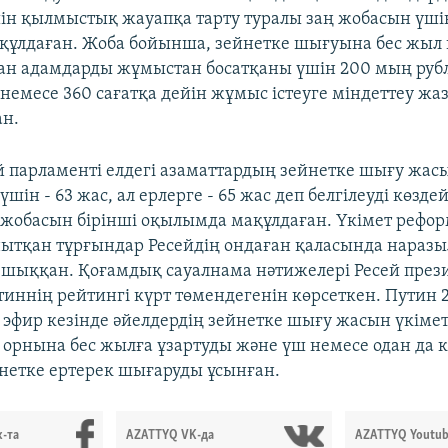
ін қылмыстық жауапқа тарту туралы заң жобасын үші
ұлдаған. Жоба бойынша, зейнетке шығуына бес жыл 
ған адамдарды жұмыстан босатқаны үшін 200 мың рубл
 немесе 360 сағатқа дейін жұмыс істеуге міндеттеу жа
ан.
й парламенті елдегі азаматтардың зейнетке шығу жас
үшін - 63 жас, ал ерлерге - 65 жас деп белгілеуді көзде
ң жобасын бірінші оқылымда мақұлдаған. Үкімет рефо
ытқан тұрғындар Ресейдің ондаған қаласында нараз
шыққан. Қоғамдық сауалнама нәтижелері Ресей през
иннің рейтингі күрт төмендегенін көрсеткен. Путин 
й эфир кезінде әйелдердің зейнетке шығу жасын үкіме
 орнына бес жылға ұзартуды және үш немесе одан да 
нетке ертерек шығаруды ұсынған.
-та
AZATTYQ VK-да
AZATTYQ Youtub