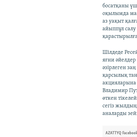
босатқаны үш
оқылымда мақ
аз уақыт қал
айыппұл салу
қарастырылғ
Шілдеде Ресе
яғни әйелдер 
әзірлеген за
қарсылық тан
акцияларына 
Владимир Пут
өткен тікеле
сегіз жылдың
аналарды зей
AZATTYQ Facebook