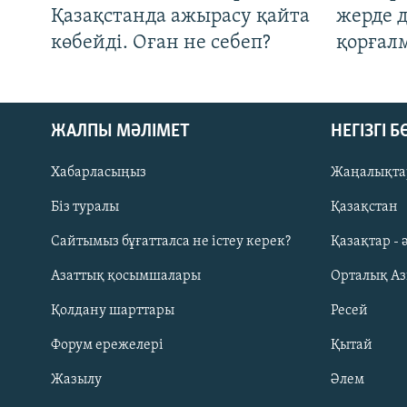
Қазақстанда ажырасу қайта
жерде 
көбейді. Оған не себеп?
қорғал
ЖАЛПЫ МӘЛІМЕТ
НЕГІЗГІ 
Хабарласыңыз
Жаңалықта
Біз туралы
Қазақстан
Русский
Сайтымыз бұғатталса не істеу керек?
Қазақтар - 
Азаттық қосымшалары
Орталық А
ЖАЗЫЛЫҢЫЗ
Қолдану шарттары
Ресей
Форум ережелері
Қытай
Жазылу
Әлем