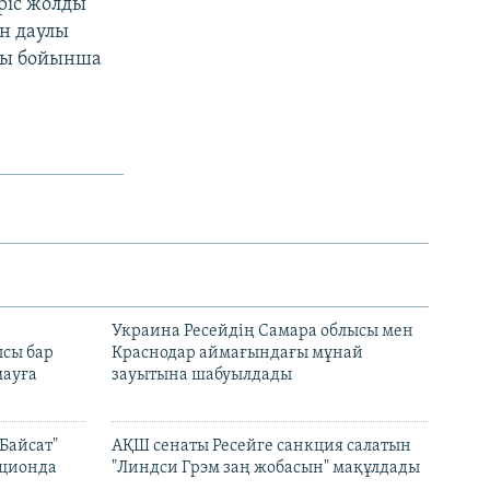
ріс жолды
н даулы
руы бойынша
н
Украина Ресейдің Самара облысы мен
сы бар
Краснодар аймағындағы мұнай
ауға
зауытына шабуылдады
Байсат"
АҚШ сенаты Ресейге санкция салатын
кционда
"Линдси Грэм заң жобасын" мақұлдады