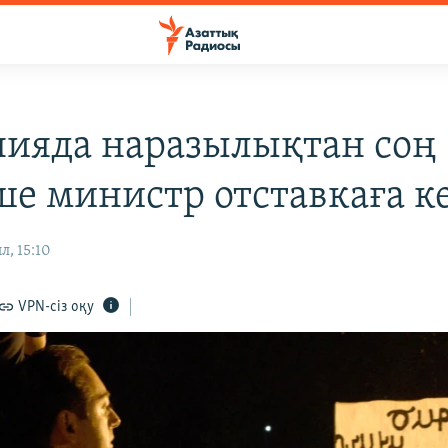
ияда наразылықтан соң
ше министр отставкаға ке
л, 15:10
VPN-сіз оқу