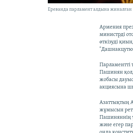
Ереванда парламент алдына жиналған н
Армения през
министрді отс
өткізуді қиын
"Дашнакцутю
Парламентті 
Пашинян қолд
жобасы дауыс
акциясына ш
Азаттықтың 
жұмысын ретт
Пашиняннің ұ
және егер па
онда констит