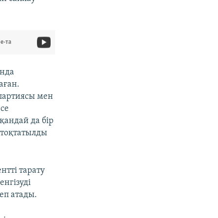
e-та
ында
аған.
партиясы мен
есе
қандай да бір
 тоқтатылды
нтті тарату
енгізуді
еп атады.