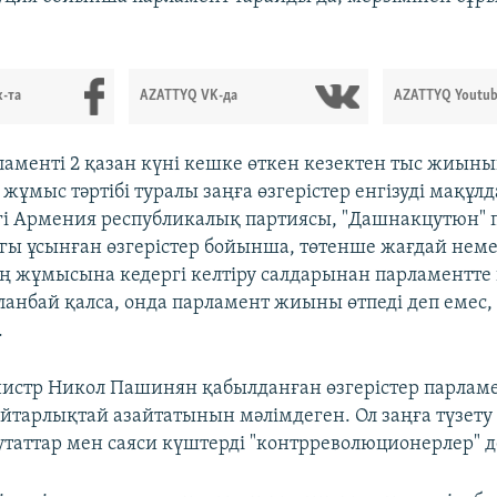
-та
AZATTYQ VK-да
AZATTYQ Youtub
аменті 2 қазан күні кешке өткен кезектен тыс жиын
жұмыс тәртібі туралы заңға өзгерістер енгізуді мақұлд
і Армения республикалық партиясы, "Дашнакцутюн" 
огы ұсынған өзгерістер бойынша, төтенше жағдай нем
ң жұмысына кедергі келтіру салдарынан парламентте 
ланбай қалса, онда парламент жиыны өтпеді деп емес,
.
стр Никол Пашинян қабылданған өзгерістер парламе
йтарлықтай азайтатынын мәлімдеген. Ол заңға түзету 
утаттар мен саяси күштерді "контрреволюционерлер" д