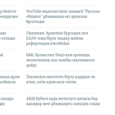
р бөлігін
YouTube видеохостинг қызметі "Русская
Беларуське
община" ұйымының екі арнасын
бұғаттады
емде
Пашинян: Армения Еуроодақ пен
р атанды
ЕАЭО-ның бірін таңдау жайлы
референдум өткізбейді
мі
БАҚ: Қазақстан Теңіз кен орнында
экологиялық заң талабы сақталмаған
дейді
сында дрон
Таиландта мектепте біреу қарудан оқ
 қоймасы
атып, алты адам қаза тапты
ксандра
АҚШ Кубаға қару жеткізуге қатысы бар
уді
адамдар мен ұйымдарға санкция салды