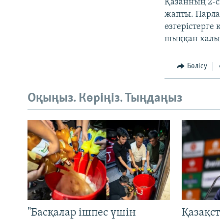
Қазанның 2-с
жапты. Парла
өзгерістерге
шыққан халы
Бөлісу
Оқыңыз. Көріңіз. Тыңдаңыз
"Басқалар ішпес үшін
Қазақс