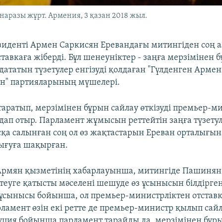
аразы жұрт. Армения, 3 қазан 2018 жыл.
иденті Армен Саркисян Еревандағы митингіден соң 
тавкаға жіберді. Бұл шенеуніктер - заңға мерзімінен 
дататын түзетулер енгізуді қолдаған "Гүлденген Арме
н" партияларының мүшелері.
таратып, мерзімінен бұрын сайлау өткізуді премьер-м
ап отыр. Парламент жұмысын реттейтін заңға түзетул
қа салынған соң ол өз жақтастарын Ереван орталығы
ығуға шақырған.
Армян қызметінің хабарлауынша, митингіде Пашинян
еуге қатысты мәселені шешуде өз ұсынысын білдірген
сынысы бойынша, ол премьер-министрліктен отставка
рламент өзін екі ретте де премьер-министр қылып сай
уция бойынша парламент тарайды да, мерзімінен бұр