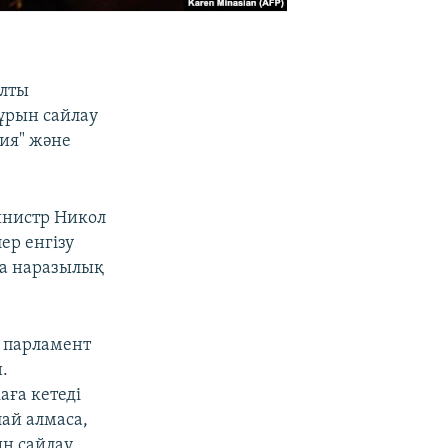
алты
бұрын сайлау
ния" және
инистр Никол
ер енгізу
на наразылық
 парламент
.
ға кетеді
лай алмаса,
ын сайлау