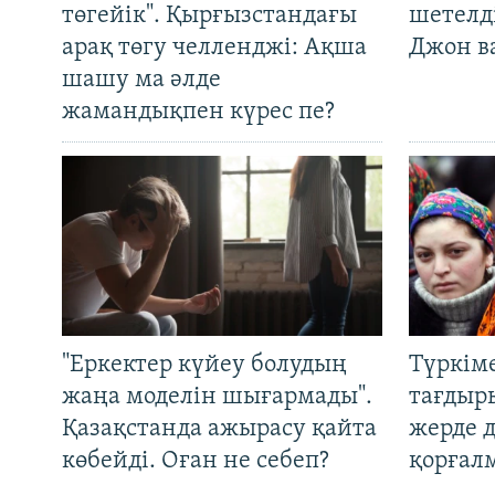
төгейік". Қырғызстандағы
шетелді
арақ төгу челленджі: Ақша
Джон ва
шашу ма әлде
жамандықпен күрес пе?
"Еркектер күйеу болудың
Түркім
жаңа моделін шығармады".
тағдыры
Қазақстанда ажырасу қайта
жерде 
көбейді. Оған не себеп?
қорғал