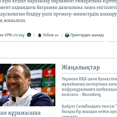
і күні кешке наразылар парламент ғимаратына кіребе
мент алдындағы Баграмян даңғылына заңға енгізілеті
 қарсылығын білдіру үшін премьер-министрдің шақы
қ жиналған.
VPN-сіз оқу
Follow us
Принтерден шығару
Жаңалықтар
Украина КҚК-дағы Қазақста
мұнайының экспортына қаты
инфрақұрылымға шабуылдам
келіскен – Bloomberg
Қайрат Сатыбалдыға тиесілі "
базары бір жылдан кейін ау
тан құрамасына