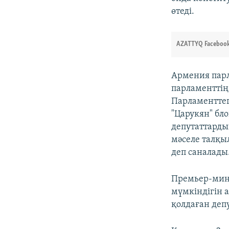
өтеді.
AZATTYQ Facebook
Армения парл
парламенттің 
Парламенттег
"Царукян" бл
депутаттарды
мәселе талқы
деп саналады
Премьер-мини
мүмкіндігін а
қолдаған деп