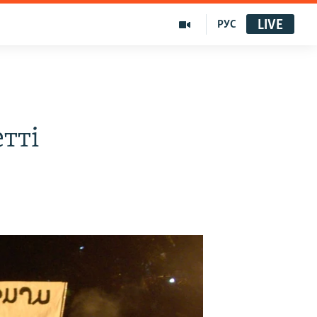
LIVE
РУС
тті