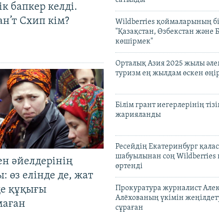
сатылды
к бапкер келді.
н’т Схип кім?
Wildberries қоймаларының бі
"Қазақстан, Өзбекстан және 
көшірмек"
Орталық Азия 2025 жылы әл
туризм ең жылдам өскен өңі
Білім грант иегерлерінің тізі
жарияланды
Ресейдің Екатеринбург қала
шабуылынан соң Wildberries
ен әйелдерінің
өртенді
: өз елінде де, жат
де құқығы
Прокуратура журналист Але
Алёхованың үкімін жеңілдет
маған
сұраған