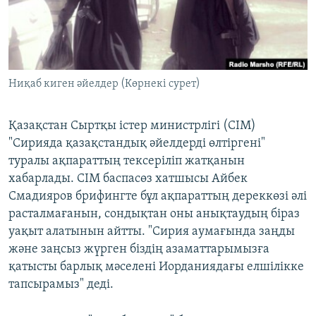
ЖАЗЫЛЫҢЫЗ
Басқа тілдерде
Ниқаб киген әйелдер (Көрнекі сурет)
Қазақстан Сыртқы істер министрлігі (СІМ)
"Сирияда қазақстандық әйелдерді өлтіргені"
туралы ақпараттың тексеріліп жатқанын
хабарлады. СІМ баспасөз хатшысы Айбек
Смадияров брифингте бұл ақпараттың дереккөзі әлі
расталмағанын, сондықтан оны анықтаудың біраз
уақыт алатынын айтты. "Сирия аумағында заңды
және заңсыз жүрген біздің азаматтарымызға
қатысты барлық мәселені Иорданиядағы елшілікке
тапсырамыз" деді.