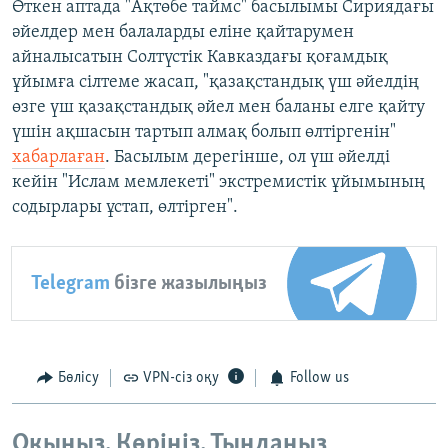
Өткен аптада "Ақтөбе таймс" басылымы Сириядағы
әйелдер мен балаларды еліне қайтарумен
айналысатын Солтүстік Кавказдағы қоғамдық
ұйымға сілтеме жасап, "қазақстандық үш әйелдің
өзге үш қазақстандық әйел мен баланы елге қайту
үшін ақшасын тартып алмақ болып өлтіргенін"
хабарлаған
. Басылым дерегінше, ол үш әйелді
кейін "Ислам мемлекеті" экстремистік ұйымының
содырлары ұстап, өлтірген".
Telegram
бізге жазылыңыз
Бөлісу
VPN-сіз оқу
Follow us
Оқыңыз. Көріңіз. Тыңдаңыз