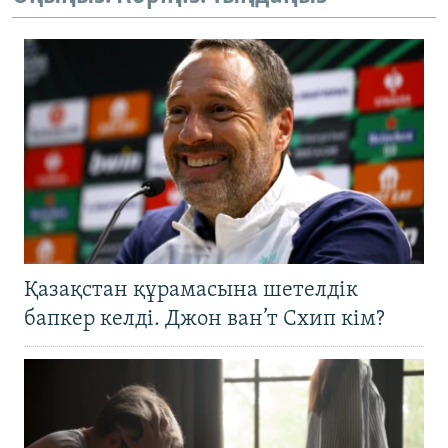
Қазақстан құрамасына шетелдік
бапкер келді. Джон ван’т Схип кім?