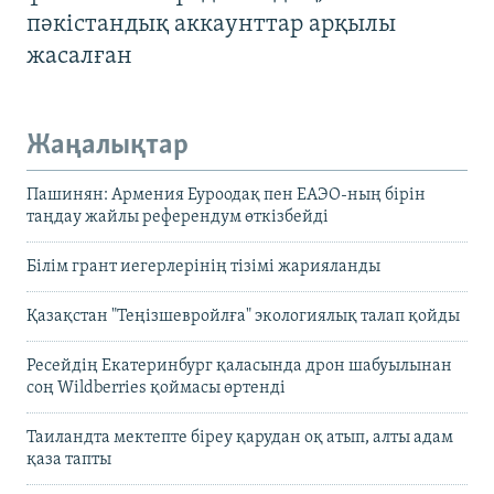
пәкістандық аккаунттар арқылы
жасалған
Жаңалықтар
Пашинян: Армения Еуроодақ пен ЕАЭО-ның бірін
таңдау жайлы референдум өткізбейді
Білім грант иегерлерінің тізімі жарияланды
Қазақстан "Теңізшевройлға" экологиялық талап қойды
Ресейдің Екатеринбург қаласында дрон шабуылынан
соң Wildberries қоймасы өртенді
Таиландта мектепте біреу қарудан оқ атып, алты адам
қаза тапты