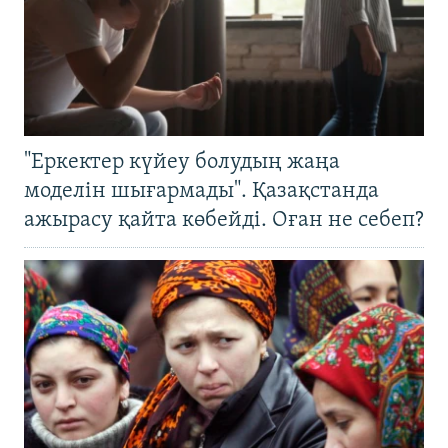
"Еркектер күйеу болудың жаңа
моделін шығармады". Қазақстанда
ажырасу қайта көбейді. Оған не себеп?