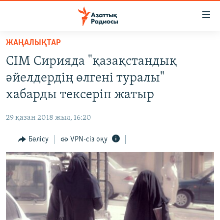
Accessibility
links
Skip
ЖАҢАЛЫҚТАР
to
ЖАҢАЛЫҚТАР
СІМ Сирияда "қазақстандық
main
САЯСАТ
content
әйелдердің өлгені туралы"
AZATTYQTV
Skip
хабарды тексеріп жатыр
to
ҚАҢТАР ОҚИҒАСЫ
main
29 қазан 2018 жыл, 16:20
АДАМ ҚҰҚЫҚТАРЫ
Navigation
Skip
Бөлісу
VPN-сіз оқу
ӘЛЕУМЕТ
to
ӘЛЕМ
Search
АРНАЙЫ ЖОБАЛАР
Русский