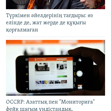
Түркімен әйелдерінің тағдыры: өз
елінде де, жат жерде де құқығы
қорғалмаған
OCCRP: Азаттық пен "Мониториға"
фейк шағым үндістандық,