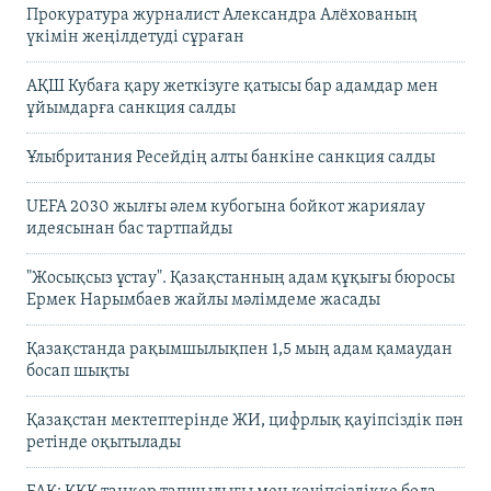
Прокуратура журналист Александра Алёхованың
үкімін жеңілдетуді сұраған
АҚШ Кубаға қару жеткізуге қатысы бар адамдар мен
ұйымдарға санкция салды
Ұлыбритания Ресейдің алты банкіне санкция салды
UEFA 2030 жылғы әлем кубогына бойкот жариялау
идеясынан бас тартпайды
"Жосықсыз ұстау". Қазақстанның адам құқығы бюросы
Ермек Нарымбаев жайлы мәлімдеме жасады
Қазақстанда рақымшылықпен 1,5 мың адам қамаудан
босап шықты
Қазақстан мектептерінде ЖИ, цифрлық қауіпсіздік пән
ретінде оқытылады