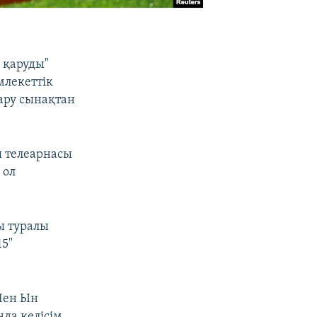
 қаруды"
млекеттік
ару сынақтан
я телеарнасы
 ол
ы туралы
15"
Чен Ын
да келісім