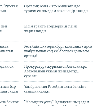
і "Русская
Орталық Азия 2025 жылы әлемде
асын
туризм ең жылдам өскен өңір атанды
 пен
Білім грант иегерлерінің тізімі
лы
жарияланды
нында
Ресейдің Екатеринбург қаласында дрон
талмаған
шабуылынан соң Wildberries қоймасы
өртенді
рудан оқ
Прокуратура журналист Александра
Алёхованың үкімін жеңілдетуді
сұраған
атысы бар
Ұлыбритания Ресейдің алты банкіне
кция салды
санкция салды
ына бойкот
"Жосықсыз ұстау". Қазақстанның адам