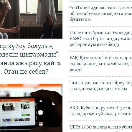
YouTube видеохостинг қызмет
община" ұйымының екі арн
бұғаттады
Пашинян: Армения Еуроодақ
ЕАЭО-ның бірін таңдау жай
референдум өткізбейді
тер күйеу болудың
оделін шығармады".
БАҚ: Қазақстан Теңіз кен ор
танда ажырасу қайта
экологиялық заң талабы сақ
дейді
. Оған не себеп?
Таиландта мектепте біреу қа
атып, алты адам қаза тапты
АҚШ Кубаға қару жеткізуге қ
адамдар мен ұйымдарға сан
UEFA 2030 жылғы әлем кубог