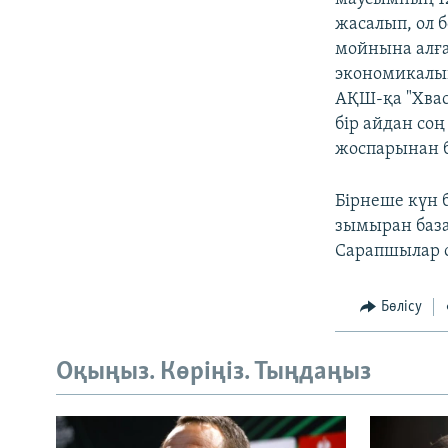
жасалып, ол 
мойнына алған
экономикалық
АҚШ-қа "Хвас
бір айдан со
жоспарынан б
Бірнеше күн 
зымыран баз
Сарапшылар о
Бөлісу
Оқыңыз. Көріңіз. Тыңдаңыз