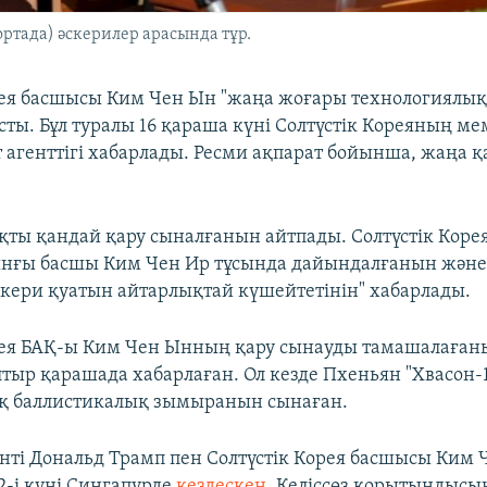
ртада) әскерилер арасында тұр.
рея басшысы Ким Чен Ын "жаңа жоғары технологиялық
сты. Бұл туралы 16 қараша күні Солтүстік Кореяның ме
 агенттігі хабарлады. Ресми ақпарат бойынша, жаңа қ
қты қандай қару сыналғанын айтпады. Солтүстік Коре
нғы басшы Ким Чен Ир тұсында дайындалғанын және
кери қуатын айтарлықтай күшейтетінін" хабарлады.
рея БАҚ-ы Ким Чен Ынның қару сынауды тамашалаған
лтыр қарашада хабарлаған. Ол кезде Пхеньян "Хвасон-
қ баллистикалық зымыранын сынаған.
ті Дональд Трамп пен Солтүстік Корея басшысы Ким 
-і күні Сингапурде
кездескен
. Келіссөз қорытындысын