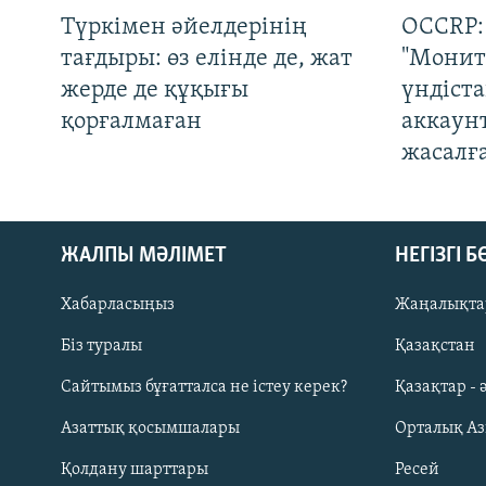
Түркімен әйелдерінің
OCCRP:
тағдыры: өз елінде де, жат
"Монит
жерде де құқығы
үндіст
қорғалмаған
аккаун
жасалғ
ЖАЛПЫ МӘЛІМЕТ
НЕГІЗГІ 
Хабарласыңыз
Жаңалықта
Біз туралы
Қазақстан
Русский
Сайтымыз бұғатталса не істеу керек?
Қазақтар - 
Азаттық қосымшалары
Орталық А
ЖАЗЫЛЫҢЫЗ
Қолдану шарттары
Ресей