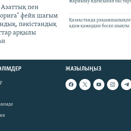
жариялау идеясынан бас та
 Азаттық пен
ориға" фейк шағым
Қазақстанда рақымшылықпен
андық, пәкістандық
адам қамаудан босап шықты
ттар арқылы
ан
БӨЛІМДЕР
ЖАЗЫЛЫҢЫЗ
р
әлемде
зия