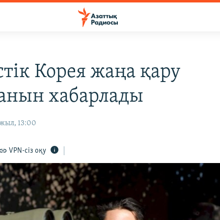
стік Корея жаңа қару
анын хабарлады
жыл, 13:00
VPN-сіз оқу