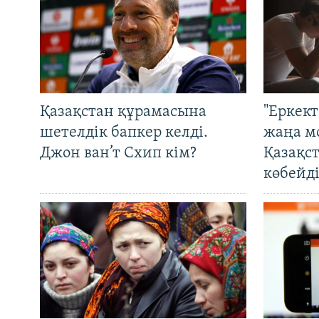
Қазақстан құрамасына
"Еркек
шетелдік бапкер келді.
жаңа м
Джон ван’т Схип кім?
Қазақс
көбейді