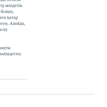
ту міндетін
 болып,
мен қатар
ген. Алайда,
асау
шақты
әлімдеген.