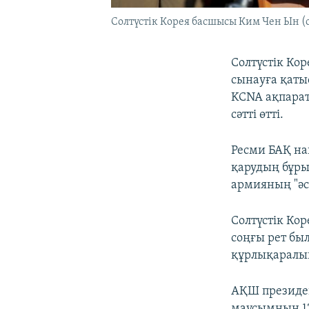
Солтүстік Корея басшысы Ким Чен Ын (о
Солтүстік Ко
сынауға қаты
KCNA ақпарат
сәтті өтті.
Ресми БАҚ на
қарудың бұры
армияның "әс
Солтүстік Ко
соңғы рет бы
құрлықаралы
АҚШ президен
маусымның 12