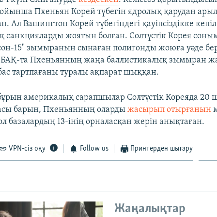
бойынша Пхеньян Корей түбегін ядролық қарудан арыл
. Ал Вашингтон Корей түбегіндегі қауіпсіздікке кепіл
 санкцияларды жоятын болған. Солтүстік Корея соны
он-15" зымыранын сынаған полигонды жоюға уәде бер
ң БАҚ-та Пхеньянның жаңа баллистикалық зымыран ж
ас тартпағаны туралы ақпарат шыққан.
бұрын америкалық сарапшылар Солтүстік Кореяда 20 
асы барын, Пхеньянның оларды
жасырып отырғанын
м
л базалардың 13-інің орналасқан жерін анықтаған.
VPN-сіз оқу
Follow us
Принтерден шығару
Жаңалықтар