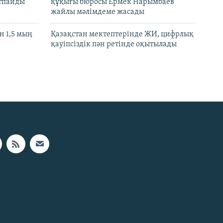
ртпайды
құқығы бюросы Ермек Нарымбаев
жайлы мәлімдеме жасады
 1,5 мың
Қазақстан мектептерінде ЖИ, цифрлық
қауіпсіздік пән ретінде оқытылады