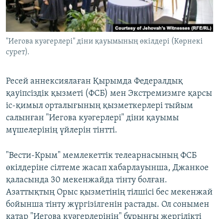
ЖАЗЫЛЫҢЫЗ
"Иегова куәгерлері" діни қауымының өкілдері (Көрнекі
сурет).
Басқа тілдерде
Ресей аннексиялаған Қырымда Федералдық
қауіпсіздік қызметі (ФСБ) мен Экстремизмге қарсы
іс-қимыл орталығының қызметкерлері тыйым
салынған "Иегова куәгерлері" діни қауымы
мүшелерінің үйлерін тінтті.
"Вести-Крым" мемлекеттік телеарнасының ФСБ
өкілдеріне сілтеме жасап хабарлауынша, Джанкое
қаласында 30 мекенжайда тінту болған.
Азаттықтың Орыс қызметінің тілшісі бес мекенжай
бойынша тінту жүргізілгенін растады. Ол сонымен
қатар "Иегова куәгерлерінің" бұрынғы жергілікті