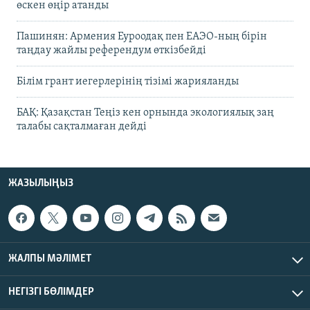
өскен өңір атанды
Пашинян: Армения Еуроодақ пен ЕАЭО-ның бірін
таңдау жайлы референдум өткізбейді
Білім грант иегерлерінің тізімі жарияланды
БАҚ: Қазақстан Теңіз кен орнында экологиялық заң
талабы сақталмаған дейді
ЖАЗЫЛЫҢЫЗ
ЖАЛПЫ МӘЛІМЕТ
НЕГІЗГІ БӨЛІМДЕР