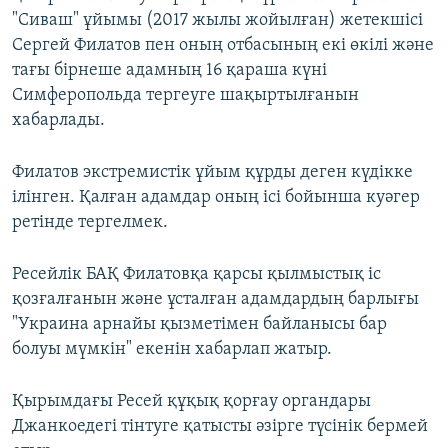
"Сиваш" ұйымы (2017 жылы жойылған) жетекшісі
Сергей Филатов пен оның отбасының екі өкілі және
тағы бірнеше адамның 16 қараша күні
Симферопольда тергеуге шақыртылғанын
хабарлады.
Филатов экстремистік ұйым құрды деген күдікке
ілінген. Қалған адамдар оның ісі бойынша куәгер
ретінде тергелмек.
Ресейлік БАҚ Филатовқа қарсы қылмыстық іс
қозғалғанын және ұсталған адамдардың барлығы
"Украина арнайы қызметімен байланысы бар
болуы мүмкін" екенін хабарлап жатыр.
Қырымдағы Ресей құқық қорғау органдары
Джанкоедегі тінтуге қатысты әзірге түсінік бермей