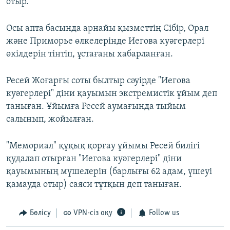
отыр.
Осы апта басында арнайы қызметтің Сібір, Орал
және Приморье өлкелерінде Иегова куәгерлері
өкілдерін тінтіп, ұстағаны хабарланған.
Ресей Жоғарғы соты былтыр сәуірде "Иегова
куәгерлері" діни қауымын экстремистік ұйым деп
таныған. Ұйымға Ресей аумағында тыйым
салынып, жойылған.
"Мемориал" құқық қорғау ұйымы Ресей билігі
қудалап отырған "Иегова куәгерлері" діни
қауымының мүшелерін (барлығы 62 адам, үшеуі
қамауда отыр) саяси тұтқын деп таныған.
Бөлісу
VPN-сіз оқу
Follow us