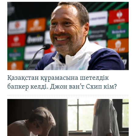
Қазақстан құрамасына шетелдік
бапкер келді. Джон ван’т Схип кім?