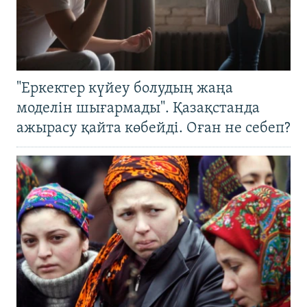
"Еркектер күйеу болудың жаңа
моделін шығармады". Қазақстанда
ажырасу қайта көбейді. Оған не себеп?