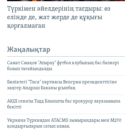
Түркімен әйелдерінің тағдыры: өз
елінде де, жат жерде де құқығы
қорғалмаған
Жаңалықтар
Самат Смақов "Атырау" футбол клубының бас бапкері
болып тағайындалды
Биліктегі "Тиса" партиясы Венгрия президенттігіне
заңгер Андраш Баканы ұсынбақ
АҚШ сенаты Тодд Бланшты бас прокурор лауазымына
бекітті
Украина Түркиядан ATACMS зымырандары мен M270
қондырғыларын сатып алмақ