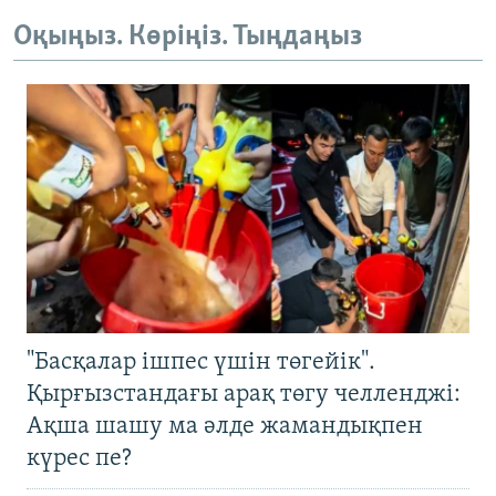
Оқыңыз. Көріңіз. Тыңдаңыз
"Басқалар ішпес үшін төгейік".
Қырғызстандағы арақ төгу челленджі:
Ақша шашу ма әлде жамандықпен
күрес пе?