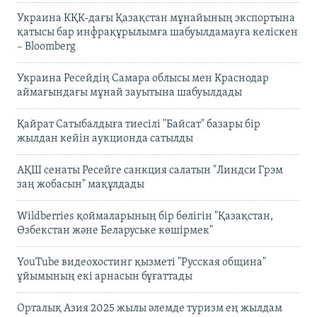
Украина КҚК-дағы Қазақстан мұнайының экспортына
қатысы бар инфрақұрылымға шабуылдамауға келіскен
– Bloomberg
Украина Ресейдің Самара облысы мен Краснодар
аймағындағы мұнай зауытына шабуылдады
Қайрат Сатыбалдыға тиесілі "Байсат" базары бір
жылдан кейін аукционда сатылды
АҚШ сенаты Ресейге санкция салатын "Линдси Грэм
заң жобасын" мақұлдады
Wildberries қоймаларының бір бөлігін "Қазақстан,
Өзбекстан және Беларуське көшірмек"
YouTube видеохостинг қызметі "Русская община"
ұйымының екі арнасын бұғаттады
Орталық Азия 2025 жылы әлемде туризм ең жылдам