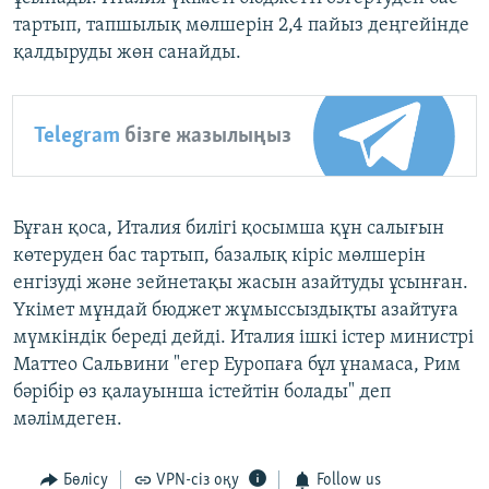
тартып, тапшылық мөлшерін 2,4 пайыз деңгейінде
қалдыруды жөн санайды.
Telegram
бізге жазылыңыз
Бұған қоса, Италия билігі қосымша құн салығын
көтеруден бас тартып, базалық кіріс мөлшерін
енгізуді және зейнетақы жасын азайтуды ұсынған.
Үкімет мұндай бюджет жұмыссыздықты азайтуға
мүмкіндік береді дейді. Италия ішкі істер министрі
Маттео Сальвини "егер Еуропаға бұл ұнамаса, Рим
бәрібір өз қалауынша істейтін болады" деп
мәлімдеген.
Бөлісу
VPN-сіз оқу
Follow us