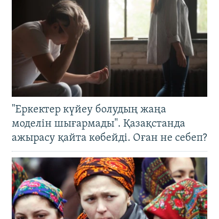
"Еркектер күйеу болудың жаңа
моделін шығармады". Қазақстанда
ажырасу қайта көбейді. Оған не себеп?