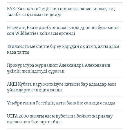
БАҚ: Қазақстан Теңіз кен орнында экологиялық заң
талабы сақталмаған дейді
Ресейдің Екатеринбург қаласында дрон шабуылынан
соң Wildberries қоймасы өртенді
Таиландта мектепте біреу қарудан оқ атып, алты адам
қаза тапты
Прокуратура журналист Александра Алёхованың
үкімін жеңілдетуді сұраған
АҚШ Кубаға қару жеткізуге қатысы бар адамдар мен
ұйымдарға санкция салды
Ұлыбритания Ресейдің алты банкіне санкция салды
UEFA 2030 жылғы әлем кубогына бойкот жариялау
идеясынан бас тартпайды