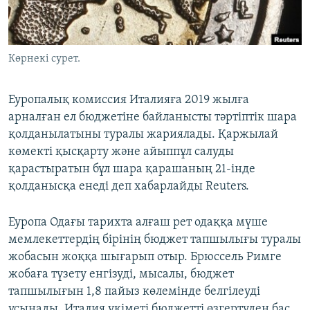
ЖАЗЫЛЫҢЫЗ
Көрнекі сурет.
Басқа тілдерде
Еуропалық комиссия Италияға 2019 жылға
арналған ел бюджетіне байланысты тәртіптік шара
қолданылатыны туралы жариялады. Қаржылай
көмекті қысқарту және айыппұл салуды
қарастыратын бұл шара қарашаның 21-інде
қолданысқа енеді деп хабарлайды Reuters.
Еуропа Одағы тарихта алғаш рет одаққа мүше
мемлекеттердің бірінің бюджет тапшылығы туралы
жобасын жоққа шығарып отыр. Брюссель Римге
жобаға түзету енгізуді, мысалы, бюджет
тапшылығын 1,8 пайыз көлемінде белгілеуді
ұсынады. Италия үкіметі бюджетті өзгертуден бас