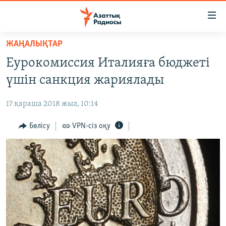
Accessibility
links
Skip
ЖАҢАЛЫҚТАР
to
ЖАҢАЛЫҚТАР
Еурокомиссия Италияға бюджеті
main
САЯСАТ
content
үшін санкция жариялады
AZATTYQTV
Skip
to
17 қараша 2018 жыл, 10:14
ҚАҢТАР ОҚИҒАСЫ
main
АДАМ ҚҰҚЫҚТАРЫ
Бөлісу
VPN-сіз оқу
Navigation
Skip
ӘЛЕУМЕТ
to
ӘЛЕМ
Search
АРНАЙЫ ЖОБАЛАР
Русский