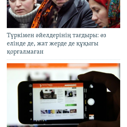
Түркімен әйелдерінің тағдыры: өз
елінде де, жат жерде де құқығы
қорғалмаған