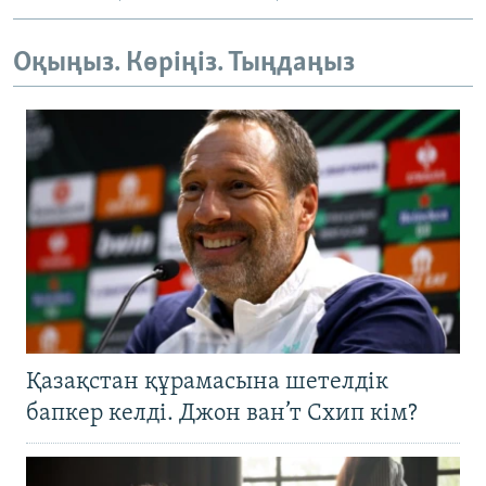
Оқыңыз. Көріңіз. Тыңдаңыз
Қазақстан құрамасына шетелдік
бапкер келді. Джон ван’т Схип кім?