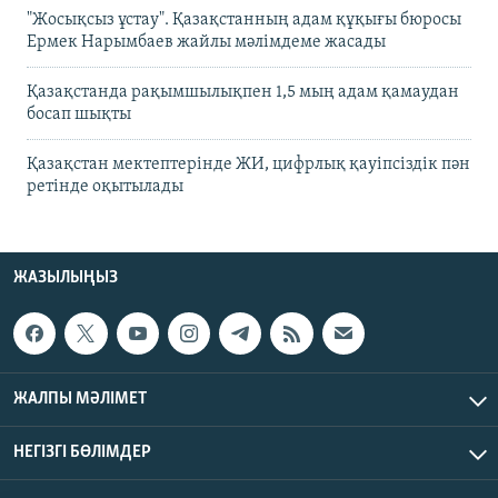
"Жосықсыз ұстау". Қазақстанның адам құқығы бюросы
Ермек Нарымбаев жайлы мәлімдеме жасады
Қазақстанда рақымшылықпен 1,5 мың адам қамаудан
босап шықты
Қазақстан мектептерінде ЖИ, цифрлық қауіпсіздік пән
ретінде оқытылады
ЖАЗЫЛЫҢЫЗ
ЖАЛПЫ МӘЛІМЕТ
НЕГІЗГІ БӨЛІМДЕР