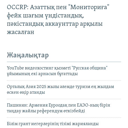
OCCRP: Азаттық пен "Мониториға"
фейк шағым үндістандық,
пәкістандық аккаунттар арқылы
жасалған
Жаңалықтар
YouTube видеохостинг қызметі "Русская община"
ұйымының екі арнасын бұғаттады
Орталық Азия 2025 жылы әлемде туризм ең жылдам
өскен өңір атанды
Пашинян: Армения Еуроодақ пен ЕАЭО-ның бірін
таңдау жайлы референдум өткізбейді
Білім грант иегерлерінің тізімі жарияланды