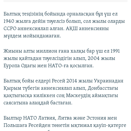
Балтық теңізінің бойында орналасқан бұл үш ел
1940 жылға дейін тәуелсіз болып, сол жылы оларды
ССРО аннексиялап алған. АҚШ аннексияны
мүлдем мойындамаған.
Жиыны алты миллион ғана халқы бар үш ел 1991
жылы қайтадан тәуелсіздігін алып, 2004 жылы
Еуропа Одағы мен НАТО-ға қосылған.
Балтық бойы елдері Ресей 2014 жылы Украинадан
Қырым түбегін аннексиялап алып, Донбасстағы
қақтығысқа киліккен соң Мәскеудің аймақтағы
саясатына алаңдай бастаған.
Былтыр НАТО Латвия, Литва және Эстония мен
Польшаға Ресейден төнетін ықтимал қауіп-қатерге