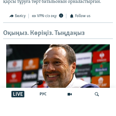
қарсы тұруға төрт батальонын орналастырған.
Бөлісу
VPN-сіз оқу
Follow us
Оқыңыз. Көріңіз. Тыңдаңыз
LIVE
РУС
Қазақстан құрамасына шетелдік