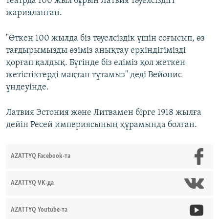
театрда 100 жыл бұрын Латвия тәуелсіздігі
жарияланған.
"Өткен 100 жылда біз тәуелсіздік үшін соғысып, өз
тағдырымызды өзіміз анықтау еркіндігімізді
қорғап қалдық. Бүгінде біз еліміз қол жеткен
жетістіктерді мақтан тұтамыз" деді Вейонис
үндеуінде.
Латвия Эстония және Литвамен бірге 1918 жылға
дейін Ресей империясының құрамында болған.
AZATTYQ Facebook-та
AZATTYQ VK-да
AZATTYQ Youtube-та