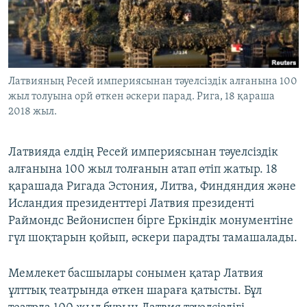
ЖАЗЫЛЫҢЫЗ
Басқа тілдерде
Латвияның Ресей империясынан тәуелсіздік алғанына 100
жыл толуына орй өткен әскери парад. Рига, 18 қараша
2018 жыл.
Латвияда елдің Ресей империясынан тәуелсіздік
алғанына 100 жыл толғанын атап өтіп жатыр. 18
қарашада Ригада Эстония, Литва, Финдяндия және
Исландия президенттері Латвия президенті
Раймондс Вейониспен бірге Еркіндік монументіне
гүл шоқтарын қойып, әскери парадты тамашалады.
Мемлекет басшылары сонымен қатар Латвия
ұлттық театрында өткен шараға қатысты. Бұл