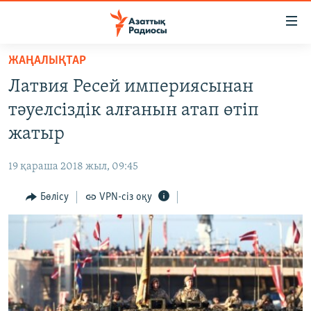
Accessibility
links
Skip
ЖАҢАЛЫҚТАР
to
ЖАҢАЛЫҚТАР
Латвия Ресей империясынан
main
САЯСАТ
content
тәуелсіздік алғанын атап өтіп
AZATTYQTV
Skip
жатыр
to
ҚАҢТАР ОҚИҒАСЫ
main
19 қараша 2018 жыл, 09:45
АДАМ ҚҰҚЫҚТАРЫ
Navigation
Skip
Бөлісу
VPN-сіз оқу
ӘЛЕУМЕТ
to
ӘЛЕМ
Search
АРНАЙЫ ЖОБАЛАР
Русский