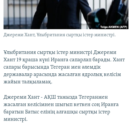
ЖАЗЫЛЫҢЫЗ
Басқа тілдерде
Джереми Хант, Ұлыбритания сыртқы істер министрі.
Ұлыбритания сыртқы істер министрі Джереми
Хант 19 қраша күні Иранға сапарлап барады. Хант
сапары барысында Тегеран мен әлемдік
державалар арасында жасалған ядролық келісім
жайын талқыламақ.
Джереми Хант - АҚШ тамызда Тегеранмен
жасалған келісімнен шығып кеткен соң Иранға
баратын Батыс елінің алғашқы сыртқы істер
министрі.