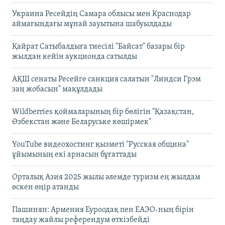
Украина Ресейдің Самара облысы мен Краснодар
аймағындағы мұнай зауытына шабуылдады
Қайрат Сатыбалдыға тиесілі "Байсат" базары бір
жылдан кейін аукционда сатылды
АҚШ сенаты Ресейге санкция салатын "Линдси Грэм
заң жобасын" мақұлдады
Wildberries қоймаларының бір бөлігін "Қазақстан,
Өзбекстан және Беларуське көшірмек"
YouTube видеохостинг қызметі "Русская община"
ұйымының екі арнасын бұғаттады
Орталық Азия 2025 жылы әлемде туризм ең жылдам
өскен өңір атанды
Пашинян: Армения Еуроодақ пен ЕАЭО-ның бірін
таңдау жайлы референдум өткізбейді