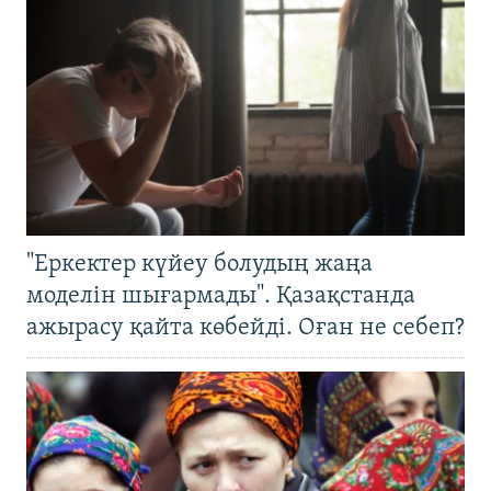
"Еркектер күйеу болудың жаңа
моделін шығармады". Қазақстанда
ажырасу қайта көбейді. Оған не себеп?