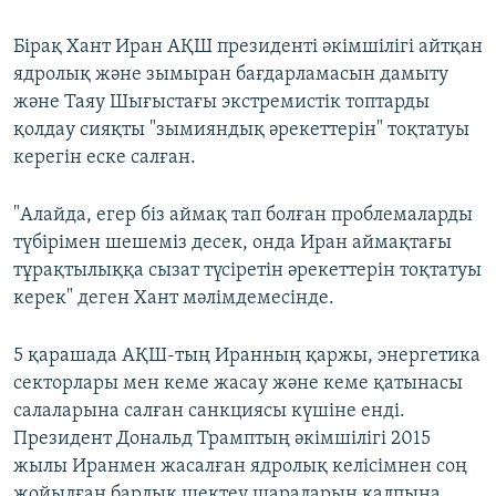
Бірақ Хант Иран АҚШ президенті әкімшілігі айтқан
ядролық және зымыран бағдарламасын дамыту
және Таяу Шығыстағы экстремистік топтарды
қолдау сияқты "зымияндық әрекеттерін" тоқтатуы
керегін еске салған.
"Алайда, егер біз аймақ тап болған проблемаларды
түбірімен шешеміз десек, онда Иран аймақтағы
тұрақтылыққа сызат түсіретін әрекеттерін тоқтатуы
керек" деген Хант мәлімдемесінде.
5 қарашада АҚШ-тың Иранның қаржы, энергетика
секторлары мен кеме жасау және кеме қатынасы
салаларына салған санкциясы күшіне енді.
Президент Дональд Трамптың әкімшілігі 2015
жылы Иранмен жасалған ядролық келісімнен соң
жойылған барлық шектеу шараларын қалпына