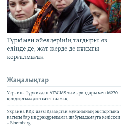
Түркімен әйелдерінің тағдыры: өз
елінде де, жат жерде де құқығы
қорғалмаған
Жаңалықтар
Украина Түркиядан ATACMS зымырандары мен M270
қондырғыларын сатып алмақ
Украина КҚК-дағы Қазақстан мұнайының экспортына
қатысы бар инфрақұрылымға шабуылдамауға келіскен
– Bloomberg