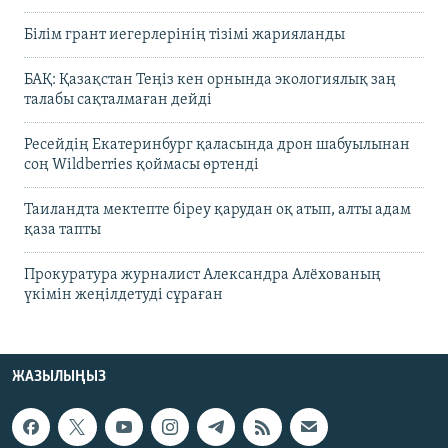
Білім грант иегерлерінің тізімі жарияланды
БАҚ: Қазақстан Теңіз кен орнында экологиялық заң
талабы сақталмаған дейді
Ресейдің Екатеринбург қаласында дрон шабуылынан
соң Wildberries қоймасы өртенді
Таиландта мектепте біреу қарудан оқ атып, алты адам
қаза тапты
Прокуратура журналист Александра Алёхованың
үкімін жеңілдетуді сұраған
ЖАЗЫЛЫҢЫЗ