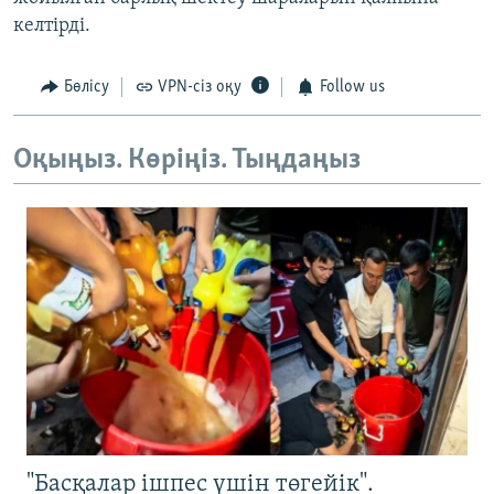
келтірді.
Бөлісу
VPN-сіз оқу
Follow us
Оқыңыз. Көріңіз. Тыңдаңыз
"Басқалар ішпес үшін төгейік".