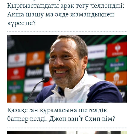
Қырғызстандағы арақ төгу челленджі:
Ақша шашу ма әлде жамандықпен
күрес пе?
Қазақстан құрамасына шетелдік
бапкер келді. Джон ван’т Схип кім?