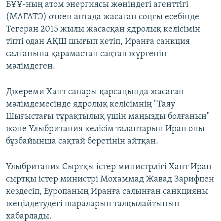
БҰҰ-ның атом энергиясы жөніндегі агенттігі
(МАГАТЭ) өткен аптада жасаған соңғы есебінде
Тегеран 2015 жылы жасасқан ядролық келісімін
тіпті одан АҚШ шығып кетіп, Иранға санкция
салғанына қарамастан сақтап жүргенін
мәлімдеген.
Джереми Хант сапары қарсаңында жасаған
мәлімдемесінде ядролық келісімнің "Таяу
Шығыстағы тұрақтылық үшін маңызды болғанын"
және Ұлыбритания келісім талаптарын Иран оны
бұзбайынша сақтай беретінін айтқан.
Ұлыбритания Сыртқы істер министрлігі Хант Иран
сыртқы істер министрі Мохаммад Жавад Зарифпен
кездесіп, Еуропаның Иранға салынған санкцияны
жеңілдетудегі шараларын талқылайтынын
хабарлады.