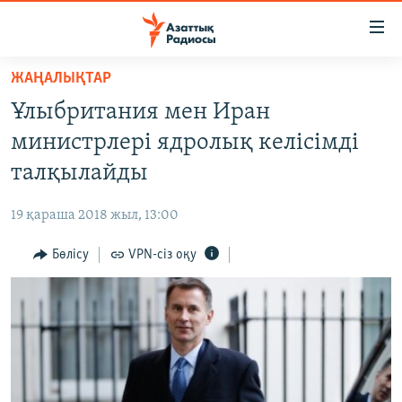
Accessibility
links
Skip
ЖАҢАЛЫҚТАР
to
ЖАҢАЛЫҚТАР
Ұлыбритания мен Иран
main
САЯСАТ
content
министрлері ядролық келісімді
AZATTYQTV
Skip
талқылайды
to
ҚАҢТАР ОҚИҒАСЫ
main
19 қараша 2018 жыл, 13:00
АДАМ ҚҰҚЫҚТАРЫ
Navigation
Skip
Бөлісу
VPN-сіз оқу
ӘЛЕУМЕТ
to
ӘЛЕМ
Search
АРНАЙЫ ЖОБАЛАР
Русский