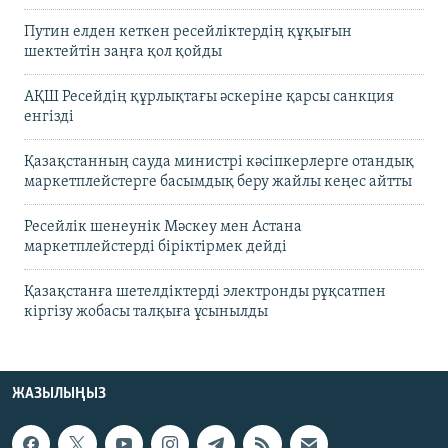
Путин елден кеткен ресейліктердің құқығын
шектейтін заңға қол қойды
АҚШ Ресейдің құрлықтағы әскеріне қарсы санкция
енгізді
Қазақстанның сауда министрі кәсіпкерлерге отандық
маркетплейстерге басымдық беру жайлы кеңес айтты
Ресейлік шенеунік Мәскеу мен Астана
маркетплейстерді біріктірмек дейді
Қазақстанға шетелдіктерді электронды рұқсатпен
кіргізу жобасы талқыға ұсынылды
ЖАЗЫЛЫҢЫЗ