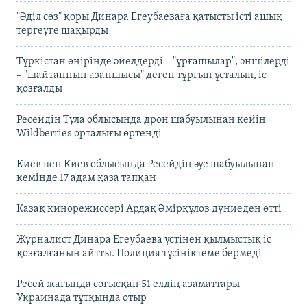
"Әділ сөз" қоры Динара Егеубаеваға қатысты істі ашық
тергеуге шақырды
Түркістан өңірінде әйелдерді – "ұрғашылар", әншілерді
– "шайтанның азаншысы" деген тұрғын ұсталып, іс
қозғалды
Ресейдің Тула облысында дрон шабуылынан кейін
Wildberries орталығы өртенді
Киев пен Киев облысында Ресейдің әуе шабуылынан
кемінде 17 адам қаза тапқан
Қазақ кинорежиссері Ардақ Әмірқұлов дүниеден өтті
Журналист Динара Егеубаева үстінен қылмыстық іс
қозғалғанын айтты. Полиция түсініктеме бермеді
Ресей жағында соғысқан 51 елдің азаматтары
Украинада тұтқында отыр