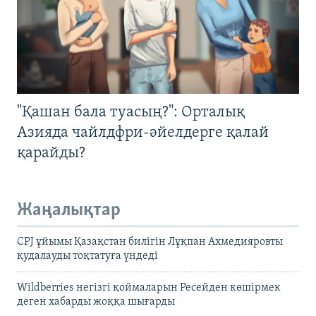
"Қашан бала туасың?": Орталық
Азияда чайлдфри-әйелдерге қалай
қарайды?
Жаңалықтар
CPJ ұйымы Қазақстан билігін Лұқпан Ахмедияровты
қудалауды тоқтатуға үндеді
Wildberries негізгі қоймаларын Ресейден көшірмек
деген хабарды жоққа шығарды