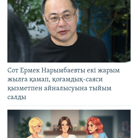
Сот Ермек Нарымбаевты екі жарым
жылға қамап, қоғамдық-саяси
қызметпен айналысуына тыйым
салды