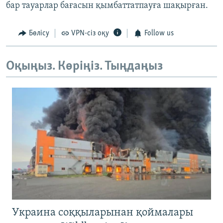
бар тауарлар бағасын қымбаттатпауға шақырған.
Бөлісу
VPN-сіз оқу
Follow us
Оқыңыз. Көріңіз. Тыңдаңыз
Украина соққыларынан қоймалары