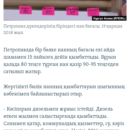
ЖАЗЫЛЫҢЫЗ
Петропавл дүкендерінің біріндегі нан бағасы. 19 қараша
Басқа тілдерде
2018 жыл.
Петропавлда бір бөлке нанның бағасы екі айда
шамамен 15 пайызға дейін қымбаттады. Бұрын
қалада 80 теңге тұрған нан қазір 90-95 теңгеден
сатылып жатыр.
Жергілікті билік нанның қымбаттауын шығынның
көбеюімен байланыстырып отыр.
- Кәсіпорын дизельмен жұмыс істейді. Дизель
өткен жылмен салыстырғанда қымбаттады.
Сонымен қатар, коммуналдық қызметтер, су, кәріз