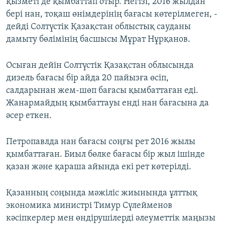
қызметі де қымбаттап отыр. Негізі, 2016 жылдан
бері нан, тоқаш өнімдерінің бағасы көтерілмеген, -
дейді Солтүстік Қазақстан облыстық сауданы
дамыту бөлімінің басшысы Мұрат Нұрқанов.
Осыған дейін Солтүстік Қазақстан облысында
дизель бағасы бір айда 20 пайызға өсіп,
салдарынан жем-шөп бағасы қымбаттаған еді.
Жанармайдың қымбаттауы енді нан бағасына да
әсер еткен.
Петропавлда нан бағасы соңғы рет 2016 жылы
қымбаттаған. Биыл бөлке бағасы бір жыл ішінде
қазан және қараша айында екі рет көтерілді.
Қазанның соңында мәжіліс жиынында ұлттық
экономика министрі Тимур Сүлейменов
кәсіпкерлер мен өндірушілерді әлеуметтік маңызы