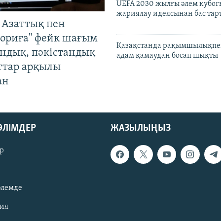
UEFA 2030 жылғы әлем кубог
жариялау идеясынан бас та
 Азаттық пен
ориға" фейк шағым
Қазақстанда рақымшылықпен
андық, пәкістандық
адам қамаудан босап шықты
ттар арқылы
ан
БӨЛІМДЕР
ЖАЗЫЛЫҢЫЗ
р
әлемде
зия