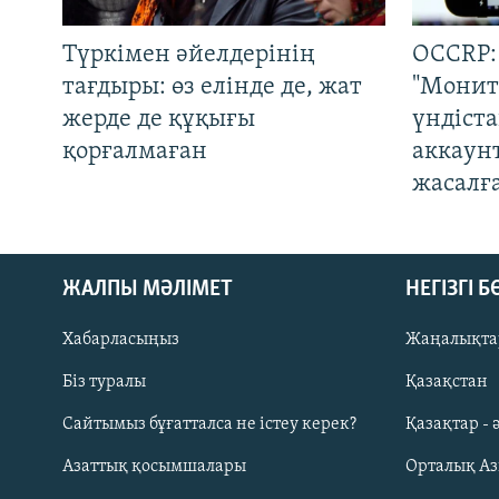
Түркімен әйелдерінің
OCCRP:
тағдыры: өз елінде де, жат
"Монит
жерде де құқығы
үндіст
қорғалмаған
аккаун
жасалғ
ЖАЛПЫ МӘЛІМЕТ
НЕГІЗГІ 
Хабарласыңыз
Жаңалықта
Біз туралы
Қазақстан
Русский
Сайтымыз бұғатталса не істеу керек?
Қазақтар - 
Азаттық қосымшалары
Орталық А
ЖАЗЫЛЫҢЫЗ