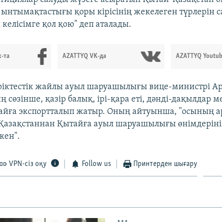
ынтымақтастығы қоры кірісінің жекелеген түрлерін с
 келісімге қол қою" деп аталады.
-та
AZATTYQ VK-да
AZATTYQ Youtub
ріктестік жайлы ауыл шаруашылығы вице-министрі А
ң сөзінше, қазір балық, ірі-қара еті, дәнді-дақылдар м
айға экспортталып жатыр. Оның айтуынша, "осының 
 Қазақстаннан Қытайға ауыл шаруашылығы өнімдеріні
кен".
VPN-сіз оқу
Follow us
Принтерден шығару