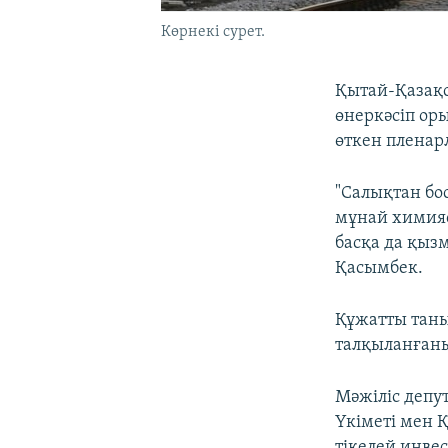
Көрнекі сурет.
Қытай-Қазақс
өнеркәсіп ор
өткен пленар
"Салықтан бо
мұнай химия
басқа да қыз
Қасымбек.
Құжатты таны
талқыланға
Мәжіліс депу
Үкіметі мен 
тікелей инве