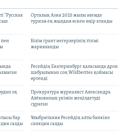
і "Русская
Орталық Азия 2025 жылы әлемде
асын
туризм ең жылдам өскен өңір атанды
 пен
Білім грант иегерлерінің тізімі
лы
жарияланды
нында
Ресейдің Екатеринбург қаласында дрон
талмаған
шабуылынан соң Wildberries қоймасы
өртенді
рудан оқ
Прокуратура журналист Александра
Алёхованың үкімін жеңілдетуді
сұраған
атысы бар
Ұлыбритания Ресейдің алты банкіне
кция салды
санкция салды