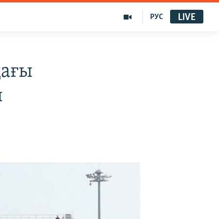
LIVE
РУС
дағы
ы