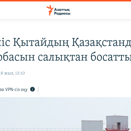
іс Қытайдың Қазақстан
обасын салықтан босатт
8 жыл, 13:10
VPN-сіз оқу