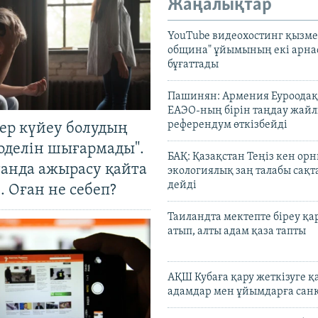
Жаңалықтар
YouTube видеохостинг қызмет
община" ұйымының екі арн
бұғаттады
Пашинян: Армения Еуроодақ
ЕАЭО-ның бірін таңдау жай
референдум өткізбейді
тер күйеу болудың
оделін шығармады".
БАҚ: Қазақстан Теңіз кен ор
танда ажырасу қайта
экологиялық заң талабы сақ
дейді
. Оған не себеп?
Таиландта мектепте біреу қа
атып, алты адам қаза тапты
АҚШ Кубаға қару жеткізуге қ
адамдар мен ұйымдарға сан