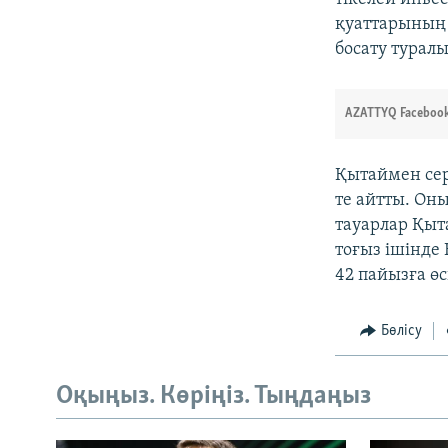
қуаттарының 
босату туралы
AZATTYQ Facebook
Қытаймен се
те айтты. Оны
тауарлар Қыт
тоғыз ішінде
42 пайызға өс
Бөлісу
Оқыңыз. Көріңіз. Тыңдаңыз