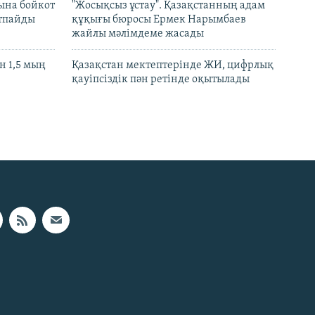
ына бойкот
"Жосықсыз ұстау". Қазақстанның адам
ртпайды
құқығы бюросы Ермек Нарымбаев
жайлы мәлімдеме жасады
 1,5 мың
Қазақстан мектептерінде ЖИ, цифрлық
қауіпсіздік пән ретінде оқытылады