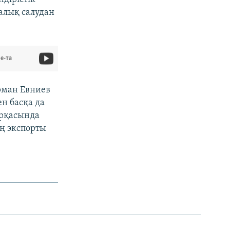
алық салудан
e-та
рман Евниев
ен басқа да
арқасында
ң экспорты