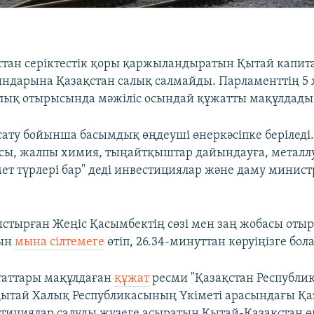
тан серіктестік қоры қаржыландыратын Қытай капит
ындарына Қазақстан салық салмайды. Парламенттің 5
лық отырысында мәжіліс осындай құжатты мақұлдады
сату бойынша басымдық өңдеуші өнеркәсіпке беріледі
сы, жалпы химия, тыңайтқыштар дайындауға, металл
мет түрлері бар" деді инвестициялар және даму минист
стырған Жеңіс Қасымбектің сөзі мен заң жобасы отыр
нын
мына сілтемеге
өтіп, 26.34-минуттан көруіңізге бол
таттары мақұлдаған
құжат
ресми "Қазақстан Республ
Қытай Халық Республикасының Үкіметі арасындағы Қа
стициялар салуды жүзеге асыратын Қытай-Қазақстан өн