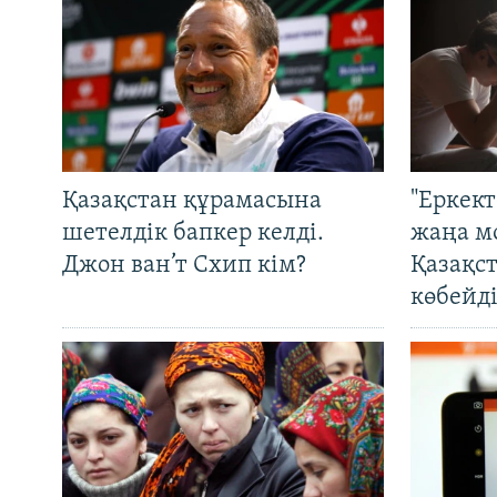
Қазақстан құрамасына
"Еркек
шетелдік бапкер келді.
жаңа м
Джон ван’т Схип кім?
Қазақс
көбейді