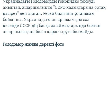
Украинадағы Голодоморды геноцидке теңеуді
айыптап, ашаршылықты "ССРО халықтарына ортақ
қасірет" деп атаған. Ресей билігінің ұстанымы
бойынша, Украинадағы ашаршылықты сол
кезеңде СССР-дің басқа да аймақтарында болған
ашаршылықтан бөліп қарастыруға болмайды.
Голодомор жайлы деректі фото