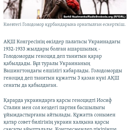
ЖАЗЫЛЫҢЫЗ
Киевтегі Голодомор құрбандарына орнатылған ескерткіш.
Басқа тілдерде
АҚШ Конгресінің өкілдер палатасы Украинадағы
1932-1933 жылдары болған ашаршылық -
Голодоморды геноцид деп танитын қарар
қабылдады. Бұл туралы Украинаның
Вашингтондағы елшілігі хабарлады. Голодоморды
геноцид деп танитын құжатты 3 қазан күні АҚШ
сенаты да қабылдаған.
Қарарда украиндарға қарсы геноцидті Иосиф
Сталин мен сол кездегі партия басшылығы
ұйымдастырғаны айтылады. Құжатта сонымен
қатар совет билігінің украин халқына қарсы
саясаты айыпталады. Конгресмендер пікірінше,