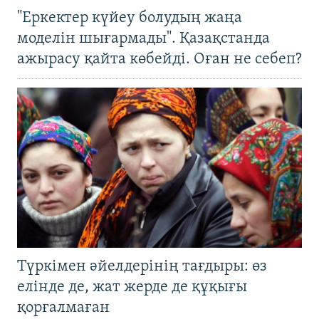
"Еркектер күйеу болудың жаңа
моделін шығармады". Қазақстанда
ажырасу қайта көбейді. Оған не себеп?
Түркімен әйелдерінің тағдыры: өз
елінде де, жат жерде де құқығы
қорғалмаған