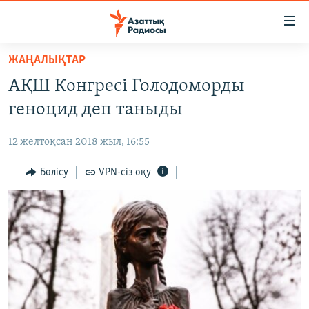
Accessibility
links
Skip
ЖАҢАЛЫҚТАР
to
ЖАҢАЛЫҚТАР
АҚШ Конгресі Голодоморды
main
САЯСАТ
content
геноцид деп таныды
AZATTYQTV
Skip
to
12 желтоқсан 2018 жыл, 16:55
ҚАҢТАР ОҚИҒАСЫ
main
АДАМ ҚҰҚЫҚТАРЫ
Бөлісу
VPN-сіз оқу
Navigation
Skip
ӘЛЕУМЕТ
to
ӘЛЕМ
Search
АРНАЙЫ ЖОБАЛАР
Русский