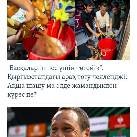
"Басқалар ішпес үшін төгейік".
Қырғызстандағы арақ төгу челленджі:
Ақша шашу ма әлде жамандықпен
күрес пе?