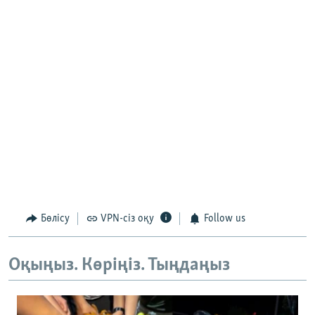
Бөлісу
VPN-сіз оқу
Follow us
Оқыңыз. Көріңіз. Тыңдаңыз