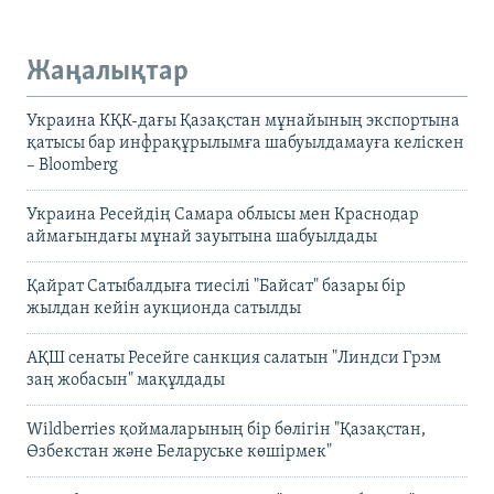
Жаңалықтар
Украина КҚК-дағы Қазақстан мұнайының экспортына
қатысы бар инфрақұрылымға шабуылдамауға келіскен
– Bloomberg
Украина Ресейдің Самара облысы мен Краснодар
аймағындағы мұнай зауытына шабуылдады
Қайрат Сатыбалдыға тиесілі "Байсат" базары бір
жылдан кейін аукционда сатылды
АҚШ сенаты Ресейге санкция салатын "Линдси Грэм
заң жобасын" мақұлдады
Wildberries қоймаларының бір бөлігін "Қазақстан,
Өзбекстан және Беларуське көшірмек"