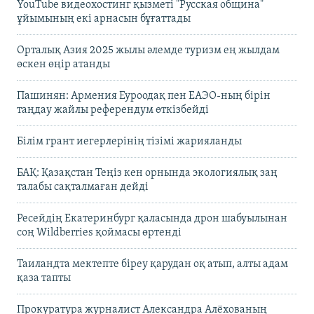
YouTube видеохостинг қызметі "Русская община"
ұйымының екі арнасын бұғаттады
Орталық Азия 2025 жылы әлемде туризм ең жылдам
өскен өңір атанды
Пашинян: Армения Еуроодақ пен ЕАЭО-ның бірін
таңдау жайлы референдум өткізбейді
Білім грант иегерлерінің тізімі жарияланды
БАҚ: Қазақстан Теңіз кен орнында экологиялық заң
талабы сақталмаған дейді
Ресейдің Екатеринбург қаласында дрон шабуылынан
соң Wildberries қоймасы өртенді
Таиландта мектепте біреу қарудан оқ атып, алты адам
қаза тапты
Прокуратура журналист Александра Алёхованың