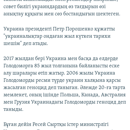
совет билігі украиндардың өз тағдырын өзі
анықтау құқығы мен сөз бостандығын шектеген.
Украина президенті Петр Порошенко құжатты
"украиналықтар ондаған жыл күткен тарихи
шешім" деп атады.
2017 жылдан бері Украина мен басқа да елдерде
Голодоморға 85 жыл толғанына байланысты еске
алу шаралары өтіп жатыр. 2006 жылы Украина
Голодоморды ресми түрде украин халқына қарсы
жасалған геноцид деп таныған. Әлемде 20-ға тарта
мемлекет, оның ішінде Польша, Канада, Австралия
мен Грузия Украинадағы Голодоморды геноцид деп
таныды.
Бұған дейін Ресей Сыртқы істер министрлігі