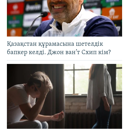
Қазақстан құрамасына шетелдік
бапкер келді. Джон ван’т Схип кім?