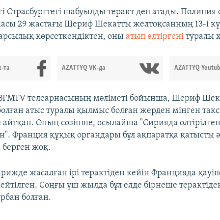
і Страсбургтегі шабуылды теракт деп атады. Полиция о
масы 29 жастағы Шериф Шекатты желтоқсанның 13-і кү
қарсылық көрсеткендіктен, оны
атып өлтіргені
туралы х
-та
AZATTYQ VK-да
AZATTYQ Youtub
BFMTV телеарнасының мәліметі бойынша, Шериф Шек
олған атыс туралы қылмыс болған жерден мінген так
е айтқан. Оның сөзінше, осылайша "Сирияда өлтірілге
ан". Франция құқық органдары бұл ақпаратқа қатысты 
берген жоқ.
рижде жасалған ірі терактіден кейін Францияда қауіп
йтілген. Соңғы үш жылда бұл елде бірнеше терактіде
рбан болған.