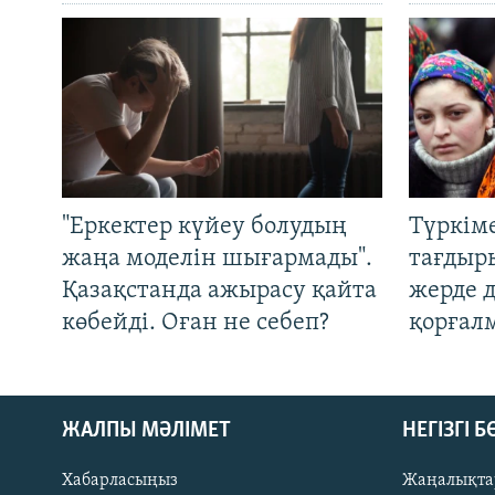
"Еркектер күйеу болудың
Түркім
жаңа моделін шығармады".
тағдыры
Қазақстанда ажырасу қайта
жерде 
көбейді. Оған не себеп?
қорғал
ЖАЛПЫ МӘЛІМЕТ
НЕГІЗГІ 
Хабарласыңыз
Жаңалықта