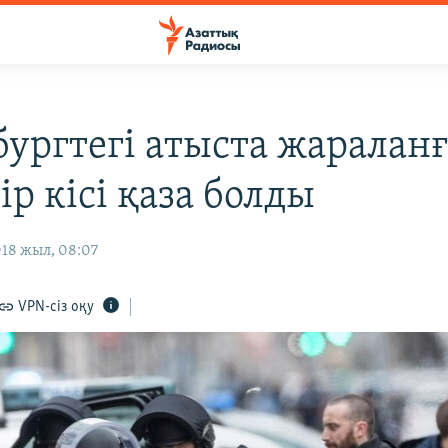
бургтегі атыста жаралан
ір кісі қаза болды
018 жыл, 08:07
VPN-сіз оқу