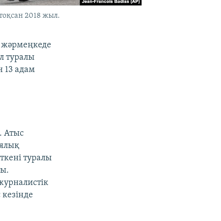
тоқсан 2018 жыл.
н жәрмеңкеде
л туралы
н 13 адам
. Атыс
иялық
ткені туралы
ы.
 журналистік
 кезінде