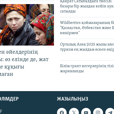
Қайрат Сатыбалдыға тиесілі "
базары бір жылдан кейін ау
сатылды
Wildberries қоймаларының бі
"Қазақстан, Өзбекстан және 
көшірмек"
Орталық Азия 2025 жылы әл
туризм ең жылдам өскен өңі
ен әйелдерінің
: өз елінде де, жат
де құқығы
Білім грант иегерлерінің тізі
жарияланды
маған
БӨЛІМДЕР
ЖАЗЫЛЫҢЫЗ
р