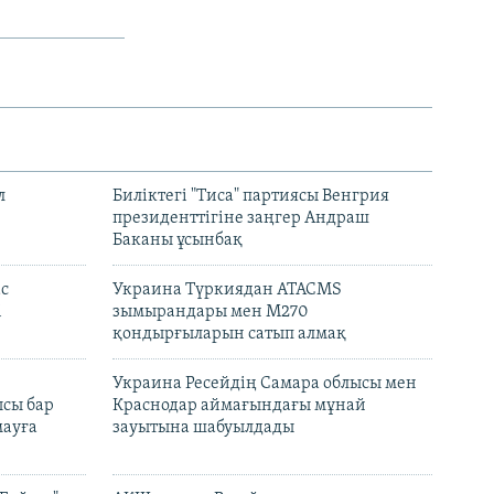
л
Биліктегі "Тиса" партиясы Венгрия
президенттігіне заңгер Андраш
Баканы ұсынбақ
с
Украина Түркиядан ATACMS
і
зымырандары мен M270
қондырғыларын сатып алмақ
н
Украина Ресейдің Самара облысы мен
сы бар
Краснодар аймағындағы мұнай
ауға
зауытына шабуылдады