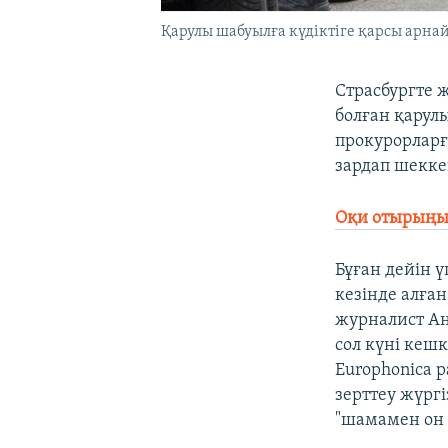
Қарулы шабуылға күдіктіге қарсы арнай
Страсбургте 
болған қарул
прокурорларға
зардап шекке
Оқи отырыңыз
Бұған дейін 
кезінде алға
журналист Ан
сол күні кеш
Europhonica 
зерттеу жүрг
"шамамен он 