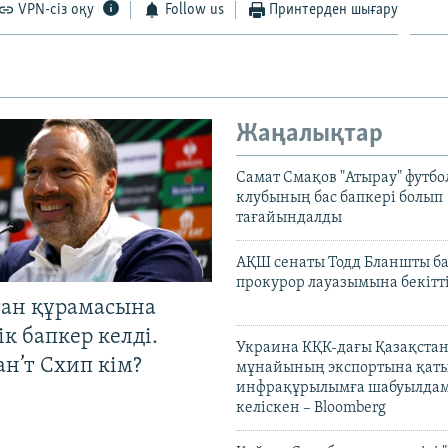
VPN-сіз оқу
Follow us
Принтерден шығару
Жаңалықтар
Самат Смақов "Атырау" футбо
клубының бас бапкері болып
тағайындалды
АҚШ сенаты Тодд Бланшты ба
прокурор лауазымына бекітт
тан құрамасына
к бапкер келді.
Украина КҚК-дағы Қазақста
н’т Схип кім?
мұнайының экспортына қаты
инфрақұрылымға шабуылдам
келіскен – Bloomberg