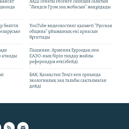
Байсат"
АҚШ сенаты Ресейге санкция салатын
кционда
"Линдси Грэм заң жобасын" мақұлдады
р бөлігін
YouTube видеохостинг қызметі "Русская
Беларуське
община" ұйымының екі арнасын
бұғаттады
емде
Пашинян: Армения Еуроодақ пен
р атанды
ЕАЭО-ның бірін таңдау жайлы
референдум өткізбейді
мі
БАҚ: Қазақстан Теңіз кен орнында
экологиялық заң талабы сақталмаған
дейді