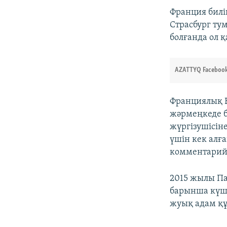
Франция биліг
Страсбург ту
болғанда ол 
AZATTYQ Facebook
Франциялық 
жәрмеңкеде б
жүргізушісін
үшін кек алғ
комментарий 
2015 жылы Па
барынша күше
жуық адам құ