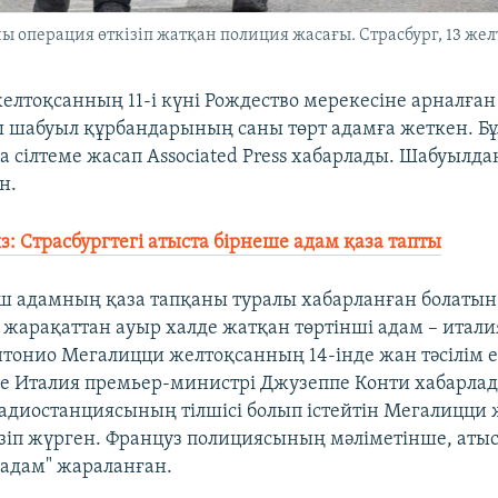
ы операция өткізіп жатқан полиция жасағы. Страсбург, 13 жел
желтоқсанның 11-і күні Рождество мерекесіне арналға
ы шабуыл құрбандарының саны төрт адамға жеткен. Бұ
 сілтеме жасап Associated Press хабарлады. Шабуылда
н.
: Страсбургтегі атыста бірнеше адам қаза тапты
үш адамның қаза тапқаны туралы хабарланған болатын
н жарақаттан ауыр халде жатқан төртінші адам – итал
тонио Мегалицци желтоқсанның 14-інде жан тәсілім е
ке Италия премьер-министрі Джузеппе Конти хабарлад
радиостанциясының тілшісі болып істейтін Мегалицци
ізіп жүрген. Француз полициясының мәліметінше, атыс
адам" жараланған.