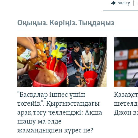
Бөлісу
Оқыңыз. Көріңіз. Тыңдаңыз
"Басқалар ішпес үшін
Қазақс
төгейік". Қырғызстандағы
шетелді
арақ төгу челленджі: Ақша
Джон ва
шашу ма әлде
жамандықпен күрес пе?