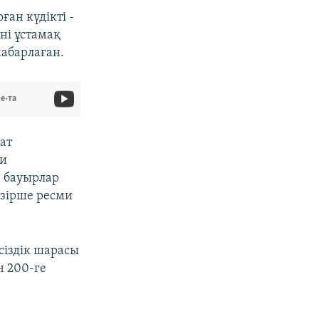
ған күдікті -
ні ұстамақ
абарлаған.
e-та
ат
си
н бауырлар
әзірше ресми
сіздік шарасы
н 200-ге