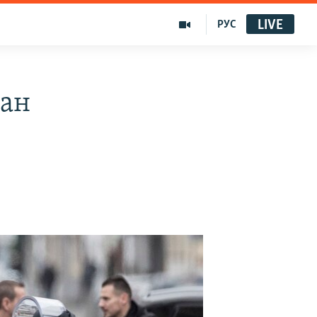
LIVE
РУС
ған