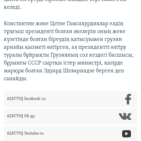
келеді.
Константин және Цотне Гамсахурдиялар елдің
тұңғыш президенті болған әкелерін оның жеке
күзетінде болған біреудің қатысуымен грузин
арнайы қызметі өлтірген, ал президентті өлтіру
туралы бұйрықты Грузияның сол кездегі басшысы,
бұрынғы СССР сыртқы істер министрі, қазірде
марқұм болған Эдуард Шеварнадзе берген деп
санайды.
AZATTYQ Facebook-та
AZATTYQ VK-да
AZATTYQ Youtube-та