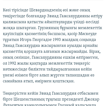
Көзі тірісінде Шеварднадзенің өзі және оның
төңірегінде болғандар Звиад Гамсахурдияны өлтіру
қылмысына қатысты айыптауларды үзілді-кесілді
жоққа шығарған. Грузияның бұрынғы мемлекеттік
қауіпсіздік қызметінің басшысы, қазір Мәскеуде
тұратын Игорь Гиоргадзе 1993 жылдың соңында
Звиад Гамсахурдиа жасырынған ауылды арнайы
қызметтің қоршауға алғанын жасырмайды. Бірақ,
оның сөзінше, Гамсахурдияны ешкім өлтірмеген,
ол 1992 жылы қаңтарда мемлекеттік төңкеріс
нәтижесінде биліктен тайдырылғаннан кейін
үнемі өзімен бірге алып жүрген тапаншадан өз
самайына атып, өмірмен қоштасқан.
Төңкерістен кейін Звиад Гамсахурдия отбасымен
бірге Шешенстанның тұңғыш президенті Джохар
Дудаевтың қамқорлығымен Грозный қаласында