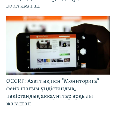
қорғалмаған
OCCRP: Азаттық пен "Мониториға"
фейк шағым үндістандық,
пәкістандық аккаунттар арқылы
жасалған