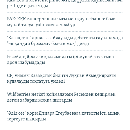
Қазақстан мектептерінде ЖИ, цифрлық қауіпсіздік пән
ретінде оқытылады
БАҚ: КҚК танкер тапшылығы мен қауіпсіздікке бола
мұнай тиеуді үзіп-созуға мәжбүр
"Қазақстан" арнасы сайлауалды дебаттағы сауалнамада
"ешқандай бұрмалау болған жоқ" дейді
Ресейдің Ярослав қаласындағы ірі мұнай зауытына
дрон шабуылдады
CPJ ұйымы Қазақстан билігін Лұқпан Ахмедияровты
қудалауды тоқтатуға үндеді
Wildberries негізгі қоймаларын Ресейден көшірмек
деген хабарды жоққа шығарды
"Әділ сөз" қоры Динара Егеубаеваға қатысты істі ашық
тергеуге шақырды