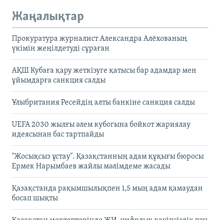
Жаңалықтар
Прокуратура журналист Александра Алёхованың
үкімін жеңілдетуді сұраған
АҚШ Кубаға қару жеткізуге қатысы бар адамдар мен
ұйымдарға санкция салды
Ұлыбритания Ресейдің алты банкіне санкция салды
UEFA 2030 жылғы әлем кубогына бойкот жариялау
идеясынан бас тартпайды
"Жосықсыз ұстау". Қазақстанның адам құқығы бюросы
Ермек Нарымбаев жайлы мәлімдеме жасады
Қазақстанда рақымшылықпен 1,5 мың адам қамаудан
босап шықты