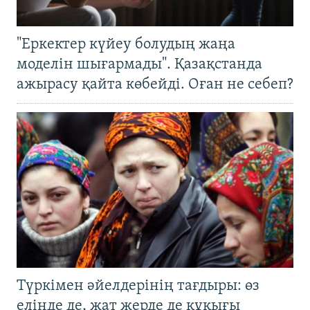
"Еркектер күйеу болудың жаңа
моделін шығармады". Қазақстанда
ажырасу қайта көбейді. Оған не себеп?
Түркімен әйелдерінің тағдыры: өз
елінде де, жат жерде де құқығы