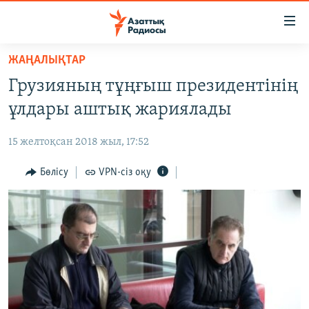
Accessibility
links
Skip
ЖАҢАЛЫҚТАР
to
ЖАҢАЛЫҚТАР
Грузияның тұңғыш президентінің
main
САЯСАТ
content
ұлдары аштық жариялады
AZATTYQTV
Skip
to
15 желтоқсан 2018 жыл, 17:52
ҚАҢТАР ОҚИҒАСЫ
main
АДАМ ҚҰҚЫҚТАРЫ
Бөлісу
VPN-сіз оқу
Navigation
Skip
ӘЛЕУМЕТ
to
ӘЛЕМ
Search
АРНАЙЫ ЖОБАЛАР
Русский