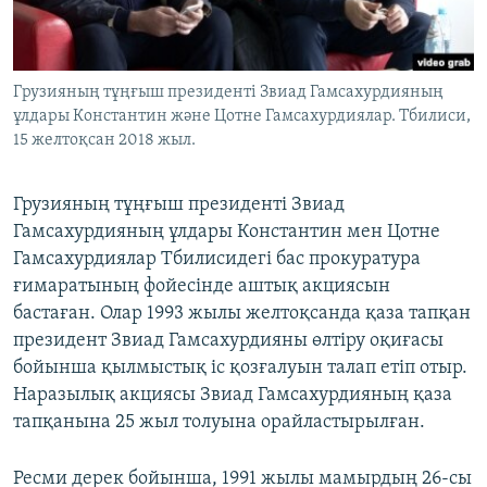
ЖАЗЫЛЫҢЫЗ
Грузияның тұңғыш президенті Звиад Гамсахурдияның
ұлдары Константин және Цотне Гамсахурдиялар. Тбилиси,
Басқа тілдерде
15 желтоқсан 2018 жыл.
Грузияның тұңғыш президенті Звиад
Гамсахурдияның ұлдары Константин мен Цотне
Гамсахурдиялар Тбилисидегі бас прокуратура
ғимаратының фойесінде аштық акциясын
бастаған. Олар 1993 жылы желтоқсанда қаза тапқан
президент Звиад Гамсахурдияны өлтіру оқиғасы
бойынша қылмыстық іс қозғалуын талап етіп отыр.
Наразылық акциясы Звиад Гамсахурдияның қаза
тапқанына 25 жыл толуына орайластырылған.
Ресми дерек бойынша, 1991 жылы мамырдың 26-сы