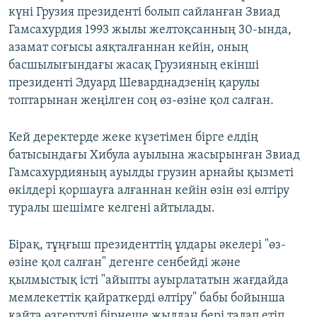
күні Грузия президенті болып сайланған Звиад
Гамсахурдия 1993 жылы желтоқсанның 30-ында,
азамат соғысы аяқталғаннан кейін, оның
басшылығындағы жасақ Грузияның екінші
президенті Эдуард Шеварднадзенің қарулы
топтарынан жеңілген соң өз-өзіне қол салған.
Кей деректерде жеке күзетімен бірге елдің
батысындағы Хибула ауылына жасырынған Звиад
Гамсахурдияның ауылды грузин арнайы қызметі
өкілдері қоршауға алғаннан кейін өзін өзі өлтіру
туралы шешімге келгені айтылады.
Бірақ, тұңғыш президенттің ұлдары әкелері "өз-
өзіне қол салған" дегенге сенбейді және
қылмыстық істі "айыпты ауырлататын жағдайда
мемлекеттік қайраткерді өлтіру" бабы бойынша
қайта өзгертуді бірнеше жылдан бері талап етіп