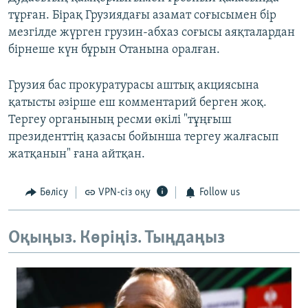
тұрған. Бірақ Грузиядағы азамат соғысымен бір
мезгілде жүрген грузин-абхаз соғысы аяқталардан
бірнеше күн бұрын Отанына оралған.
Грузия бас прокуратурасы аштық акциясына
қатысты әзірше еш комментарий берген жоқ.
Тергеу органының ресми өкілі "тұңғыш
президенттің қазасы бойынша тергеу жалғасып
жатқанын" ғана айтқан.
Бөлісу
VPN-сіз оқу
Follow us
Оқыңыз. Көріңіз. Тыңдаңыз