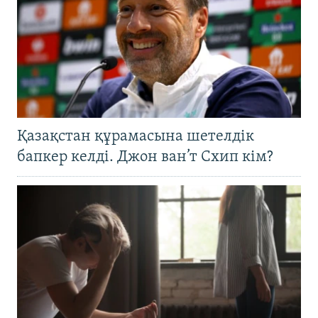
Қазақстан құрамасына шетелдік
бапкер келді. Джон ван’т Схип кім?