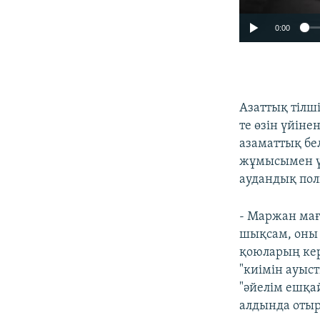
0:00
Азаттық тілш
те өзін үйін
азаматтық бе
жұмысымен үй
аудандық пол
- Маржан маға
шықсам, оны а
қоюларың кер
"киімін ауыс
"әйелім ешқай
алдында отыр,