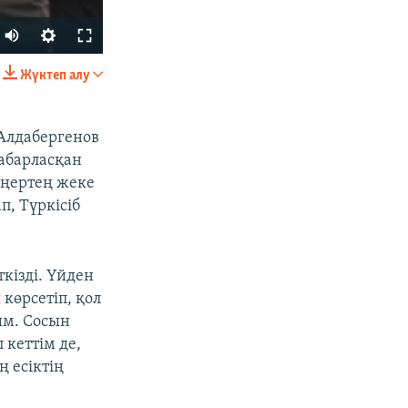
Жүктеп алу
БӨЛІСІҢІЗ
 Алдабергенов
абарласқан
аңертең жеке
, Түркісіб
px
width
кізді. Үйден
көрсетіп, қол
ым. Сосын
 кеттім де,
ң есіктің