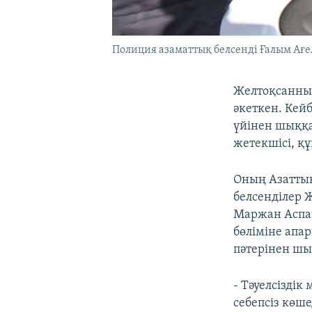
Полиция азаматтық белсенді Ғалым Ағеле
Желтоқсанның
әкеткен. Кей
үйінен шыққа
жетекшісі, қ
Оның Азаттық
белсенділер 
Маржан Аспан
бөліміне апа
пәтерінен шы
- Тәуелсізді
себепсіз көш