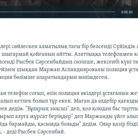
0:05:10
EMBED
ілері сөйлескен алматылық тағы бір белсенді Сүйіндік
ен шығармай қойғанын айтты. Азаттыққа телефонмен х
лсенді Рысбек Сәрсенбайдың сөзінше, жексенбі күні т
інен шыққан Маржан Аспандиярованы полиция ұстап
иция бөліміне апаратындарын мәлімдеген.
н телефон соғып, өзін полиция өкілдері ұстағанын жет
лып кетпек болып тұр екен. Маған да әлдебір қағазды 
ек дедім. "Бұларың заңсыз" деп, қол қоюдан бас тартт
тырып алуға мұрсат беріңдер" деп Маржанды үйге алып
да бармайды, қасымда болады" дедім. Олар қазір бізді
 - деді Рысбек Сәрсенбай.