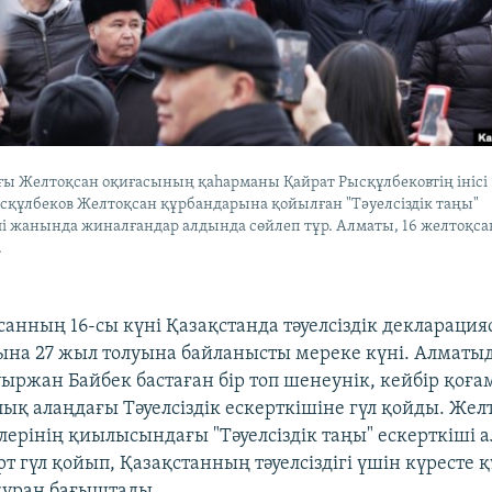
ғы Желтоқсан оқиғасының қаһарманы Қайрат Рысқұлбековтің інісі
сқұлбеков Желтоқсан құрбандарына қойылған "Тәуелсіздік таңы"
ші жанында жиналғандар алдында сөйлеп тұр. Алматы, 16 желтоқса
.
қсанның 16-сы күні Қазақстанда тәуелсіздік декларац
на 27 жыл толуына байланысты мереке күні. Алматыд
ауыржан Байбек бастаған бір топ шенеунік, кейбір қо
лық алаңдағы Тәуелсіздік ескерткішіне гүл қойды. Же
лерінің қиылысындағы "Тәуелсіздік таңы" ескерткіші 
 гүл қойып, Қазақстанның тәуелсіздігі үшін күресте 
құран бағыштады.