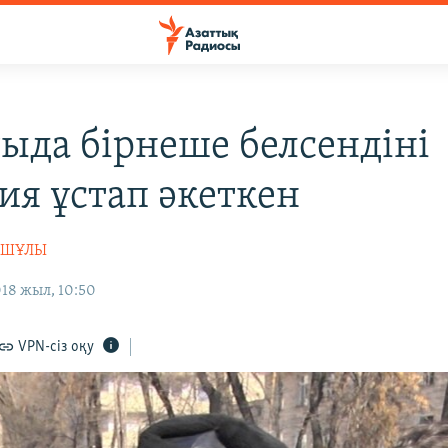
ыда бірнеше белсендіні
ия ұстап әкеткен
АШҰЛЫ
18 жыл, 10:50
VPN-сіз оқу