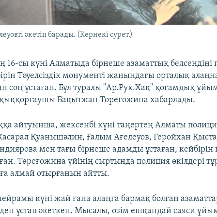
уовті әкетіп барады. (Көрнекі сурет.)
 16-сы күні Алматыда бірнеше азаматтық белсендіні 
бірін Тәуелсіздік монументі жанындағы орталық алаңна
н соң ұстаған. Бұл туралы "Ар.Рух.Хақ" қоғамдық ұй
ұқыққорғаушы Бақытжан Төреғожина хабарлады.
қа айтуынша, жексенбі күні таңертең Алматы полиц
Жасарал Қуанышәлин, Ғалым Ағелеуов, Геройхан Қыста
диярова мен тағы бірнеше адамды ұстаған, кейбірін
рған. Төреғожина үйінің сыртында полиция өкілдері т
ға алмай отырғанын айтты.
к мейрамы күні жай ғана алаңға бармақ болған азаматт
еден ұстап әкеткен. Мысалы, өзім ешқандай саяси ұйы