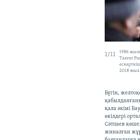
1986 жыл
1/11
Талғат Ры
ескерткі
2018 жыл
​Бүгін, желто
қабылданғаны
қала әкімі Б
өкілдері орта
Сәтпаев көше
жиналған жұрт
болғандарға 