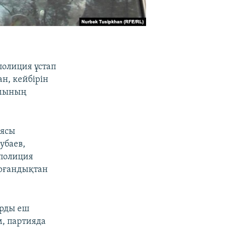
полиция ұстап
н, кейбірін
ымының
иясы
убаев,
 полиция
ұрғандықтан
арды еш
м, партияда