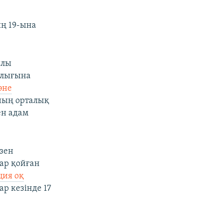
e
ң 19-ына
ылы
ылығына
әне
ның орталық
ен адам
зен
ар қойған
ция оқ
р кезінде 17