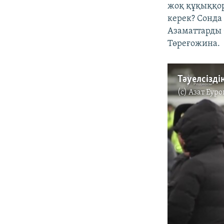
жоқ құқыққор
керек? Сонда 
Азаматтарды 
Төреғожина.
Тәуелсізді
(c)
Азат Еуро