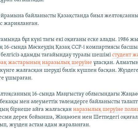
мейрамына байланысты Қазақстанда биыл желтоқсанны
с жарияланған.
ғамында бұл күні тағы екі оқиғаны еске алады. 1986 ж
 16-сында Мәскеудің Қазақ ССР-і компартиясы басш
 белгісіз адамды тағайындау туралы шешімі
студент ж
ақ жастарының наразылық шеруіне
ұласқан. Алматы
 күнге жалғасқан шеруді билік күшпен басқан. Жүздег
ге ұшыраған.
елтоқсанның 16-сында Маңғыстау облысындағы Жаңаө
бекақы мен әлеуметтік төлемдерге байланысты талапт
ың бірнеше айға жалғасқан
наразылық шеруіне поли
Ресми дерек бойынша, Жаңаөзен мен Шетпедегі оқиғала
уып, жүзден астам адам жараланған.