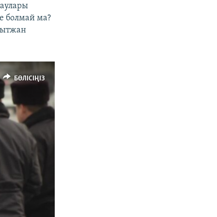
таулары
ге болмай ма?
қытжан
БӨЛІСІҢІЗ