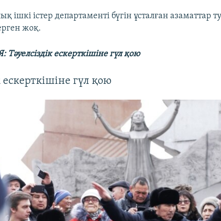
қ ішкі істер департаменті бүгін ұсталған азаматтар т
ерген жоқ.
 Тәуелсіздік ескерткішіне гүл қою
к ескерткішіне гүл қою