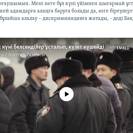
ғаушымын. Мені неге бұл күні үйімнен шығармай ұс
кей адамдарға алаңға баруға болады да, өзге біреулер
бұлайша алалау – дискриминацияға жатады, - деді Ба
к күні белсенділер ұсталып, күзет күшейді
EMBED
па / Азаттық Радиосы
No media source currently available