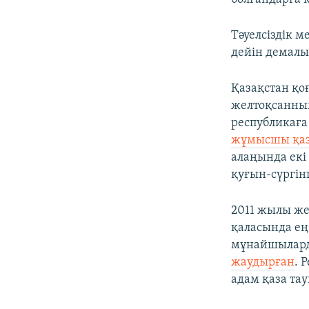
Тәуелсіздік 
дейін демалы
Қазақстан қо
желтоқсанның
республикаға
жұмысшы қаз
алаңында екі
қуғын-сүргін
2011 жылы ж
қаласында ең
мұнайшылард
жаудырған
. 
адам қаза та