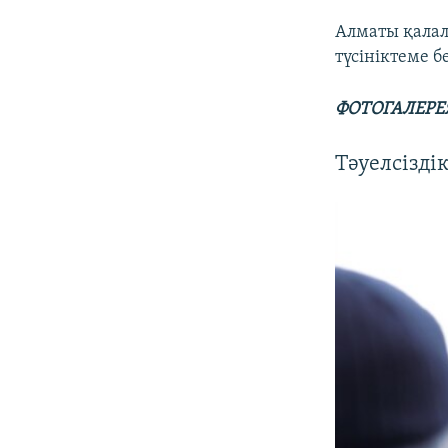
Алматы қалалы
түсініктеме б
ФОТОГАЛЕРЕЯ:
Тәуелсізді