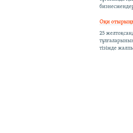
бизнесмендер
Оқи отырыңы
25 желтоқсан
тұлғаларының
тізімде жалп