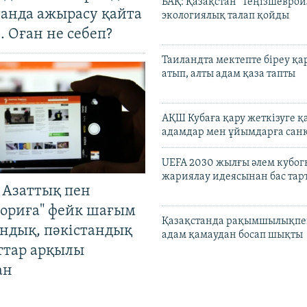
БАҚ: Қазақстан "Теңізшеврой
танда ажырасу қайта
экологиялық талап қойды
. Оған не себеп?
Таиландта мектепте біреу қа
атып, алты адам қаза тапты
АҚШ Кубаға қару жеткізуге қ
адамдар мен ұйымдарға сан
UEFA 2030 жылғы әлем кубог
жариялау идеясынан бас та
 Азаттық пен
ориға" фейк шағым
Қазақстанда рақымшылықпен
андық, пәкістандық
адам қамаудан босап шықты
ттар арқылы
ан