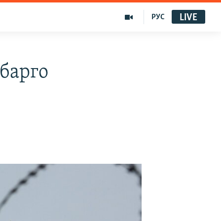
LIVE
РУС
барго