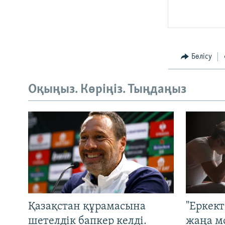
Бөлісу
Оқыңыз. Көріңіз. Тыңдаңыз
Қазақстан құрамасына
"Еркек
шетелдік бапкер келді.
жаңа м