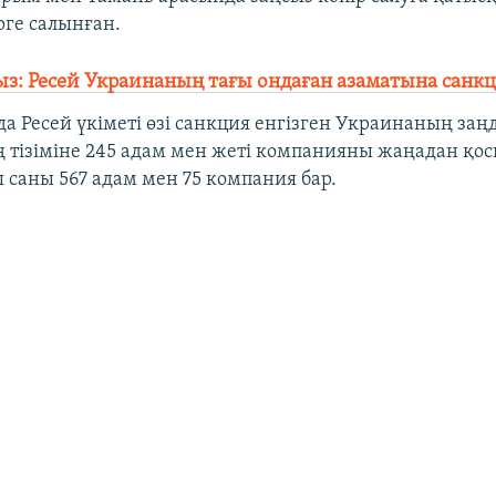
ге салынған.
з: Ресей Украинаның тағы ондаған азаматына санк
да Ресей үкіметі өзі санкция енгізген Украинаның за
 тізіміне 245 адам мен жеті компанияны жаңадан қосқ
ы саны 567 адам мен 75 компания бар.