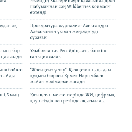
лға"
Ресейдің Екатеринбург қаласында дрон
шабуылынан соң Wildberries қоймасы
өртенді
рудан оқ
Прокуратура журналист Александра
Алёхованың үкімін жеңілдетуді
сұраған
атысы бар
Ұлыбритания Ресейдің алты банкіне
кция салды
санкция салды
ына бойкот
"Жосықсыз ұстау". Қазақстанның адам
ртпайды
құқығы бюросы Ермек Нарымбаев
жайлы мәлімдеме жасады
 1,5 мың
Қазақстан мектептерінде ЖИ, цифрлық
қауіпсіздік пән ретінде оқытылады