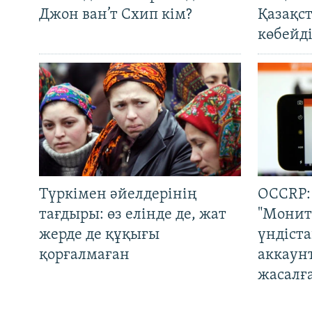
Джон ван’т Схип кім?
Қазақс
көбейді
Түркімен әйелдерінің
OCCRP:
тағдыры: өз елінде де, жат
"Монит
жерде де құқығы
үндіст
қорғалмаған
аккаун
жасалғ