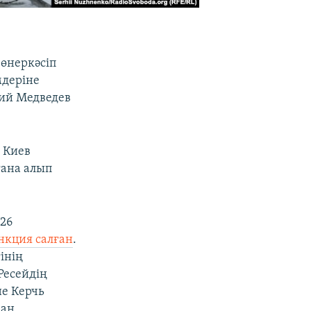
 өнеркәсіп
мдеріне
рий Медведев
ы Киев
ғана алып
 26
нкция салған
.
інің
Ресейдің
не Керчь
қан