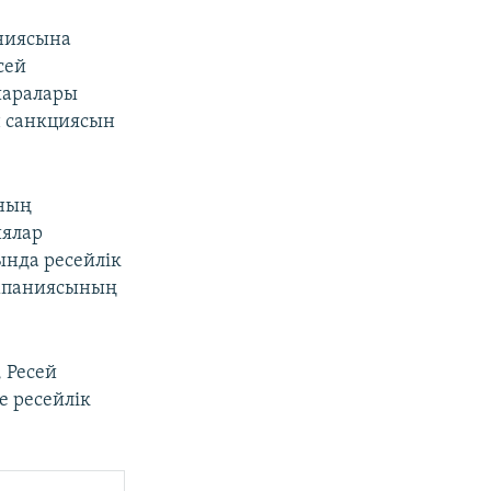
ниясына
сей
шаралары
н санкциясын
аның
иялар
сында ресейлік
омпаниясының
 Ресей
е ресейлік