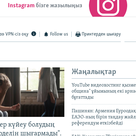
Instagram
бізге жазылыңыз
VPN-сіз оқу
Follow us
Принтерден шығару
Жаңалықтар
YouTube видеохостинг қызмет
община" ұйымының екі арн
бұғаттады
Пашинян: Армения Еуроодақ
ЕАЭО-ның бірін таңдау жай
референдум өткізбейді
тер күйеу болудың
оделін шығармады".