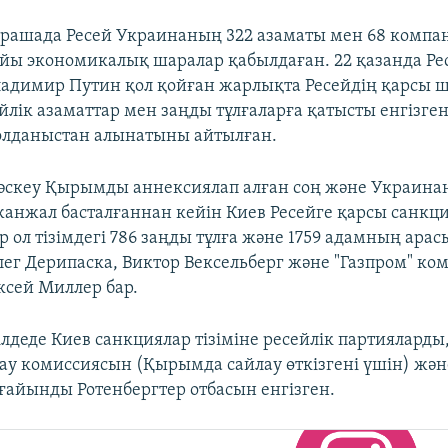
рашада Ресей Украинаның 322 азаматы мен 68 компа
йы экономикалық шаралар қабылдаған. 22 қазанда Ре
ладимир Путин қол қойған жарлықта Ресейдің қарсы 
йлік азаматтар мен заңды тұлғаларға қатысты енгізге
олданыстан алынатыны айтылған.
әскеу Қырымды аннексиялап алған соң және Украин
нжал басталғаннан кейін Киев Ресейге қарсы санкц
ір ол тізімдегі 786 заңды тұлға және 1759 адамның ара
лег Дерипаска, Виктор Вексельберг және "Газпром" к
сей Миллер бар.
лдеде Киев санкциялар тізіміне ресейлік партияларды,
ау комиссиясын (Қырымда сайлау өткізгені үшін) жән
ағайынды Ротенбергтер отбасын енгізген.