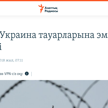
 Украина тауарларына эм
і
18 жыл, 07:11
VPN-сіз оқу