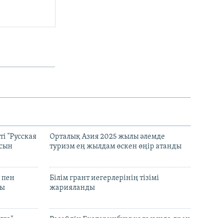
і "Русская
Орталық Азия 2025 жылы әлемде
асын
туризм ең жылдам өскен өңір атанды
 пен
Білім грант иегерлерінің тізімі
лы
жарияланды