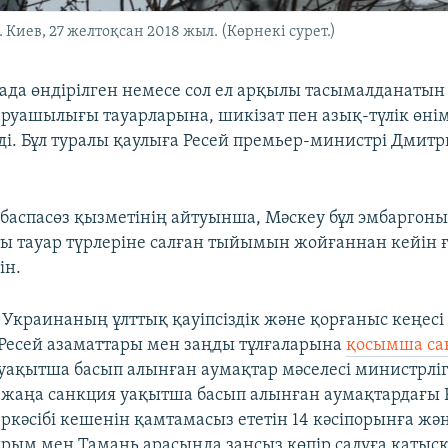
. Киев, 27 желтоқсан 2018 жыл. (Көрнекі сурет.)
ада өндірілген немесе сол ел арқылы тасымалданатын
руашылығы тауарларына, шикізат пен азық-түлік өні
зді. Бұл туралы қаулыға Ресей премьер-министрі Дмит
і баспасөз қызметінің айтуынша, Мәскеу бұл эмбаргон
ты тауар түрлеріне салған тыйымын жойғаннан кейін 
ін.
 Украинаның ұлттық қауіпсіздік және қорғаныс кеңесі
Ресей азаматтары мен заңды тұлғаларына
қосымша са
ақытша басып алынған аумақтар мәселесі министрліг
 жаңа санкция уақытша басып алынған аумақтардағы 
ркәсібі кешенін қамтамасыз ететін 14 кәсіпорынға жә
рым мен Тамань арасында заңсыз көпір салуға қатыс