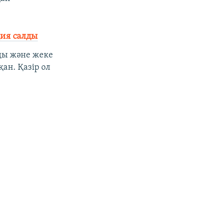
ция салды
ңды және жеке
ан. Қазір ол