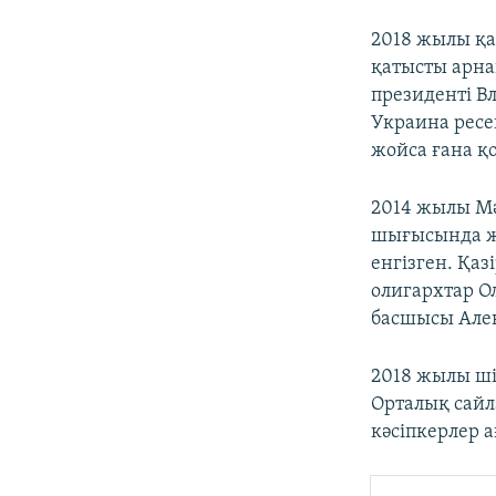
2018 жылы қа
қатысты арна
президенті В
Украина ресе
жойса ғана қ
2014 жылы М
шығысында жа
енгізген. Қаз
олигархтар О
басшысы Алек
2018 жылы ші
Орталық сайл
кәсіпкерлер 