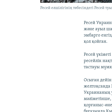
Ресей елшілігінің төбесіндегі Ресей туы
Ресей Украин
және ауыл ша
эмбарго енгі
қол қойған.
Ресей үкімет
ресейлік нақ
тастауы мүмк
Осыған дейін
желтоқсанда 
Украинаның у
мәліметінше,
қорғаныс-өне
бұғазында Қы