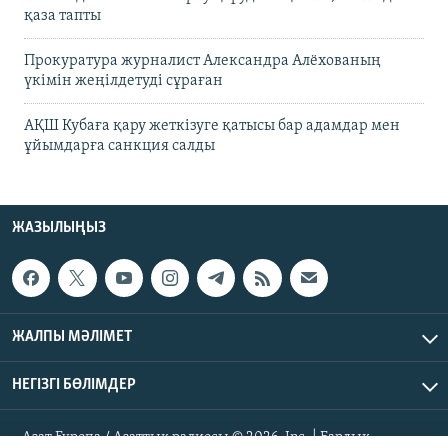
қаза тапты
Прокуратура журналист Александра Алёхованың
үкімін жеңілдетуді сұраған
АҚШ Кубаға қару жеткізуге қатысы бар адамдар мен
ұйымдарға санкция салды
ЖАЗЫЛЫҢЫЗ
ЖАЛПЫ МӘЛІМЕТ
НЕГІЗГІ БӨЛІМДЕР
Азат Еуропа / Азаттық радиосы © 2026, Inc. | Барлық