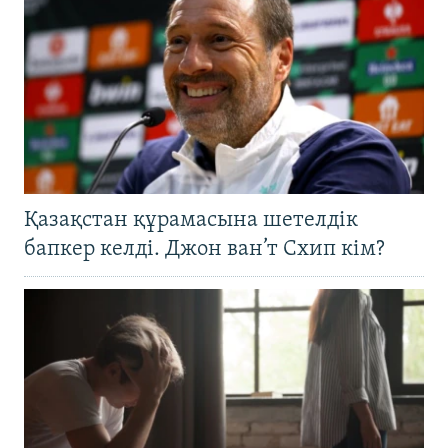
Қазақстан құрамасына шетелдік
бапкер келді. Джон ван’т Схип кім?