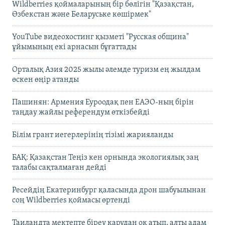
Wildberries қоймаларының бір бөлігін "Қазақстан,
Өзбекстан және Беларуське көшірмек"
YouTube видеохостинг қызметі "Русская община"
ұйымының екі арнасын бұғаттады
Орталық Азия 2025 жылы әлемде туризм ең жылдам
өскен өңір атанды
Пашинян: Армения Еуроодақ пен ЕАЭО-ның бірін
таңдау жайлы референдум өткізбейді
Білім грант иегерлерінің тізімі жарияланды
БАҚ: Қазақстан Теңіз кен орнында экологиялық заң
талабы сақталмаған дейді
Ресейдің Екатеринбург қаласында дрон шабуылынан
соң Wildberries қоймасы өртенді
Таиландта мектепте біреу қарудан оқ атып, алты адам