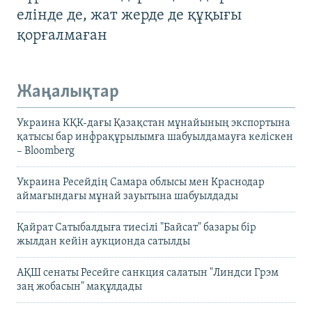
елінде де, жат жерде де құқығы
қорғалмаған
Жаңалықтар
Украина КҚК-дағы Қазақстан мұнайының экспортына
қатысы бар инфрақұрылымға шабуылдамауға келіскен
– Bloomberg
Украина Ресейдің Самара облысы мен Краснодар
аймағындағы мұнай зауытына шабуылдады
Қайрат Сатыбалдыға тиесілі "Байсат" базары бір
жылдан кейін аукционда сатылды
АҚШ сенаты Ресейге санкция салатын "Линдси Грэм
заң жобасын" мақұлдады