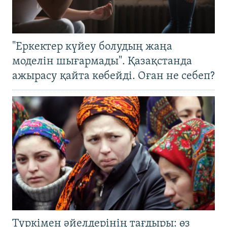
"Еркектер күйеу болудың жаңа
моделін шығармады". Қазақстанда
ажырасу қайта көбейді. Оған не себеп?
Түркімен әйелдерінің тағдыры: өз