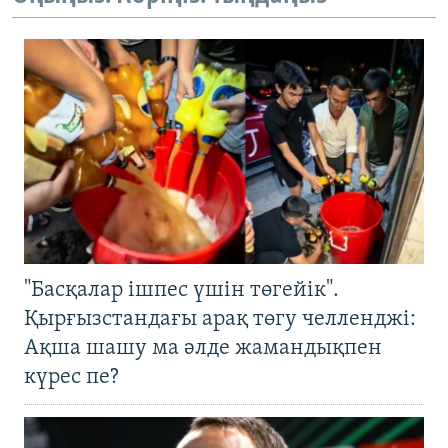
"Басқалар ішпес үшін төгейік".
Қырғызстандағы арақ төгу челленджі:
Ақша шашу ма әлде жамандықпен
күрес пе?