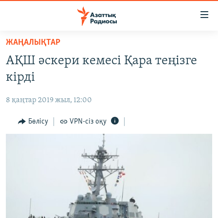
Accessibility
links
Skip
ЖАҢАЛЫҚТАР
to
ЖАҢАЛЫҚТАР
АҚШ әскери кемесі Қара теңізге
main
САЯСАТ
content
кірді
AZATTYQTV
Skip
to
8 қаңтар 2019 жыл, 12:00
ҚАҢТАР ОҚИҒАСЫ
main
АДАМ ҚҰҚЫҚТАРЫ
Бөлісу
VPN-сіз оқу
Navigation
Skip
ӘЛЕУМЕТ
to
ӘЛЕМ
Search
АРНАЙЫ ЖОБАЛАР
Русский