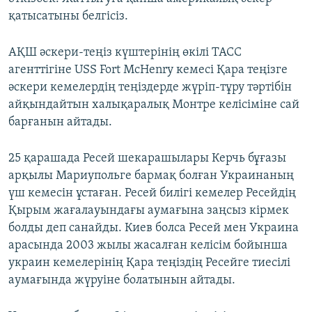
қатысатыны белгісіз.
АҚШ әскери-теңіз күштерінің өкілі ТАСС
агенттігіне USS Fort McHenry кемесі Қара теңізге
әскери кемелердің теңіздерде жүріп-тұру тәртібін
айқындайтын халықаралық Монтре келісіміне сай
барғанын айтады.
25 қарашада Ресей шекарашылары Керчь бұғазы
арқылы Мариупольге бармақ болған Украинаның
үш кемесін ұстаған. Ресей билігі кемелер Ресейдің
Қырым жағалауындағы аумағына заңсыз кірмек
болды деп санайды. Киев болса Ресей мен Украина
арасында 2003 жылы жасалған келісім бойынша
украин кемелерінің Қара теңіздің Ресейге тиесілі
аумағында жүруіне болатынын айтады.