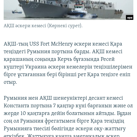
ЖАЗЫЛЫҢЫЗ
АҚШ әскери кемесі (Көрнекі сурет).
Басқа тілдерде
АҚШ-тың USS Fort McHenry әскери кемесі Қара
теңіздегі Румыния портына барды. АҚШ кемесі
қарашаның соңында Керчь бұғазында Ресей
күштері Украина әскери кемелерін теңізшілерімен
бірге ұстағаннан бері бірінші рет Қара теңізге еніп
отыр.
Румыния мен АҚШ шенеуніктері десант кемесі
Константа портына 7 қаңтар күні барғанын және ол
жерде 10 қаңтарға дейін болатынын айтады. Бұдан
соң ол Румыния фрегатымен бірге Қара теңіздің
Румынияға тиесілі бөлігінде әскери оқу-жаттығу
өткізбек. Жаттығуға қанша америкалық әскер