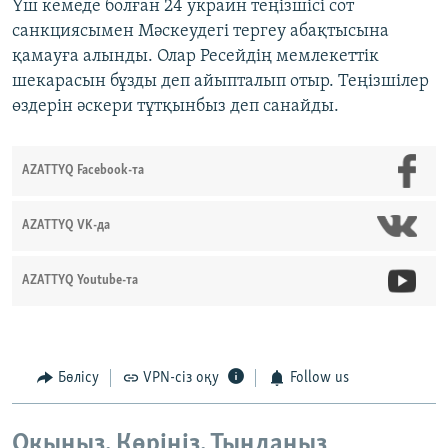
Үш кемеде болған 24 украин теңізшісі сот
санкциясымен Мәскеудегі тергеу абақтысына
қамауға алынды. Олар Ресейдің мемлекеттік
шекарасын бұзды деп айыпталып отыр. Теңізшілер
өздерін әскери тұтқынбыз деп санайды.
AZATTYQ Facebook-та
AZATTYQ VK-да
AZATTYQ Youtube-та
Бөлісу
VPN-сіз оқу
Follow us
Оқыңыз. Көріңіз. Тыңдаңыз