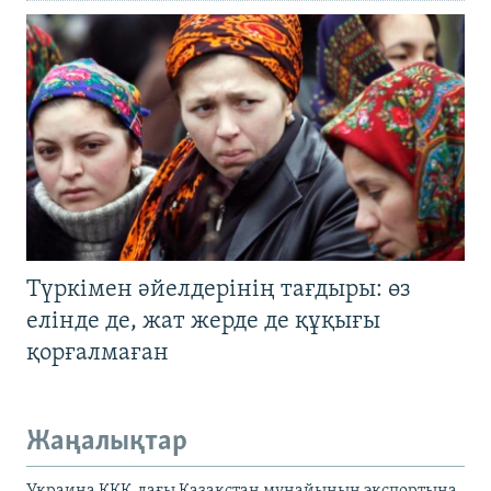
Түркімен әйелдерінің тағдыры: өз
елінде де, жат жерде де құқығы
қорғалмаған
Жаңалықтар
Украина КҚК-дағы Қазақстан мұнайының экспортына