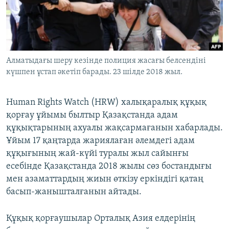
ЖАЗЫЛЫҢЫЗ
Басқа тілдерде
Алматыдағы шеру кезінде полиция жасағы белсендіні
күшпен ұстап әкетіп барады. 23 шілде 2018 жыл.
Human Rights Watch (HRW) халықаралық құқық
қорғау ұйымы былтыр Қазақстанда адам
құқықтарының ахуалы жақсармағанын хабарлады.
Ұйым 17 қаңтарда жариялаған әлемдегі адам
құқығының жай-күйі туралы жыл сайынғы
есебінде Қазақстанда 2018 жылы сөз бостандығы
мен азаматтардың жиын өткізу еркіндігі қатаң
басып-жанышталғанын айтады.
Құқық қорғаушылар Орталық Азия елдерінің