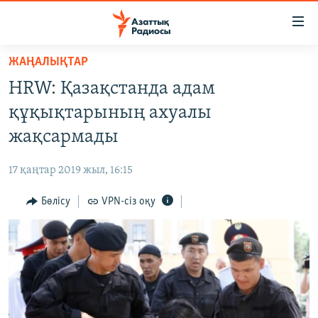
Accessibility
links
Skip
ЖАҢАЛЫҚТАР
to
ЖАҢАЛЫҚТАР
HRW: Қазақстанда адам
main
САЯСАТ
content
құқықтарының ахуалы
AZATTYQTV
Skip
жақсармады
to
ҚАҢТАР ОҚИҒАСЫ
main
17 қаңтар 2019 жыл, 16:15
АДАМ ҚҰҚЫҚТАРЫ
Navigation
Skip
Бөлісу
VPN-сіз оқу
ӘЛЕУМЕТ
to
ӘЛЕМ
Search
АРНАЙЫ ЖОБАЛАР
Русский