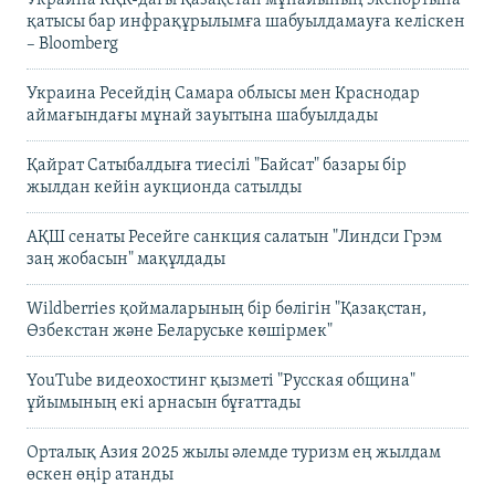
қатысы бар инфрақұрылымға шабуылдамауға келіскен
– Bloomberg
Украина Ресейдің Самара облысы мен Краснодар
аймағындағы мұнай зауытына шабуылдады
Қайрат Сатыбалдыға тиесілі "Байсат" базары бір
жылдан кейін аукционда сатылды
АҚШ сенаты Ресейге санкция салатын "Линдси Грэм
заң жобасын" мақұлдады
Wildberries қоймаларының бір бөлігін "Қазақстан,
Өзбекстан және Беларуське көшірмек"
YouTube видеохостинг қызметі "Русская община"
ұйымының екі арнасын бұғаттады
Орталық Азия 2025 жылы әлемде туризм ең жылдам
өскен өңір атанды