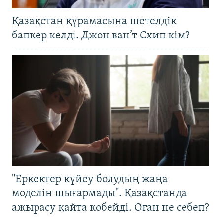
Қазақстан құрамасына шетелдік
бапкер келді. Джон ван’т Схип кім?
"Еркектер күйеу болудың жаңа
моделін шығармады". Қазақстанда
ажырасу қайта көбейді. Оған не себеп?