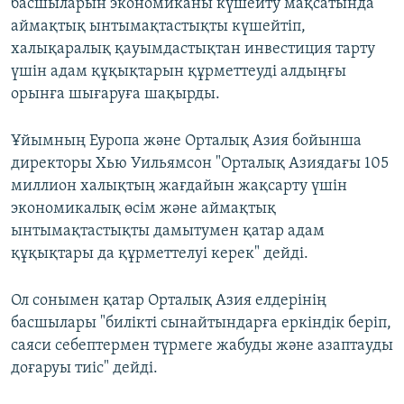
басшыларын экономиканы күшейту мақсатында
аймақтық ынтымақтастықты күшейтіп,
халықаралық қауымдастықтан инвестиция тарту
үшін адам құқықтарын құрметтеуді алдыңғы
орынға шығаруға шақырды.
Ұйымның Еуропа және Орталық Азия бойынша
директоры Хью Уильямсон "Орталық Азиядағы 105
миллион халықтың жағдайын жақсарту үшін
экономикалық өсім және аймақтық
ынтымақтастықты дамытумен қатар адам
құқықтары да құрметтелуі керек" дейді.
Ол сонымен қатар Орталық Азия елдерінің
басшылары "билікті сынайтындарға еркіндік беріп,
саяси себептермен түрмеге жабуды және азаптауды
доғаруы тиіс" дейді.