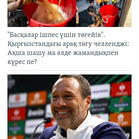
"Басқалар ішпес үшін төгейік".
Қырғызстандағы арақ төгу челленджі:
Ақша шашу ма әлде жамандықпен
күрес пе?