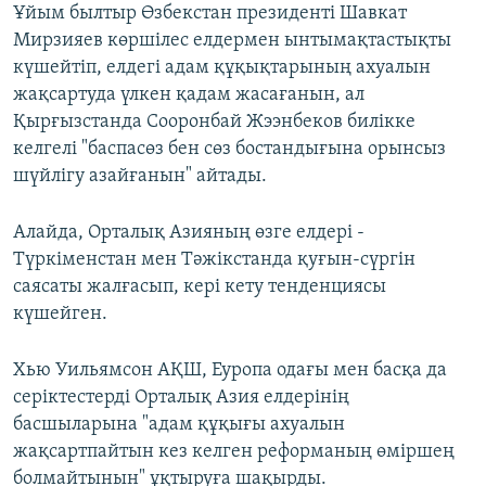
Ұйым былтыр Өзбекстан президенті Шавкат
Мирзияев көршілес елдермен ынтымақтастықты
күшейтіп, елдегі адам құқықтарының ахуалын
жақсартуда үлкен қадам жасағанын, ал
Қырғызстанда Сооронбай Жээнбеков билікке
келгелі "баспасөз бен сөз бостандығына орынсыз
шүйлігу азайғанын" айтады.
Алайда, Орталық Азияның өзге елдері -
Түркіменстан мен Тәжікстанда қуғын-сүргін
саясаты жалғасып, кері кету тенденциясы
күшейген.
Хью Уильямсон АҚШ, Еуропа одағы мен басқа да
серіктестерді Орталық Азия елдерінің
басшыларына "адам құқығы ахуалын
жақсартпайтын кез келген реформаның өміршең
болмайтынын" ұқтыруға шақырды.