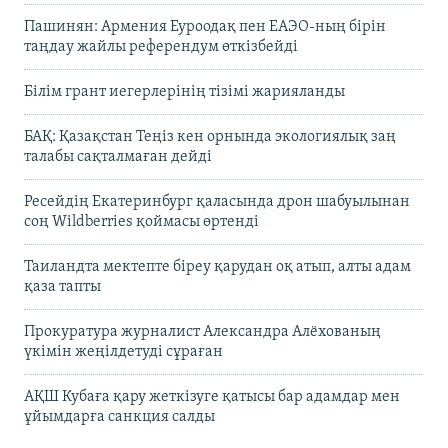
Пашинян: Армения Еуроодақ пен ЕАЭО-ның бірін
таңдау жайлы референдум өткізбейді
Білім грант иегерлерінің тізімі жарияланды
БАҚ: Қазақстан Теңіз кен орнында экологиялық заң
талабы сақталмаған дейді
Ресейдің Екатеринбург қаласында дрон шабуылынан
соң Wildberries қоймасы өртенді
Таиландта мектепте біреу қарудан оқ атып, алты адам
қаза тапты
Прокуратура журналист Александра Алёхованың
үкімін жеңілдетуді сұраған
АҚШ Кубаға қару жеткізуге қатысы бар адамдар мен
ұйымдарға санкция салды