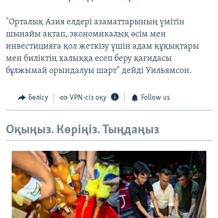
"Орталық Азия елдері азаматтарының үмітін
шынайы ақтап, экономикалық өсім мен
инвестицияға қол жеткізу үшін адам құқықтары
мен биліктің халыққа есеп беру қағидасы
бұлжымай орындалуы шарт" дейді Уильямсон.
Бөлісу
VPN-сіз оқу
Follow us
Оқыңыз. Көріңіз. Тыңдаңыз