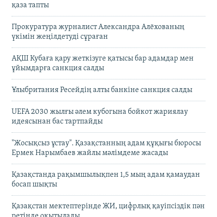
қаза тапты
Прокуратура журналист Александра Алёхованың
үкімін жеңілдетуді сұраған
АҚШ Кубаға қару жеткізуге қатысы бар адамдар мен
ұйымдарға санкция салды
Ұлыбритания Ресейдің алты банкіне санкция салды
UEFA 2030 жылғы әлем кубогына бойкот жариялау
идеясынан бас тартпайды
"Жосықсыз ұстау". Қазақстанның адам құқығы бюросы
Ермек Нарымбаев жайлы мәлімдеме жасады
Қазақстанда рақымшылықпен 1,5 мың адам қамаудан
босап шықты
Қазақстан мектептерінде ЖИ, цифрлық қауіпсіздік пән
ретінде оқытылады