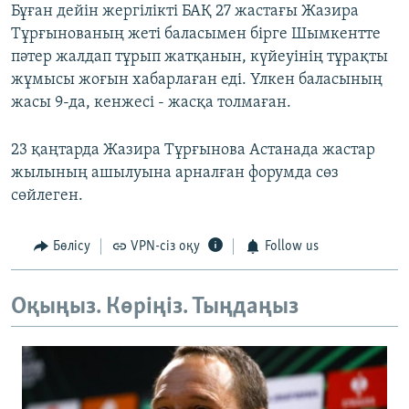
Бұған дейін жергілікті БАҚ 27 жастағы Жазира
Тұрғынованың жеті баласымен бірге Шымкентте
пәтер жалдап тұрып жатқанын, күйеуінің тұрақты
жұмысы жоғын хабарлаған еді. Үлкен баласының
жасы 9-да, кенжесі - жасқа толмаған.
23 қаңтарда Жазира Тұрғынова Астанада жастар
жылының ашылуына арналған форумда сөз
сөйлеген.
Бөлісу
VPN-сіз оқу
Follow us
Оқыңыз. Көріңіз. Тыңдаңыз