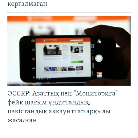
қорғалмаған
OCCRP: Азаттық пен "Мониториға"
фейк шағым үндістандық,
пәкістандық аккаунттар арқылы
жасалған