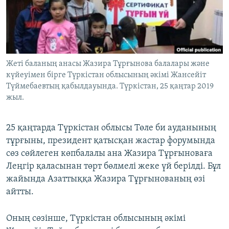
ЖАЗЫЛЫҢЫЗ
Басқа тілдерде
Жеті баланың анасы Жазира Тұрғынова балалары және
күйеуімен бірге Түркістан облысының әкімі Жансейіт
Түймебаевтың қабылдауында. Түркістан, 25 қаңтар 2019
жыл.
25 қаңтарда Түркістан облысы Төле би ауданының
тұрғыны, президент қатысқан жастар форумында
сөз сөйлеген көпбалалы ана Жазира Тұрғыноваға
Леңгір қаласынан төрт бөлмелі жеке үй берілді. Бұл
жайында Азаттыққа Жазира Тұрғынованың өзі
айтты.
Оның сөзінше, Түркістан облысының әкімі