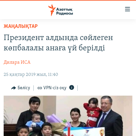
Accessibility
links
Skip
ЖАҢАЛЫҚТАР
to
ЖАҢАЛЫҚТАР
Президент алдында сөйлеген
main
САЯСАТ
content
көпбалалы анаға үй берілді
AZATTYQTV
Skip
to
Дилара ИСА
ҚАҢТАР ОҚИҒАСЫ
main
25 қаңтар 2019 жыл, 11:40
АДАМ ҚҰҚЫҚТАРЫ
Navigation
Skip
ӘЛЕУМЕТ
Бөлісу
VPN-сіз оқу
to
ӘЛЕМ
Search
АРНАЙЫ ЖОБАЛАР
Русский