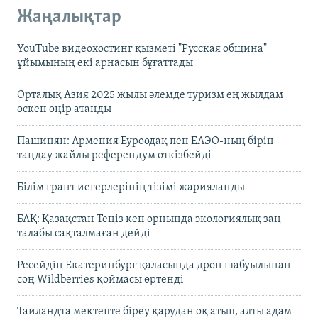
Жаңалықтар
YouTube видеохостинг қызметі "Русская община"
ұйымының екі арнасын бұғаттады
Орталық Азия 2025 жылы әлемде туризм ең жылдам
өскен өңір атанды
Пашинян: Армения Еуроодақ пен ЕАЭО-ның бірін
таңдау жайлы референдум өткізбейді
Білім грант иегерлерінің тізімі жарияланды
БАҚ: Қазақстан Теңіз кен орнында экологиялық заң
талабы сақталмаған дейді
Ресейдің Екатеринбург қаласында дрон шабуылынан
соң Wildberries қоймасы өртенді
Таиландта мектепте біреу қарудан оқ атып, алты адам