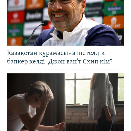
Қазақстан құрамасына шетелдік
бапкер келді. Джон ван’т Схип кім?