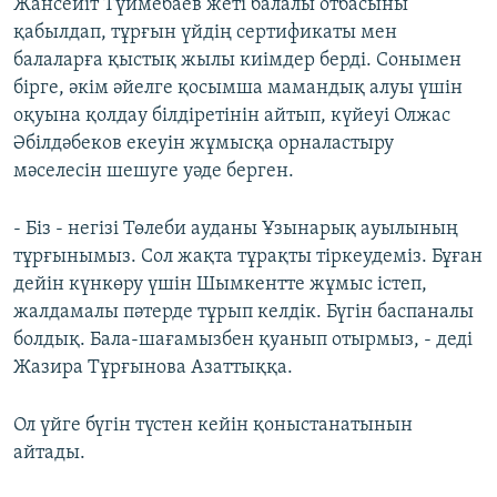
Жансейіт Түймебаев жеті балалы отбасыны
қабылдап, тұрғын үйдің сертификаты мен
балаларға қыстық жылы киімдер берді. Сонымен
бірге, әкім әйелге қосымша мамандық алуы үшін
оқуына қолдау білдіретінін айтып, күйеуі Олжас
Әбілдәбеков екеуін жұмысқа орналастыру
мәселесін шешуге уәде берген.
- Біз - негізі Төлеби ауданы Ұзынарық ауылының
тұрғынымыз. Сол жақта тұрақты тіркеудеміз. Бұған
дейін күнкөру үшін Шымкентте жұмыс істеп,
жалдамалы пәтерде тұрып келдік. Бүгін баспаналы
болдық. Бала-шағамызбен қуанып отырмыз, - деді
Жазира Тұрғынова Азаттыққа.
Ол үйге бүгін түстен кейін қоныстанатынын
айтады.