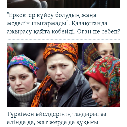
"Еркектер күйеу болудың жаңа
моделін шығармады". Қазақстанда
ажырасу қайта көбейді. Оған не себеп?
Түркімен әйелдерінің тағдыры: өз
елінде де, жат жерде де құқығы