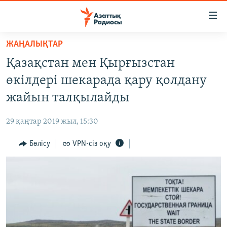
Accessibility
links
Skip
ЖАҢАЛЫҚТАР
to
ЖАҢАЛЫҚТАР
Қазақстан мен Қырғызстан
main
САЯСАТ
content
өкілдері шекарада қару қолдану
AZATTYQTV
Skip
жайын талқылайды
to
ҚАҢТАР ОҚИҒАСЫ
main
29 қаңтар 2019 жыл, 15:30
АДАМ ҚҰҚЫҚТАРЫ
Navigation
Skip
Бөлісу
VPN-сіз оқу
ӘЛЕУМЕТ
to
ӘЛЕМ
Search
АРНАЙЫ ЖОБАЛАР
Русский