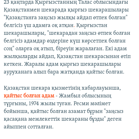
23 қаңтарда Қырғызстанның Талас облысындағы
Қазақстанмен шекарада қырғыз шекарашылары
"Қазақстанға заңсыз жылқы айдап өтпек болған"
белгісіз үш адамға оқ атқан
.
Қырғызстан
шекарашылары, "шекарадан заңсыз өтпек болған
белгісіз адамдар өздеріне күш көрсетпек болған
соң" оларға оқ атып, біреуін жаралаған. Екі адам
жылқыларды айдап, Қазақстан шекарасынан өтіп
кеткен. Жаралы адам қырғыз шекарашылары
ауруханаға алып бара жатқанда қайтыс болған.
Қазақстан шекара қызметінің хабарлауынша,
қайтыс болған адам
- Жамбыл облысының
тұрғыны, 1974 жылы туған. Ресми мәлімет
бойынша, қайтыс болған азамат бұрын "заңсыз
қасақана мемлекеттік шекараны бұзды" деген
айыппен сотталған.