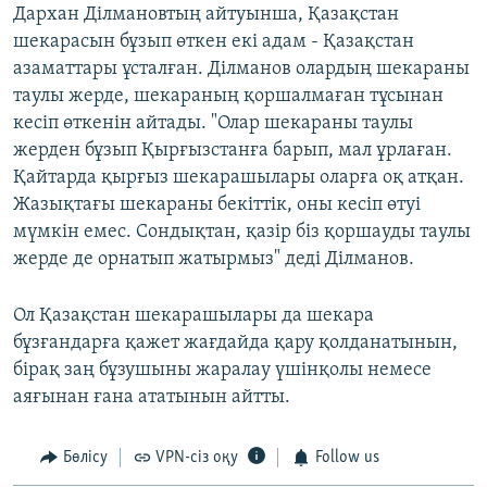
Дархан Ділмановтың айтуынша, Қазақстан
шекарасын бұзып өткен екі адам - Қазақстан
азаматтары ұсталған. Ділманов олардың шекараны
таулы жерде, шекараның қоршалмаған тұсынан
кесіп өткенін айтады. "Олар шекараны таулы
жерден бұзып Қырғызстанға барып, мал ұрлаған.
Қайтарда қырғыз шекарашылары оларға оқ атқан.
Жазықтағы шекараны бекіттік, оны кесіп өтуі
мүмкін емес. Сондықтан, қазір біз қоршауды таулы
жерде де орнатып жатырмыз" деді Ділманов.
Ол Қазақстан шекарашылары да шекара
бұзғандарға қажет жағдайда қару қолданатынын,
бірақ заң бұзушыны жаралау үшінқолы немесе
аяғынан ғана ататынын айтты.
Бөлісу
VPN-сіз оқу
Follow us