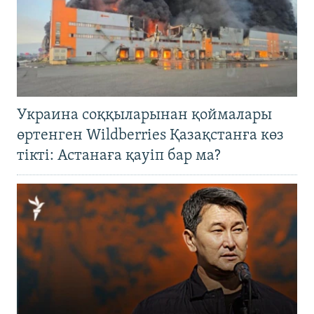
Украина соққыларынан қоймалары
өртенген Wildberries Қазақстанға көз
тікті: Астанаға қауіп бар ма?