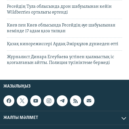
Ресейдің Тула облысында дрон шабуылынан кейін
Wildberries орталығы өртенді
Киев пен Киев облысында Ресейдің әуе шабуылынан
кемінде 17 адам қаза тапқан
Қазақ кинорежиссері Ардақ Әмірқұлов дүниеден өтті
Журналист Динара Егеубаева үстінен қылмыстық іс
қозғалғанын айтты. Полиция түсініктеме бермеді
ЖАЗЫЛЫҢЫЗ
ЖАЛПЫ МӘЛІМЕТ