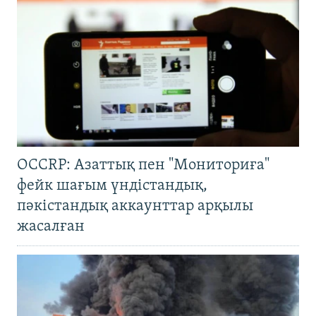
OCCRP: Азаттық пен "Мониториға"
фейк шағым үндістандық,
пәкістандық аккаунттар арқылы
жасалған