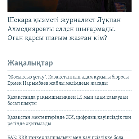
Шекара қызметі журналист Лұқпан
Ахмедияровты елден шығармады.
Оған қарсы шағым жазған кім?
Жаңалықтар
"Жосықсыз ұстау". Қазақстанның адам құқығы бюросы
Ермек Нарымбаев жайлы мәлімдеме жасады
Қазақстанда рақымшылықпен 1,5 мың адам қамаудан
босап шықты
Қазақстан мектептерінде ЖИ, цифрлық қауіпсіздік пән
ретінде оқытылады
БАҚ: КҚК танкер тапшылығы мен қауіпсіздікке бола