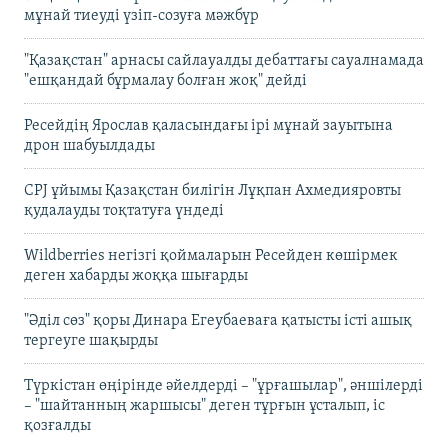
мұнай тиеуді үзіп-созуға мәжбүр
"Қазақстан" арнасы сайлауалды дебаттағы сауалнамада
"ешқандай бұрмалау болған жоқ" дейді
Ресейдің Ярослав қаласындағы ірі мұнай зауытына
дрон шабуылдады
CPJ ұйымы Қазақстан билігін Лұқпан Ахмедияровты
қудалауды тоқтатуға үндеді
Wildberries негізгі қоймаларын Ресейден көшірмек
деген хабарды жоққа шығарды
"Әділ сөз" қоры Динара Егеубаеваға қатысты істі ашық
тергеуге шақырды
Түркістан өңірінде әйелдерді – "ұрғашылар", әншілерді
– "шайтанның жаршысы" деген тұрғын ұсталып, іс
қозғалды