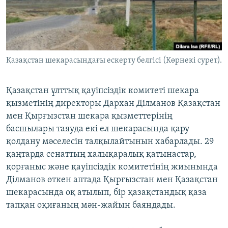
ЖАЗЫЛЫҢЫЗ
Басқа тілдерде
Қазақстан шекарасындағы ескерту белгісі (Көрнекі сурет).
Қазақстан ұлттық қауіпсіздік комитеті шекара
қызметінің директоры Дархан Ділманов Қазақстан
мен Қырғызстан шекара қызметтерінің
басшылары таяуда екі ел шекарасында қару
қолдану мәселесін талқылайтынын хабарлады. 29
қаңтарда сенаттың халықаралық қатынастар,
қорғаныс және қауіпсіздік комитетінің жиынында
Ділманов өткен аптада Қырғызстан мен Қазақстан
шекарасында оқ атылып, бір қазақстандық қаза
тапқан оқиғаның мән-жайын баяндады.