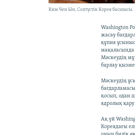
Ким Чен Ын, Солтүстік Корея басшысы.
Washington Po
жасау бағдар
құпия ұсыныс
мақаласында 
Мәскеудің мұ
барлау қызме
Мәскеудің ұс
бағдарламасын
қосып, одан 
ядролық қару
Ақ үй Washing
Кореядағы ел
оның билік өк