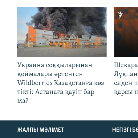
Украина соққыларынан
Шекара
қоймалары өртенген
Лұқпан
Wildberries Қазақстанға көз
елден 
тікті: Астанаға қауіп бар
қарсы 
ма?
ЖАЛПЫ МӘЛІМЕТ
НЕГІЗГІ 