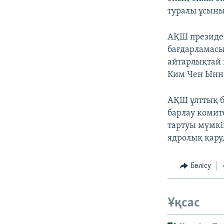
туралы ұсыныс
АҚШ президен
бағдарламасы 
айтарлықтай 
Ким Чен Ынны
АҚШ ұлттық б
барлау комит
тартуы мүмкі
ядролық қару
Бөлісу
Ұқсас