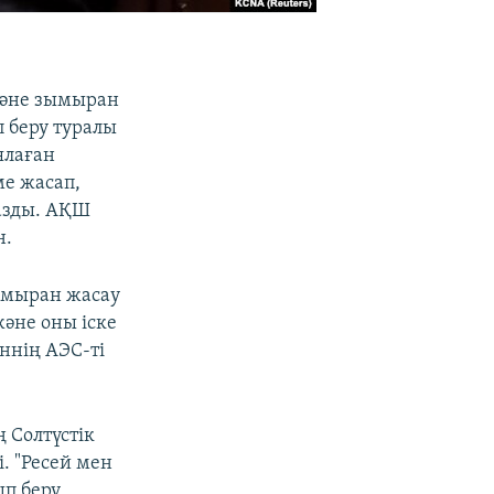
 және зымыран
п беру туралы
ялаған
ме жасап,
азды. АҚШ
н.
ымыран жасау
және оны іске
ннің АЭС-ті
ң Солтүстік
. "Ресей мен
ып беру