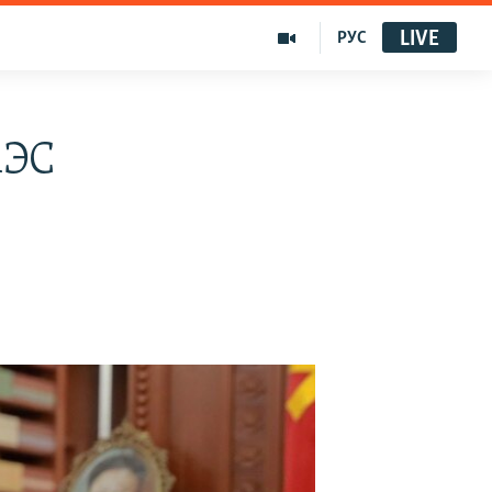
LIVE
РУС
АЭС