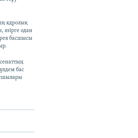
ың ядролық
, әзірге одан
орея басшысы
ыр.
 сенаттың
үлдем бас
басшылары