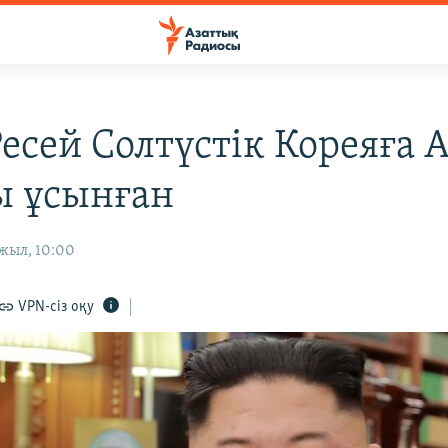
Ресей Солтүстік Кореяға 
ы ұсынған
жыл, 10:00
VPN-сіз оқу