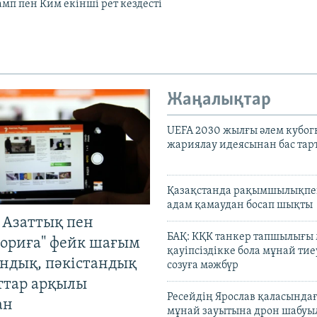
мп пен Ким екінші рет кездесті
Жаңалықтар
UEFA 2030 жылғы әлем кубог
жариялау идеясынан бас та
Қазақстанда рақымшылықпен
адам қамаудан босап шықты
 Азаттық пен
БАҚ: КҚК танкер тапшылығы
ориға" фейк шағым
қауіпсіздікке бола мұнай тиеу
андық, пәкістандық
созуға мәжбүр
ттар арқылы
Ресейдің Ярослав қаласындағ
ан
мұнай зауытына дрон шабуы