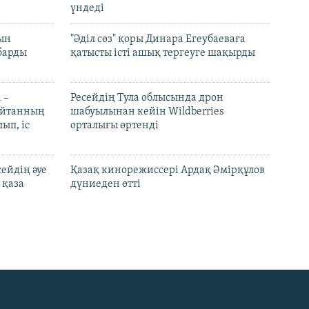
үндеді
рын
"Әділ сөз" қоры Динара Егеубаеваға
барды
қатысты істі ашық тергеуге шақырды
 –
Ресейдің Тула облысында дрон
шайтанның
шабуылынан кейін Wildberries
ып, іс
орталығы өртенді
ейдің әуе
Қазақ кинорежиссері Ардақ Әмірқұлов
 қаза
дүниеден өтті