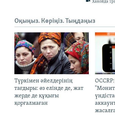
Ханойда Тра
Оқыңыз. Көріңіз. Тыңдаңыз
Түркімен әйелдерінің
OCCRP:
тағдыры: өз елінде де, жат
"Монит
жерде де құқығы
үндіст
қорғалмаған
аккаун
жасалғ