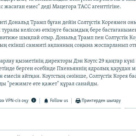
 жасаған емес" деді Мацегора ТАСС агенттігіне.
ті Дональд Трамп бұған дейін Солтүстік Кореямен он
туралы келіссөз өткізуге басымдық бере бастағанымен
нәтиже шықпай отыр. Дональд Трамп пен Солтүстік К
ң екінші саммиті ақпанның соңына жоспарланып от
арлау қызметінің директоры Дэн Коутс 29 қаңтар күні
етінде берген есебінде Пхеньяннің ядролық қарудан м
н емесін айтқан. Коутстың сөзінше, Солтүстік Корея 
ды "режимге өте қажет" құрал санайды.
VPN-сіз оқу
Follow us
Принтерден шығару