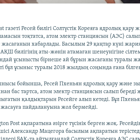
st газеті Ресей билігі Солтүстік Кореяға ядролық қару
ламасын тоқтатса, атом электр станциясын (АЭС) салы
 жасағанын хабарлады. Басылым 29 қаңтар күні жари
АҚШ билігінің аты-жөнін атамаған шенеунігіне сілте
ндай ұсынысты бірнеше ай бұрын жасағаны туралы ж
ті бұл ұсыныс туралы 2018 жылдың соңында ғана білге
ынысы бойынша, Ресей Пхеньян ядролық қару және з
ан бас тартса, атом электр станциясын салып береді 
шығатын қалдықтарын Ресейге алып кетеді. Бұл Пхенья
 жасауға пайдалануына жол бермейді.
ton Post ақпаратына әзірге түсінік берген жоқ. Ресейді
шісі Александр Мацегора басылым ақпаратын терістеді
ілдері БАҚ-та айтылғандай Солтүстік Кореяға АЭС сал