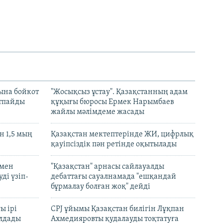
ына бойкот
"Жосықсыз ұстау". Қазақстанның адам
ртпайды
құқығы бюросы Ермек Нарымбаев
жайлы мәлімдеме жасады
 1,5 мың
Қазақстан мектептерінде ЖИ, цифрлық
қауіпсіздік пән ретінде оқытылады
 мен
"Қазақстан" арнасы сайлауалды
ді үзіп-
дебаттағы сауалнамада "ешқандай
бұрмалау болған жоқ" дейді
ы ірі
CPJ ұйымы Қазақстан билігін Лұқпан
лдады
Ахмедияровты қудалауды тоқтатуға