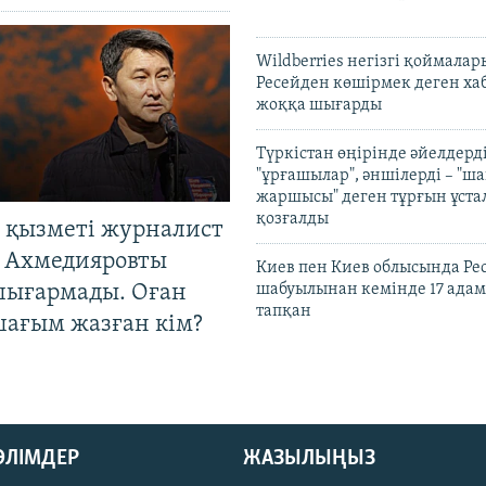
Wildberries негізгі қоймала
Ресейден көшірмек деген ха
жоққа шығарды
Түркістан өңірінде әйелдерді
"ұрғашылар", әншілерді – "
жаршысы" деген тұрғын ұстал
қозғалды
 қызметі журналист
 Ахмедияровты
Киев пен Киев облысында Рес
шығармады. Оған
шабуылынан кемінде 17 адам
тапқан
шағым жазған кім?
БӨЛІМДЕР
ЖАЗЫЛЫҢЫЗ