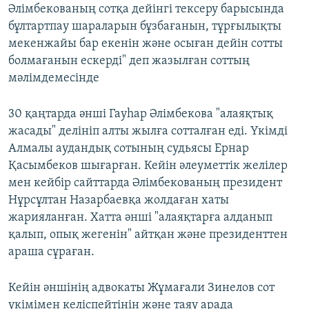
Әлімбекованың сотқа дейінгі тексеру барысында
бұлтартпау шараларын бұзбағанын, тұрғылықты
мекенжайы бар екенін және осыған дейін сотты
болмағанын ескерді" деп жазылған соттың
мәлімдемесінде
30 қаңтарда әнші Гауһар Әлімбекова "алаяқтық
жасады" делініп алты жылға сотталған еді. Үкімді
Алмалы аудандық сотының судьясы Ернар
Қасымбеков шығарған. Кейін әлеуметтік желілер
мен кейбір сайттарда Әлімбекованың президент
Нұрсұлтан Назарбаевқа жолдаған хаты
жарияланған. Хатта әнші "алаяқтарға алданып
қалып, опық жегенін" айтқан және президенттен
араша сұраған.
Кейін әншінің адвокаты Жұмағали Зинелов сот
үкімімен келіспейтінін және таяу арада