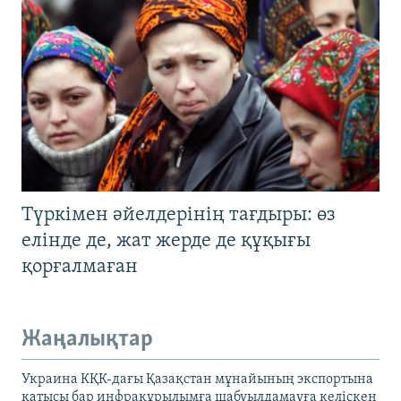
Түркімен әйелдерінің тағдыры: өз
елінде де, жат жерде де құқығы
қорғалмаған
Жаңалықтар
Украина КҚК-дағы Қазақстан мұнайының экспортына
қатысы бар инфрақұрылымға шабуылдамауға келіскен