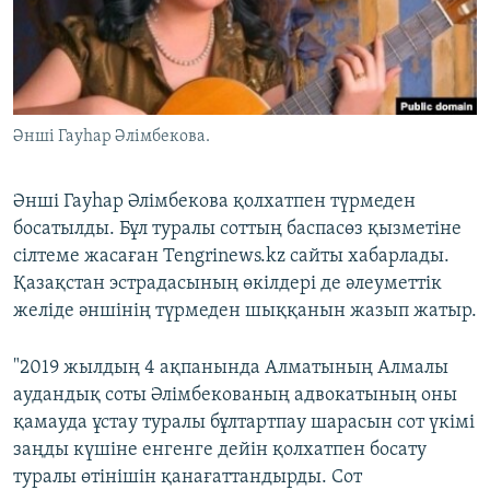
ЖАЗЫЛЫҢЫЗ
Басқа тілдерде
Әнші Гауһар Әлімбекова.
Әнші Гауһар Әлімбекова қолхатпен түрмеден
босатылды. Бұл туралы соттың баспасөз қызметіне
сілтеме жасаған Tengrinews.kz сайты хабарлады.
Қазақстан эстрадасының өкілдері де әлеуметтік
желіде әншінің түрмеден шыққанын жазып жатыр.
"2019 жылдың 4 ақпанында Алматының Алмалы
аудандық соты Әлімбекованың адвокатының оны
қамауда ұстау туралы бұлтартпау шарасын сот үкімі
заңды күшіне енгенге дейін қолхатпен босату
туралы өтінішін қанағаттандырды. Сот