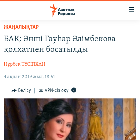
Accessibility
links
Skip
ЖАҢАЛЫҚТАР
to
ЖАҢАЛЫҚТАР
БАҚ: Әнші Гауһар Әлімбекова
main
САЯСАТ
content
қолхатпен босатылды
AZATTYQTV
Skip
to
Нұрбек ТҮСІПХАН
ҚАҢТАР ОҚИҒАСЫ
main
4 ақпан 2019 жыл, 18:51
АДАМ ҚҰҚЫҚТАРЫ
Navigation
Skip
ӘЛЕУМЕТ
Бөлісу
VPN-сіз оқу
to
ӘЛЕМ
Search
АРНАЙЫ ЖОБАЛАР
Русский