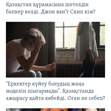
Қазақстан құрамасына шетелдік
бапкер келді. Джон ван’т Схип кім?
"Еркектер күйеу болудың жаңа
моделін шығармады". Қазақстанда
ажырасу қайта көбейді. Оған не себеп?