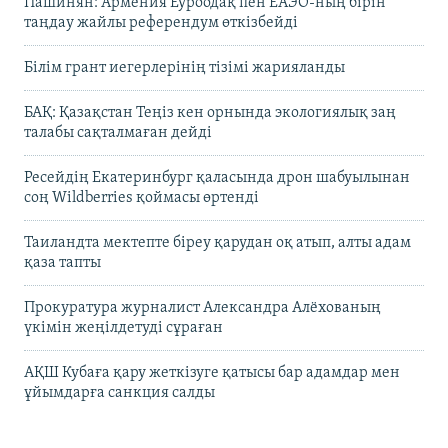
Пашинян: Армения Еуроодақ пен ЕАЭО-ның бірін
таңдау жайлы референдум өткізбейді
Білім грант иегерлерінің тізімі жарияланды
БАҚ: Қазақстан Теңіз кен орнында экологиялық заң
талабы сақталмаған дейді
Ресейдің Екатеринбург қаласында дрон шабуылынан
соң Wildberries қоймасы өртенді
Таиландта мектепте біреу қарудан оқ атып, алты адам
қаза тапты
Прокуратура журналист Александра Алёхованың
үкімін жеңілдетуді сұраған
АҚШ Кубаға қару жеткізуге қатысы бар адамдар мен
ұйымдарға санкция салды