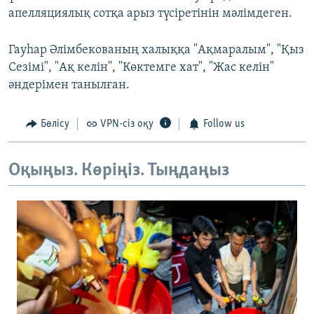
апелляциялық сотқа арыз түсіретінін мәлімдеген.
Гауһар Әлімбекованың халыққа "Ақмаралым", "Қыз
Сезімі", "Ақ келін", "Көктемге хат", "Жас келін"
әндерімен танылған.
Бөлісу
VPN-сіз оқу
Follow us
Оқыңыз. Көріңіз. Тыңдаңыз