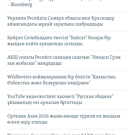
– Bloomberg
Украина Ресейдің Самара облысы мен Краснодар
аймағындағы мұнай зауытына шабуылдады
Қайрат Сатыбалдыға тиесілі "Байсат" базары бір
жылдан кейін аукционда сатылды
АҚШ сенаты Ресейге санкция салатын "Линдси Грэм
заң жобасын" мақұлдады
Wildberries қоймаларының бір бөлігін "Қазақстан,
Өзбекстан және Беларуське көшірмек"
YouTube видеохостинг қызметі "Русская община"
ұйымының екі арнасын бұғаттады
Орталық Азия 2025 жылы әлемде туризм ең жылдам
өскен өңір атанды