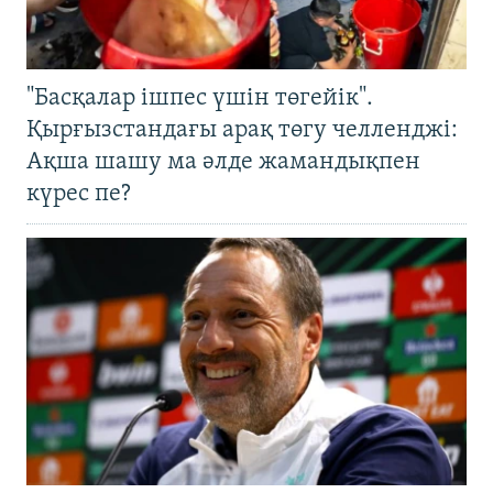
"Басқалар ішпес үшін төгейік".
Қырғызстандағы арақ төгу челленджі:
Ақша шашу ма әлде жамандықпен
күрес пе?