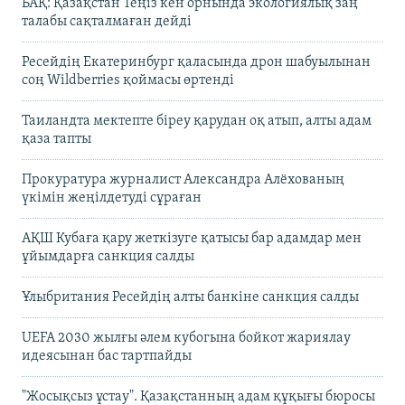
БАҚ: Қазақстан Теңіз кен орнында экологиялық заң
талабы сақталмаған дейді
Ресейдің Екатеринбург қаласында дрон шабуылынан
соң Wildberries қоймасы өртенді
Таиландта мектепте біреу қарудан оқ атып, алты адам
қаза тапты
Прокуратура журналист Александра Алёхованың
үкімін жеңілдетуді сұраған
АҚШ Кубаға қару жеткізуге қатысы бар адамдар мен
ұйымдарға санкция салды
Ұлыбритания Ресейдің алты банкіне санкция салды
UEFA 2030 жылғы әлем кубогына бойкот жариялау
идеясынан бас тартпайды
"Жосықсыз ұстау". Қазақстанның адам құқығы бюросы