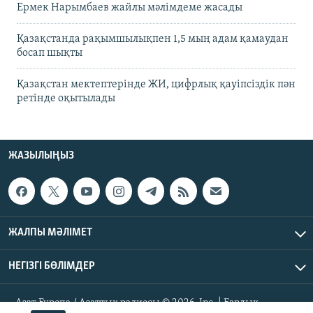
Ермек Нарымбаев жайлы мәлімдеме жасады
Қазақстанда рақымшылықпен 1,5 мың адам қамаудан
босап шықты
Қазақстан мектептерінде ЖИ, цифрлық қауіпсіздік пән
ретінде оқытылады
ЖАЗЫЛЫҢЫЗ
ЖАЛПЫ МӘЛІМЕТ
НЕГІЗГІ БӨЛІМДЕР
Азат Еуропа / Азаттық радиосы © 2026, Inc. | Барлық