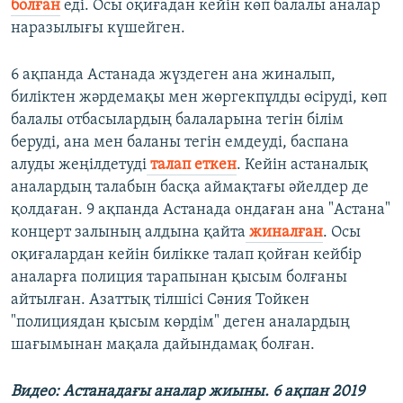
болған
еді.​ Осы оқиғадан кейін көп балалы аналар
наразылығы күшейген.
6 ақпанда Астанада жүздеген ана жиналып,
биліктен жәрдемақы мен жөргекпұлды өсіруді, көп
балалы отбасылардың балаларына тегін білім
беруді, ана мен баланы тегін емдеуді, баспана
алуды жеңілдетуді
талап еткен
. Кейін астаналық
аналардың талабын басқа аймақтағы әйелдер де
қолдаған. 9 ақпанда Астанада ондаған ана "Астана"
концерт залының алдына қайта
жиналған
. Осы
оқиғалардан кейін билікке талап қойған кейбір
аналарға полиция тарапынан қысым болғаны
айтылған. Азаттық тілшісі Сәния Тойкен
"полициядан қысым көрдім" деген аналардың
шағымынан мақала дайындамақ болған.
Видео: Астанадағы аналар жиыны. 6 ақпан 2019