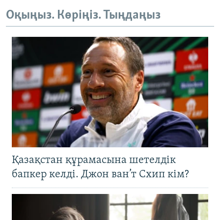
Оқыңыз. Көріңіз. Тыңдаңыз
Қазақстан құрамасына шетелдік
бапкер келді. Джон ван’т Схип кім?