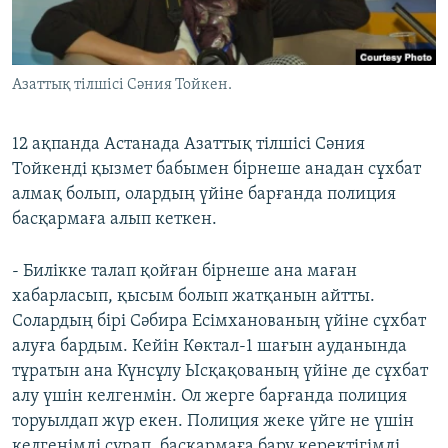
ЖАЗЫЛЫҢЫЗ
Азаттық тілшісі Сәния Тойкен.
Басқа тілдерде
12 ақпанда Астанада Азаттық тілшісі Сәния
Тойкенді қызмет бабымен бірнеше анадан сұхбат
алмақ болып, олардың үйіне барғанда полиция
басқармаға алып кеткен.
- Билікке талап қойған бірнеше ана маған
хабарласып, қысым болып жатқанын айтты.
Солардың бірі Сәбира Есімханованың үйіне сұхбат
алуға бардым. Кейін Көктал-1 шағын ауданында
тұратын ана Күнсұлу Ысқақованың үйіне де сұхбат
алу үшін келгенмін. Ол жерге барғанда полиция
торуылдап жүр екен. Полиция жеке үйге не үшін
келгенімді сұрап, басқармаға бару керектігімді