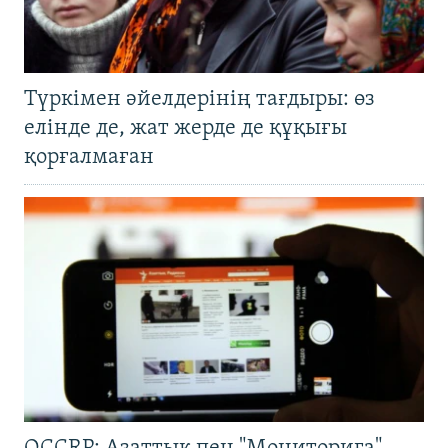
Түркімен әйелдерінің тағдыры: өз
елінде де, жат жерде де құқығы
қорғалмаған