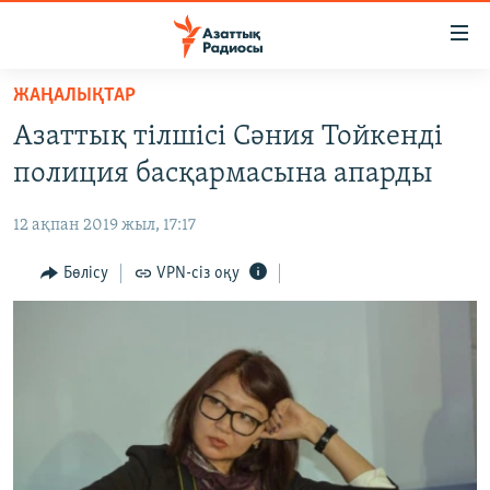
Accessibility
links
Skip
ЖАҢАЛЫҚТАР
to
ЖАҢАЛЫҚТАР
Азаттық тілшісі Сәния Тойкенді
main
САЯСАТ
content
полиция басқармасына апарды
AZATTYQTV
Skip
to
12 ақпан 2019 жыл, 17:17
ҚАҢТАР ОҚИҒАСЫ
main
АДАМ ҚҰҚЫҚТАРЫ
Бөлісу
VPN-сіз оқу
Navigation
Skip
ӘЛЕУМЕТ
to
ӘЛЕМ
Search
АРНАЙЫ ЖОБАЛАР
Русский