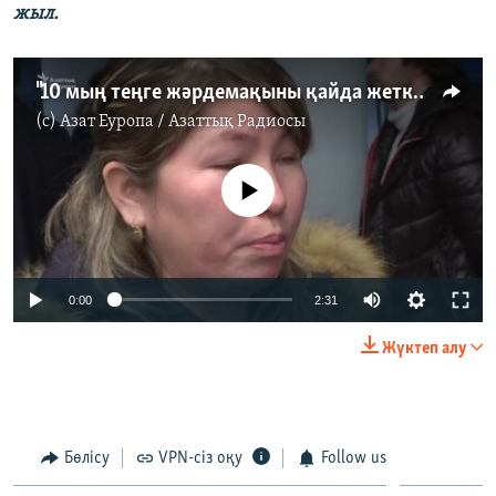
жыл.
"10 мың теңге жәрдемақыны қайда жеткіземін?"
(c)
Азат Еуропа / Азаттық Радиосы
No media source currently available
0:00
2:31
Жүктеп алу
Бөлісу
VPN-сіз оқу
Follow us