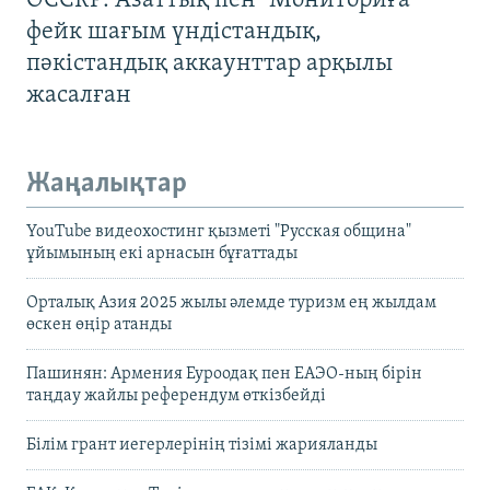
OCCRP: Азаттық пен "Мониториға"
фейк шағым үндістандық,
пәкістандық аккаунттар арқылы
жасалған
Жаңалықтар
YouTube видеохостинг қызметі "Русская община"
ұйымының екі арнасын бұғаттады
Орталық Азия 2025 жылы әлемде туризм ең жылдам
өскен өңір атанды
Пашинян: Армения Еуроодақ пен ЕАЭО-ның бірін
таңдау жайлы референдум өткізбейді
Білім грант иегерлерінің тізімі жарияланды