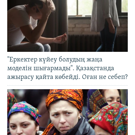
"Еркектер күйеу болудың жаңа
моделін шығармады". Қазақстанда
ажырасу қайта көбейді. Оған не себеп?