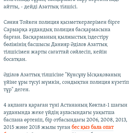
айтты, - дейді Азаттық тілшісі.
Сәния Тойкен полиция қызметкерлерімен бірге
Сарыарқа аудандық полиция басқармасына
барған. Басқарманың қылмыстық іздестіру
бөлімінің басшысы Данияр Әділов Азаттық
тілшісімен жарты сағаттай сөйлесіп, кейін
босатқан.
Әділов Азаттық тілшісіне "Күнсұлу Ысқақованың
үйіне ұры түсуі мүмкін, сондықтан полиция күзетіп
тұр" деген.
4 ақпанға қараған түні Астананың Көктал-1 шағын
ауданында жеке үйдің ауласындағы уақытша
баспана өртеніп, бір отбасындағы 2006, 2008, 2013,
2015 және 2018 жылы туған
бес қыз бала опат