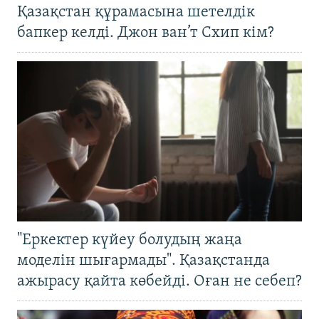
Қазақстан құрамасына шетелдік
бапкер келді. Джон ван’т Схип кім?
"Еркектер күйеу болудың жаңа
моделін шығармады". Қазақстанда
ажырасу қайта көбейді. Оған не себеп?