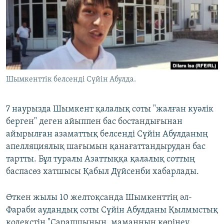
ЖАЗЫЛЫҢЫЗ
Басқа тілдерде
Шымкенттік белсенді Сүйін Абулда.
7 наурызда Шымкент қалалық соты "жалған куәлік
берген" деген айыппен бас бостандығынан
айырылған азаматтық белсенді Сүйін Абулданың
апелляциялық шағымын қанағаттандырудан бас
тартты. Бұл туралы Азаттыққа қалалық соттың
баспасөз хатшысы Қабыл Дүйсенби хабарлады.
Өткен жылы 10 желтоқсанда Шымкенттің әл-
Фараби аудандық соты Сүйін Абулданы Қылмыстық
кодекстің "Сарапшының, маманның көрінеу