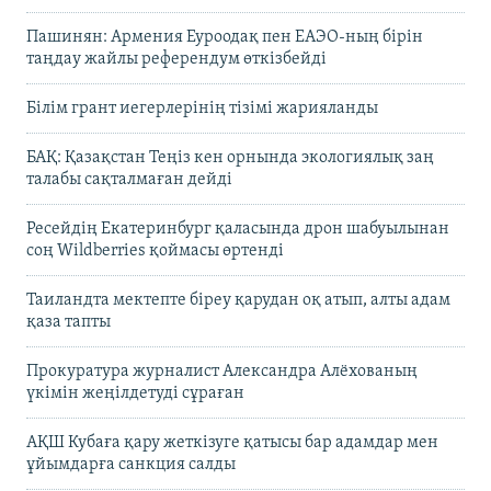
Пашинян: Армения Еуроодақ пен ЕАЭО-ның бірін
таңдау жайлы референдум өткізбейді
Білім грант иегерлерінің тізімі жарияланды
БАҚ: Қазақстан Теңіз кен орнында экологиялық заң
талабы сақталмаған дейді
Ресейдің Екатеринбург қаласында дрон шабуылынан
соң Wildberries қоймасы өртенді
Таиландта мектепте біреу қарудан оқ атып, алты адам
қаза тапты
Прокуратура журналист Александра Алёхованың
үкімін жеңілдетуді сұраған
АҚШ Кубаға қару жеткізуге қатысы бар адамдар мен
ұйымдарға санкция салды