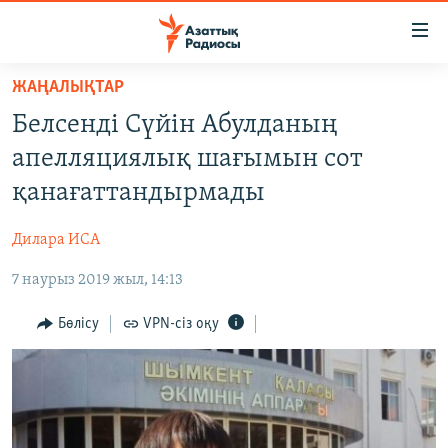
Accessibility
links
Skip
ЖАҢАЛЫҚТАР
to
ЖАҢАЛЫҚТАР
Белсенді Сүйін Абулданың
main
САЯСАТ
content
апелляциялық шағымын сот
AZATTYQTV
Skip
қанағаттандырмады
to
ҚАҢТАР ОҚИҒАСЫ
main
Дилара ИСА
АДАМ ҚҰҚЫҚТАРЫ
Navigation
Skip
7 наурыз 2019 жыл, 14:13
ӘЛЕУМЕТ
to
ӘЛЕМ
Бөлісу
VPN-сіз оқу
Search
АРНАЙЫ ЖОБАЛАР
Русский