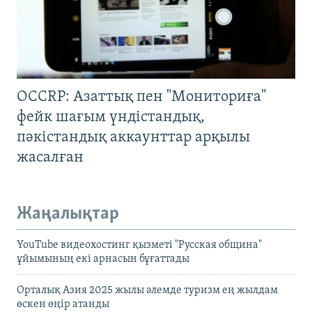
OCCRP: Азаттық пен "Мониториға"
фейк шағым үндістандық,
пәкістандық аккаунттар арқылы
жасалған
Жаңалықтар
YouTube видеохостинг қызметі "Русская община"
ұйымының екі арнасын бұғаттады
Орталық Азия 2025 жылы әлемде туризм ең жылдам
өскен өңір атанды