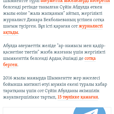
Шымкентте түрлі
әлеуметтік мәселелерді көтеретін
белсенді ретінде танылған Сүйін Абдулда өткен
жылы өзіне "жала жапқанын" айтып, жергілікті
журналист Динара Бекболаеваның үстінен сотқа
шағым түсірген. Бұл істі қараған сот
журналисті
ақтады
.
Абулда әлеуметтік желіде "ар-намысы мен қадір-
қасиетіне тиетін" жазба жазғаны үшін жергілікті
шымкенттік белсенді Ардақ Әшімді де
сотқа
берген
.
2016 жылы мамырда Шымкентте жер мәселесі
бойынша митингі өтуі мүмкін екені туралы хабар
таратқаны үшін сот Сүйін Абулданы әкімшілік
жауапкершілікке тартып,
15 тәулікке қамаған
.