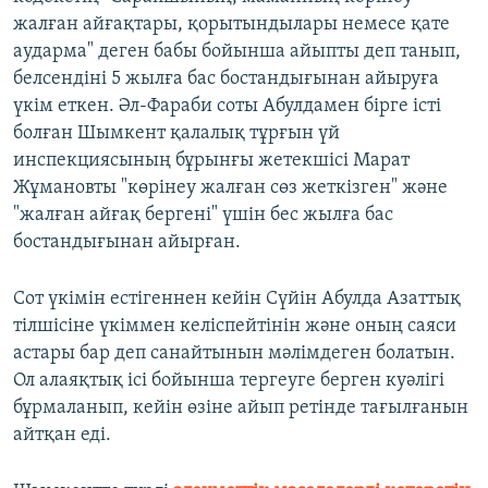
жалған айғақтары, қорытындылары немесе қате
аударма" деген бабы бойынша айыпты деп танып,
белсендіні 5 жылға бас бостандығынан айыруға
үкім еткен. Әл-Фараби соты Абулдамен бірге істі
болған Шымкент қалалық тұрғын үй
инспекциясының бұрынғы жетекшісі Марат
Жұмановты "көрінеу жалған сөз жеткізген" және
"жалған айғақ бергені" үшін бес жылға бас
бостандығынан айырған.
Сот үкімін естігеннен кейін Сүйін Абулда Азаттық
тілшісіне үкіммен келіспейтінін және оның саяси
астары бар деп санайтынын мәлімдеген болатын.
Ол алаяқтық ісі бойынша тергеуге берген куәлігі
бұрмаланып, кейін өзіне айып ретінде тағылғанын
айтқан еді.