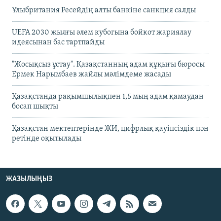
Ұлыбритания Ресейдің алты банкіне санкция салды
UEFA 2030 жылғы әлем кубогына бойкот жариялау
идеясынан бас тартпайды
"Жосықсыз ұстау". Қазақстанның адам құқығы бюросы
Ермек Нарымбаев жайлы мәлімдеме жасады
Қазақстанда рақымшылықпен 1,5 мың адам қамаудан
босап шықты
Қазақстан мектептерінде ЖИ, цифрлық қауіпсіздік пән
ретінде оқытылады
ЖАЗЫЛЫҢЫЗ