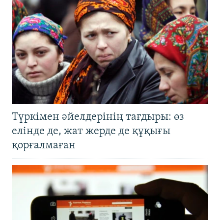
Түркімен әйелдерінің тағдыры: өз
елінде де, жат жерде де құқығы
қорғалмаған