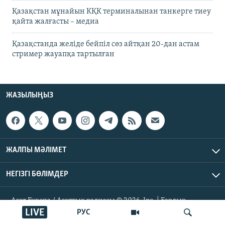
Қазақстан мұнайын КҚК терминалынан танкерге тиеу
қайта жалғасты – медиа
Қазақстанда желіде бейпіл сөз айтқан 20-дан астам
стример жауапқа тартылған
ЖАЗЫЛЫҢЫЗ
ЖАЛПЫ МӘЛІМЕТ
НЕГІЗГІ БӨЛІМДЕР
Азат Еуропа / Азаттық радиосы © 2026, Inc. | Барлық
құқықтары қорғалған
LIVE
РУС