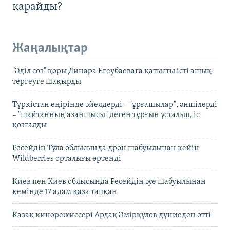
қарайды?
Жаңалықтар
"Әділ сөз" қоры Динара Егеубаеваға қатысты істі ашық
тергеуге шақырды
Түркістан өңірінде әйелдерді – "ұрғашылар", әншілерді
– "шайтанның азаншысы" деген тұрғын ұсталып, іс
қозғалды
Ресейдің Тула облысында дрон шабуылынан кейін
Wildberries орталығы өртенді
Киев пен Киев облысында Ресейдің әуе шабуылынан
кемінде 17 адам қаза тапқан
Қазақ кинорежиссері Ардақ Әмірқұлов дүниеден өтті