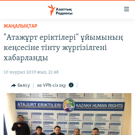
Accessibility
links
Skip
ЖАҢАЛЫҚТАР
to
ЖАҢАЛЫҚТАР
"Атажұрт еріктілері" ұйымының
main
САЯСАТ
content
кеңсесіне тінту жүргізілгені
AZATTYQTV
Skip
хабарланды
to
ҚАҢТАР ОҚИҒАСЫ
main
10 наурыз 2019 жыл, 21:48
АДАМ ҚҰҚЫҚТАРЫ
Navigation
Skip
Бөлісу
VPN-сіз оқу
ӘЛЕУМЕТ
to
ӘЛЕМ
Search
АРНАЙЫ ЖОБАЛАР
Русский