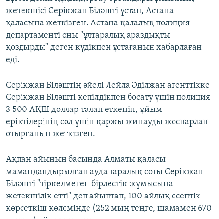
жетекшісі Серікжан Біләшті ұстап, Астана
қаласына жеткізген. Астана қалалық полиция
департаменті оны "ұлтаралық араздықты
қоздырды" деген күдікпен ұстағанын хабарлаған
еді.
Серікжан Біләштің әйелі Лейла Әділжан агенттікке
Серікжан Біләшті кепілдікпен босату үшін полиция
3 500 АҚШ доллар талап еткенін, ұйым
еріктілерінің сол үшін қаржы жинауды жоспарлап
отырғанын жеткізген.
Ақпан айының басында Алматы қаласы
мамандандырылған ауданаралық соты Серікжан
Біләшті "тіркелмеген бірлестік жұмысына
жетекшілік етті" деп айыптап, 100 айлық есептік
көрсеткіш көлемінде (252 мың теңге, шамамен 670