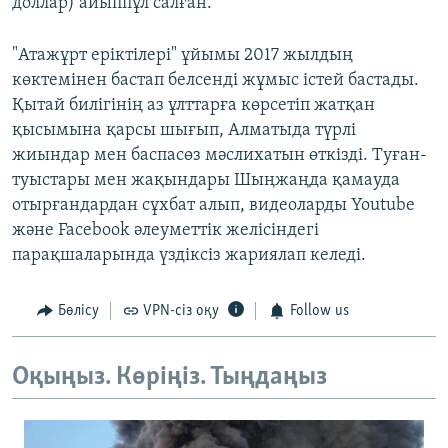
доллар) айыппұл салған.
"Атажұрт еріктілері" ұйымы 2017 жылдың
көктемінен бастап белсенді жұмыс істей бастады.
Қытай билігінің аз ұлттарға көрсетіп жатқан
қысымына қарсы шығып, Алматыда түрлі
жиындар мен баспасөз мәслихатын өткізді. Туған-
туыстары мен жақындары Шыңжаңда қамауда
отырғандардан сұхбат алып, видеоларды Youtube
және Facebook әлеуметтік желісіндегі
парақшаларында үздіксіз жариялап келеді.
Бөлісу
VPN-сіз оқу
Follow us
Оқыңыз. Көріңіз. Тыңдаңыз