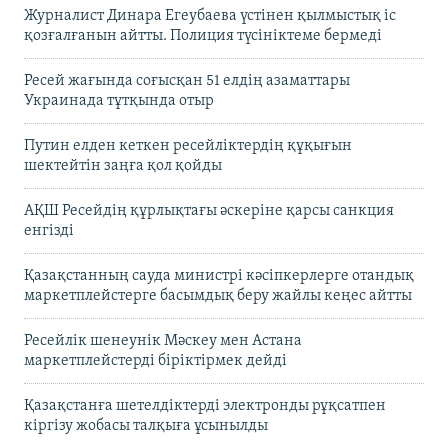
Журналист Динара Егеубаева үстінен қылмыстық іс
қозғалғанын айтты. Полиция түсініктеме бермеді
Ресей жағында соғысқан 51 елдің азаматтары
Украинада тұтқында отыр
Путин елден кеткен ресейліктердің құқығын
шектейтін заңға қол қойды
АҚШ Ресейдің құрлықтағы әскеріне қарсы санкция
енгізді
Қазақстанның сауда министрі кәсіпкерлерге отандық
маркетплейстерге басымдық беру жайлы кеңес айтты
Ресейлік шенеунік Мәскеу мен Астана
маркетплейстерді біріктірмек дейді
Қазақстанға шетелдіктерді электронды рұқсатпен
кіргізу жобасы талқыға ұсынылды