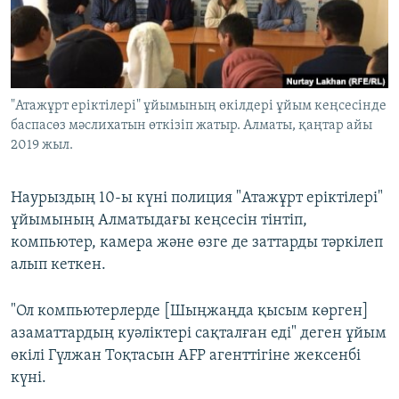
ЖАЗЫЛЫҢЫЗ
Басқа тілдерде
"Атажұрт еріктілері" ұйымының өкілдері ұйым кеңсесінде
баспасөз мәслихатын өткізіп жатыр. Алматы, қаңтар айы
2019 жыл.
Наурыздың 10-ы күні полиция "Атажұрт еріктілері"
ұйымының Алматыдағы кеңсесін тінтіп,
компьютер, камера және өзге де заттарды тәркілеп
алып кеткен.
"Ол компьютерлерде [Шыңжаңда қысым көрген]
азаматтардың куәліктері сақталған еді" деген ұйым
өкілі Гүлжан Тоқтасын AFP агенттігіне жексенбі
күні.