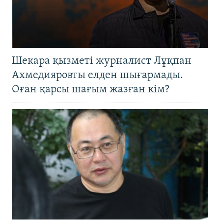
Шекара қызметі журналист Лұқпан
Ахмедияровты елден шығармады.
Оған қарсы шағым жазған кім?