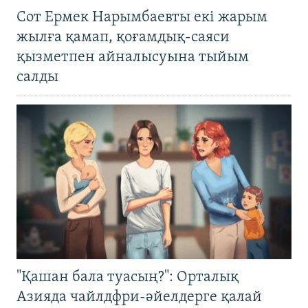
Сот Ермек Нарымбаевты екі жарым
жылға қамап, қоғамдық-саяси
қызметпен айналысуына тыйым
салды
"Қашан бала туасың?": Орталық
Азияда чайлдфри-әйелдерге қалай