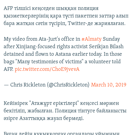
AFP тілшісі кеңседен шыққан полиция
қызметкерлерінің қара түсті пакетпен заттар алып
бара жатқан сәтін түсіріп, Twitter-де жариялаған.
My video from Ata-Jurt's office in
#Almaty
Sunday
after Xinjiang-focused rights activist Serikjan Bilash
detained and flown to Astana earlier today. In those
bags "Many testimonies of victims" a volunteer told
AFP.
pic.twitter.com/ChoE9jvevA
— Chris Rickleton (@ChrisRickleton)
March 10, 2019
Кейінірек "Атажұрт еріктілері" кеңсесі мөрмен
бекітіліп, жабылған. Полиция тінтуге байланысты
әзірге Азаттыққа жауап бермеді.
Бұған дейін құқыққорғау органдары ұйымның