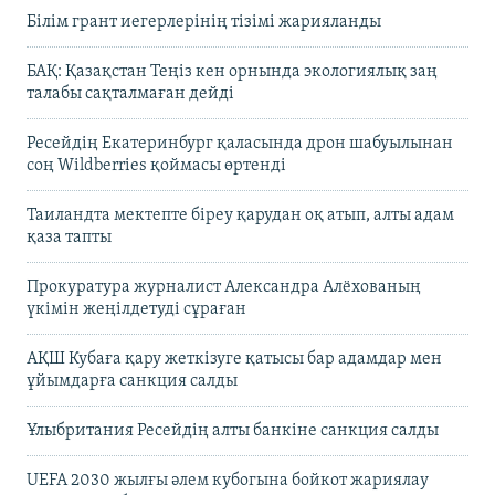
Білім грант иегерлерінің тізімі жарияланды
БАҚ: Қазақстан Теңіз кен орнында экологиялық заң
талабы сақталмаған дейді
Ресейдің Екатеринбург қаласында дрон шабуылынан
соң Wildberries қоймасы өртенді
Таиландта мектепте біреу қарудан оқ атып, алты адам
қаза тапты
Прокуратура журналист Александра Алёхованың
үкімін жеңілдетуді сұраған
АҚШ Кубаға қару жеткізуге қатысы бар адамдар мен
ұйымдарға санкция салды
Ұлыбритания Ресейдің алты банкіне санкция салды
UEFA 2030 жылғы әлем кубогына бойкот жариялау