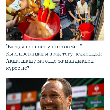
"Басқалар ішпес үшін төгейік".
Қырғызстандағы арақ төгу челленджі:
Ақша шашу ма әлде жамандықпен
күрес пе?