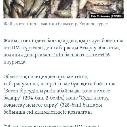
ЖАЗЫЛЫҢЫЗ
Жайық өзенінен ауланған балықтар. Көрнекі сурет.
Басқа тілдерде
Жайық өзеніндегі балықтардың қырылуы бойынша
істі ІІМ жүргізеді деп хабарлады Атырау облыстық
полиция департаментінің баспасөз қызметі 16
наурызда.
Облыстық полиция департаментінің
хабарлауынша, қазіргі кезде бұл оқиға бойынша
"Бөтен біреудің мүлкін абайсызда жою немесе
бүлдіру" (204-бап, 2-бөлім) және "Суды ластау,
қоқыстау немесе сарқу" (328-бап) баптары
бойынша екі қылмыстық іс қозғалған.