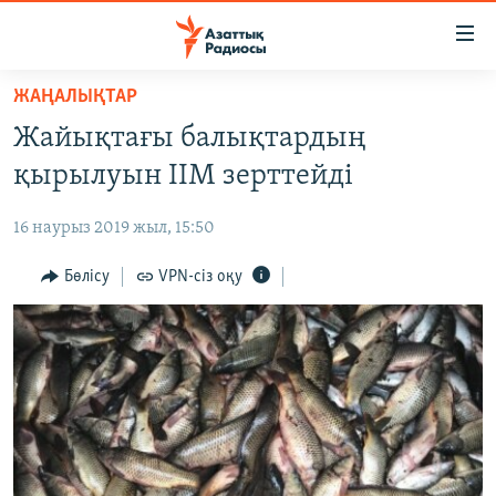
Accessibility
links
Skip
ЖАҢАЛЫҚТАР
to
ЖАҢАЛЫҚТАР
Жайықтағы балықтардың
main
САЯСАТ
content
қырылуын ІІМ зерттейді
AZATTYQTV
Skip
to
16 наурыз 2019 жыл, 15:50
ҚАҢТАР ОҚИҒАСЫ
main
АДАМ ҚҰҚЫҚТАРЫ
Бөлісу
VPN-сіз оқу
Navigation
Skip
ӘЛЕУМЕТ
to
ӘЛЕМ
Search
АРНАЙЫ ЖОБАЛАР
Русский