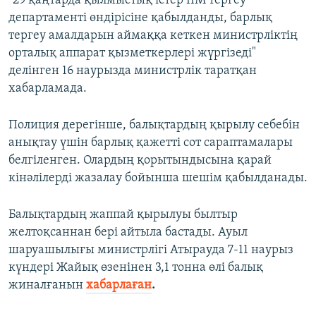
"29 қаңтарда қылмыстық істер ІІМ тергеу
департаменті өндірісіне қабылданды, барлық
тергеу амалдарын аймаққа кеткен министрліктің
орталық аппарат қызметкерлері жүргізеді"
делінген 16 наурызда министрлік таратқан
хабарламада.
Полиция дерегінше, балықтардың қырылу себебін
анықтау үшін барлық қажетті сот сараптамалары
белгіленген. Олардың қорытындысына қарай
кінәлілерді жазалау бойынша шешім қабылданады.
Балықтардың жаппай қырылуы былтыр
желтоқсаннан бері айтыла бастады. Ауыл
шаруашылығы министрлігі Атырауда 7-11 наурыз
күндері Жайық өзенінен 3,1 тонна өлі балық
жиналғанын
хабарлаған
.