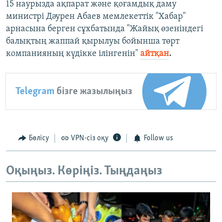
15 наурызда ақпарат және қоғамдық даму
министрі Дәурен Абаев мемлекеттік "Хабар"
арнасына берген сұхбатында "Жайық өзеніндегі
балықтың жаппай қырылуы бойынша төрт
компанияның күдікке ілінгенін"
айтқан
.
Telegram
бізге жазылыңыз
Бөлісу
VPN-сіз оқу
Follow us
Оқыңыз. Көріңіз. Тыңдаңыз