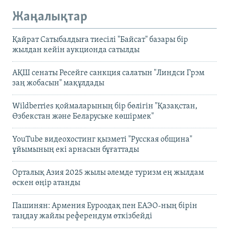
Жаңалықтар
Қайрат Сатыбалдыға тиесілі "Байсат" базары бір
жылдан кейін аукционда сатылды
АҚШ сенаты Ресейге санкция салатын "Линдси Грэм
заң жобасын" мақұлдады
Wildberries қоймаларының бір бөлігін "Қазақстан,
Өзбекстан және Беларуське көшірмек"
YouTube видеохостинг қызметі "Русская община"
ұйымының екі арнасын бұғаттады
Орталық Азия 2025 жылы әлемде туризм ең жылдам
өскен өңір атанды
Пашинян: Армения Еуроодақ пен ЕАЭО-ның бірін
таңдау жайлы референдум өткізбейді