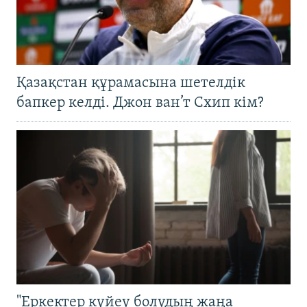
Қазақстан құрамасына шетелдік
бапкер келді. Джон ван’т Схип кім?
"Еркектер күйеу болудың жаңа