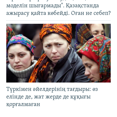
моделін шығармады". Қазақстанда
ажырасу қайта көбейді. Оған не себеп?
Түркімен әйелдерінің тағдыры: өз
елінде де, жат жерде де құқығы
қорғалмаған