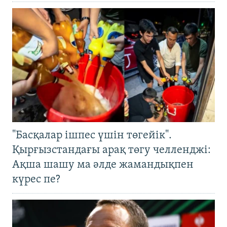
"Басқалар ішпес үшін төгейік".
Қырғызстандағы арақ төгу челленджі:
Ақша шашу ма әлде жамандықпен
күрес пе?