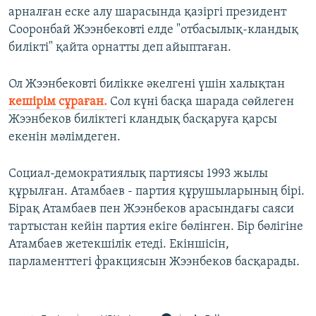
арналған еске алу шарасында қазіргі президент
Сооронбай Жээнбековті елде "отбасылық-кландық
билікті" қайта орнатты деп айыптаған.
Ол Жээнбековті билікке әкелгені үшін халықтан
кешірім сұраған.
Сол күні басқа шарада сөйлеген
Жээнбеков биліктегі кландық басқаруға қарсы
екенін мәлімдеген.
Социал-демократиялық партиясы 1993 жылы
құрылған. Атамбаев - партия құрушыларының бірі.
Бірақ Атамбаев пен Жээнбеков арасындағы саяси
тартыстан кейін партия екіге бөлінген. Бір бөлігіне
Атамбаев жетекшілік етеді. Екіншісін,
парламенттегі фракциясын Жээнбеков басқарады.