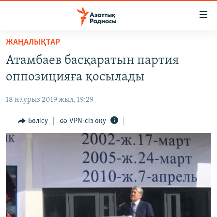
Accessibility
links
Skip
ЖАҢАЛЫҚТАР
to
ЖАҢАЛЫҚТАР
Атамбаев басқаратын партия
main
САЯСАТ
content
оппозицияға қосылады
AZATTYQTV
Skip
to
18 наурыз 2019 жыл, 19:29
ҚАҢТАР ОҚИҒАСЫ
main
АДАМ ҚҰҚЫҚТАРЫ
Бөлісу
VPN-сіз оқу
Navigation
Skip
ӘЛЕУМЕТ
to
ӘЛЕМ
Search
АРНАЙЫ ЖОБАЛАР
Русский