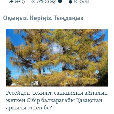
Бөлісу
VPN-сіз оқу
Follow us
Оқыңыз. Көріңіз. Тыңдаңыз
Ресейден Чехияға санкцияны айналып
жеткен Сібір балқарағайы Қазақстан
арқылы өткен бе?