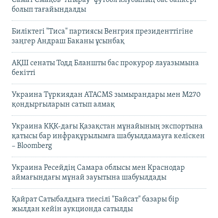
болып тағайындалды
Биліктегі "Тиса" партиясы Венгрия президенттігіне
заңгер Андраш Баканы ұсынбақ
АҚШ сенаты Тодд Бланшты бас прокурор лауазымына
бекітті
Украина Түркиядан ATACMS зымырандары мен M270
қондырғыларын сатып алмақ
Украина КҚК-дағы Қазақстан мұнайының экспортына
қатысы бар инфрақұрылымға шабуылдамауға келіскен
– Bloomberg
Украина Ресейдің Самара облысы мен Краснодар
аймағындағы мұнай зауытына шабуылдады
Қайрат Сатыбалдыға тиесілі "Байсат" базары бір
жылдан кейін аукционда сатылды