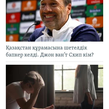
Қазақстан құрамасына шетелдік
бапкер келді. Джон ван’т Схип кім?