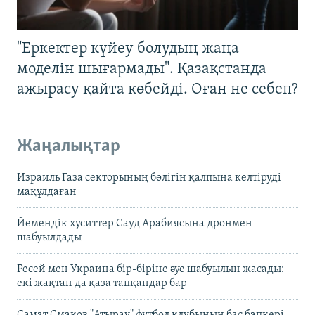
"Еркектер күйеу болудың жаңа
моделін шығармады". Қазақстанда
ажырасу қайта көбейді. Оған не себеп?
Жаңалықтар
Израиль Газа секторының бөлігін қалпына келтіруді
мақұлдаған
Йемендік хуситтер Сауд Арабиясына дронмен
шабуылдады
Ресей мен Украина бір-біріне әуе шабуылын жасады:
екі жақтан да қаза тапқандар бар
Самат Смақов "Атырау" футбол клубының бас бапкері