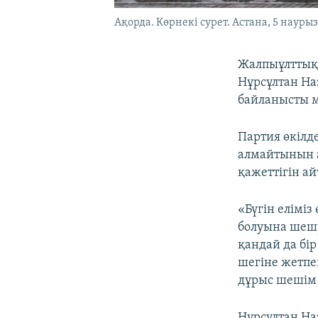
Ақорда. Көрнекі сурет. Астана, 5 наурыз
Жалпыұлттық
Нұрсұлтан На
байланысты 
Партия өкілде
алмайтынын а
қажеттігін ай
«Бүгін еліміз
болуына шешу
қандай да бі
шегіне жетпе
дұрыс шешім 
Нұрсұлтан На