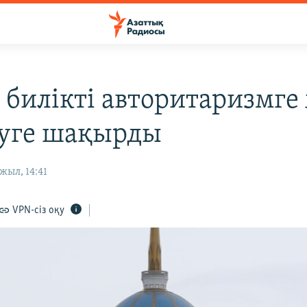
билікті авторитаризмге
уге шақырды
жыл, 14:41
VPN-сіз оқу