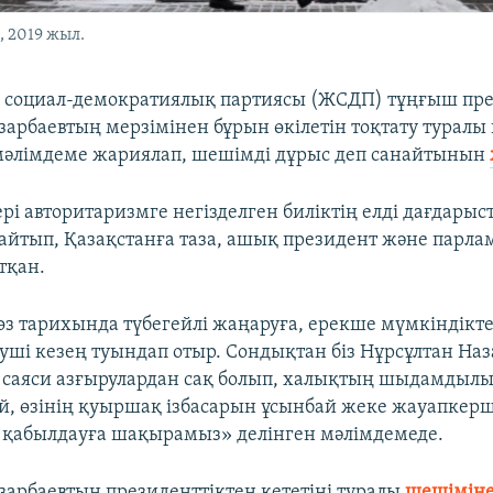
, 2019 жыл.
 социал-демократиялық партиясы (ЖСДП) тұңғыш пр
зарбаевтың мерзімінен бұрын өкілетін тоқтату туралы
мәлімдеме жариялап, шешімді дұрыс деп санайтынын
рі авторитаризмге негізделген биліктің елді дағдарыс
йтып, Қазақстанға таза, ашық президент және парла
тқан.
 өз тарихында түбегейлі жаңаруға, ерекше мүмкіндікт
ші кезең туындап отыр. Сондықтан біз Нұрсұлтан Наз
р саяси азғырулардан сақ болып, халықтың шыдамды
й, өзінің қуыршақ ізбасарын ұсынбай жеке жауапкершіл
қабылдауға шақырамыз» делінген мәлімдемеде.
зарбаевтың президенттіктен кететіні туралы
шешімін