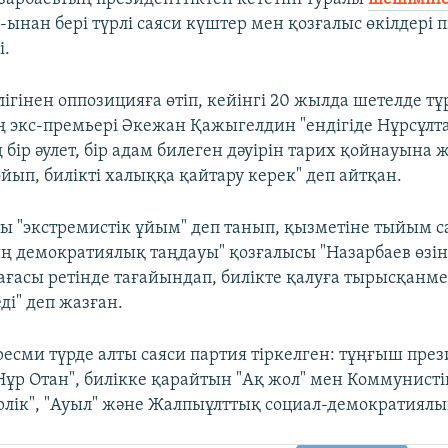
ынан бері түрлі саяси күштер мен қозғалыс өкілдері п
і.
лігінен оппозицияға өтіп, кейінгі 20 жылда шетелде т
 экс-премьері Әкежан Қажыгелдин "ендігіде Нұрсұлт
бір әулет, бір адам билеген дәуірін тарих қойнауына ж
йып, билікті халыққа қайтару керек" деп айтқан.
ты "экстремистік ұйым" деп танып, қызметіне тыйым с
ң демократиялық таңдауы" қозғалысы "Назарбаев өзін 
рағасы ретінде тағайындап, билікте қалуға тырысқанм
ді" деп жазған.
ресми түрде алты саяси партия тіркелген: тұңғыш пре
Нұр Отан", билікке қарайтын "Ақ жол" мен Коммунисті
ірлік", "Ауыл" және Жалпыұлттық социал-демократиялы