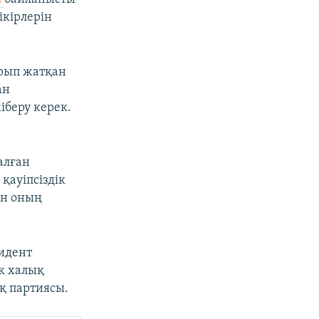
ікірлерін
ұрып жатқан
ан
іберу керек.
алған
қауіпсіздік
ен оның
зидент
к халық
қ партиясы.