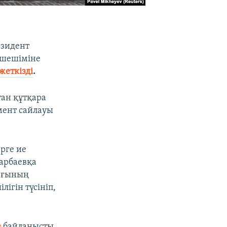
езидент
 шешіміне
жеткізді
.
тан құтқара
мент сайлауы
ерге ие
арбаевқа
лығының
ігін түсініп,
е
байланысты