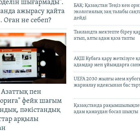
оделін шығармады".
БАҚ: Қазақстан Теңіз кен ор
танда ажырасу қайта
экологиялық заң талабы сақ
дейді
. Оған не себеп?
Таиландта мектепте біреу қа
атып, алты адам қаза тапты
АҚШ Кубаға қару жеткізуге қ
адамдар мен ұйымдарға сан
UEFA 2030 жылғы әлем кубог
жариялау идеясынан бас та
 Азаттық пен
ориға" фейк шағым
Қазақстанда рақымшылықпен
андық, пәкістандық
адам қамаудан босап шықты
ттар арқылы
ан