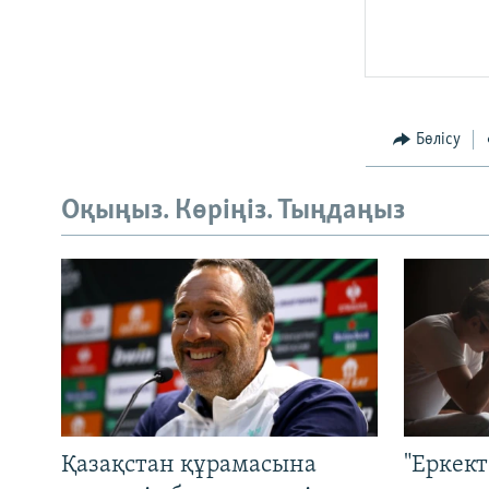
Бөлісу
Оқыңыз. Көріңіз. Тыңдаңыз
Қазақстан құрамасына
"Еркек