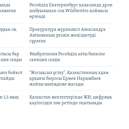
нында
Ресейдің Екатеринбург қаласында дрон
талмаған
шабуылынан соң Wildberries қоймасы
өртенді
рудан оқ
Прокуратура журналист Александра
Алёхованың үкімін жеңілдетуді
сұраған
атысы бар
Ұлыбритания Ресейдің алты банкіне
кция салды
санкция салды
ына бойкот
"Жосықсыз ұстау". Қазақстанның адам
ртпайды
құқығы бюросы Ермек Нарымбаев
жайлы мәлімдеме жасады
 1,5 мың
Қазақстан мектептерінде ЖИ, цифрлық
қауіпсіздік пән ретінде оқытылады