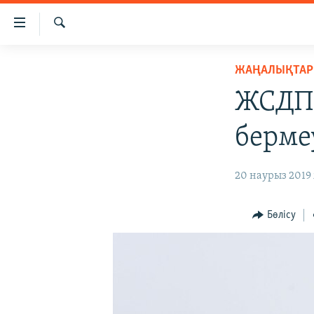
Accessibility
links
İздеу
Skip
ЖАҢАЛЫҚТАР
ЖАҢАЛЫҚТАР
to
САЯСАТ
main
ЖСДП 
content
AZATTYQTV
Skip
берме
ҚАҢТАР ОҚИҒАСЫ
to
main
АДАМ ҚҰҚЫҚТАРЫ
20 наурыз 2019 
Navigation
ӘЛЕУМЕТ
Skip
to
ӘЛЕМ
Бөлісу
Search
АРНАЙЫ ЖОБАЛАР