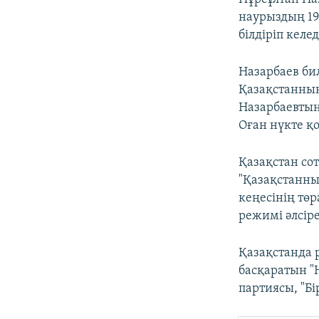
наурыздың 19-
білдіріп келед
Назарбаев би
Қазақстанның
Назарбаевтың 
Оған нүкте қо
Қазақстан со
"Қазақстанны
кеңесінің тө
режимі әлсіре
Қазақстанда 
басқаратын "
партиясы, "Б