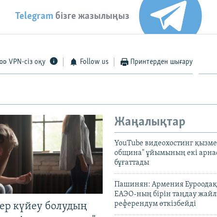
Telegram
бізге жазылыңыз
VPN-сіз оқу
Follow us
Принтерден шығару
Жаңалықтар
YouTube видеохостинг қызмет
община" ұйымының екі арн
бұғаттады
Пашинян: Армения Еуроодақ
ЕАЭО-ның бірін таңдау жай
референдум өткізбейді
тер күйеу болудың