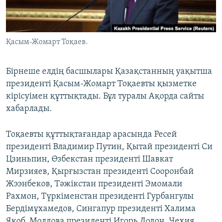
ЖАЗЫЛЫҢЫЗ
Қасым-Жомарт Тоқаев.
Басқа тілдерде
Бірнеше елдің басшылары Қазақстанның уақытша
президенті Қасым-Жомарт Тоқаевты қызметке
кірісуімен құттықтады. Бұл туралы Ақорда сайты
хабарлады.
Тоқаевты құттықтағандар арасында Ресей
президенті Владимир Путин, Қытай президенті Си
Цзиньпин, Өзбекстан президенті Шавкат
Мирзияев, Қырғызстан президенті Сооронбай
Жээнбеков, Тәжікстан президенті Эмомали
Рахмон, Түркіменстан президенті Гурбангулы
Бердімұхамедов, Сингапур президенті Халима
Якоб, Молдова президенті Игорь Додон, Чехия