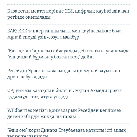
Қазақстан мектептерінде ЖИ, цифрлық қауіпсіздік пән
ретінде оқытылады
БАҚ: КҚК танкер тапшылығы мен қауіпсіздікке бола
мұнай тиеуді үзіп-созуға мәжбүр
"Қазақстан" арнасы сайлауалды дебаттағы сауалнамада
"ешқандай бұрмалау болған жоқ" дейді
Ресейдің Ярослав қаласындағы ірі мұнай зауытына
дрон шабуылдады
CPJ ұйымы Қазақстан билігін Лұқпан Ахмедияровты
қудалауды тоқтатуға үндеді
Wildberries негізгі қоймаларын Ресейден көшірмек
деген хабарды жоққа шығарды
"Әділ сөз" қоры Динара Егеубаеваға қатысты істі ашық
тергеуге шақырды