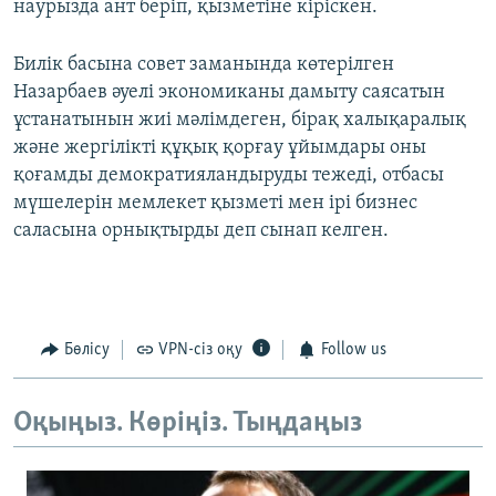
наурызда ант беріп, қызметіне кіріскен.
Билік басына совет заманында көтерілген
Назарбаев әуелі экономиканы дамыту саясатын
ұстанатынын жиі мәлімдеген, бірақ халықаралық
және жергілікті құқық қорғау ұйымдары оны
қоғамды демократияландыруды тежеді, отбасы
мүшелерін мемлекет қызметі мен ірі бизнес
саласына орнықтырды деп сынап келген.
Бөлісу
VPN-сіз оқу
Follow us
Оқыңыз. Көріңіз. Тыңдаңыз