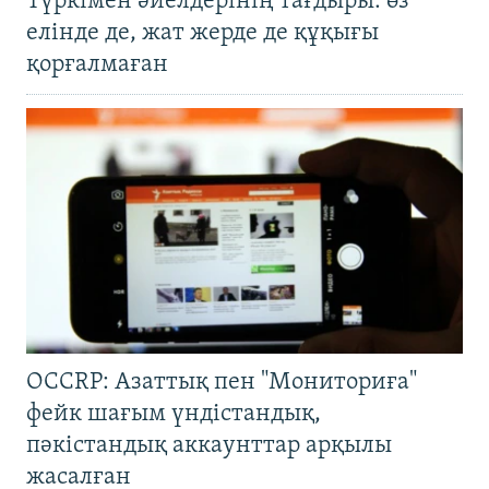
Түркімен әйелдерінің тағдыры: өз
елінде де, жат жерде де құқығы
қорғалмаған
OCCRP: Азаттық пен "Мониториға"
фейк шағым үндістандық,
пәкістандық аккаунттар арқылы
жасалған