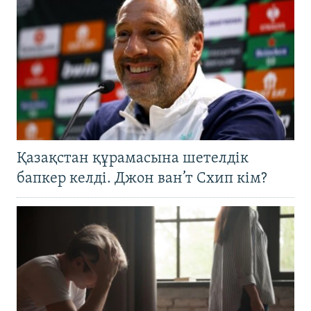
Қазақстан құрамасына шетелдік
бапкер келді. Джон ван’т Схип кім?