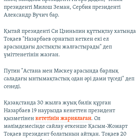
президенті Милош Земан, Сербия президенті
Александр Вучич бар.
Қытай президенті Си Цзиньпин құттықтау хатында
Тоқаев "Назарбаев орнатып кеткен екі ел
арасындағы достықты жалғастырады" деп
үміттенетінін жазған.
Путин "Астана мен Мәскеу арасында барлық
саладағы ынтымақтастық одан әрі дами түседі" деп
сенеді.
Қазақстанда 30 жылға жуық билік құрған
Назарбаев 19 наурызда кенеттен президент
қызметінен
кететінін жариялаған
. Ол
мәлімдемесінде сайлау өткенше Қасым-Жомарт
Тоқаев президент болатынын айтқан. Тоқаев 20