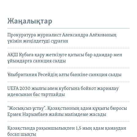
Жаңалықтар
Прокуратура журналист Александра Алёхованың
үкімін жеңілдетуді сұраған
АҚШ Кубаға қару жеткізуге қатысы бар адамдар мен
ұйымдарға санкция салды
Ұлыбритания Ресейдің алты банкіне санкция салды
UEFA 2030 жылғы әлем кубогына бойкот жариялау
идеясынан бас тартпайды
"Жосықсыз ұстау". Қазақстанның адам құқығы бюросы
Ермек Нарымбаев жайлы мәлімдеме жасады
Қазақстанда рақымшылықпен 1,5 мың адам қамаудан
босап шықты