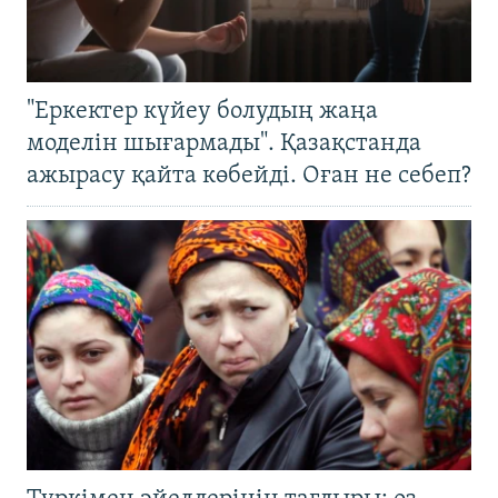
"Еркектер күйеу болудың жаңа
моделін шығармады". Қазақстанда
ажырасу қайта көбейді. Оған не себеп?