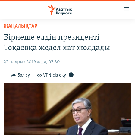
Accessibility
links
Skip
ЖАҢАЛЫҚТАР
to
ЖАҢАЛЫҚТАР
Бірнеше елдің президенті
main
САЯСАТ
content
Тоқаевқа жедел хат жолдады
AZATTYQTV
Skip
to
22 наурыз 2019 жыл, 07:30
ҚАҢТАР ОҚИҒАСЫ
main
АДАМ ҚҰҚЫҚТАРЫ
Бөлісу
VPN-сіз оқу
Navigation
Skip
ӘЛЕУМЕТ
to
ӘЛЕМ
Search
АРНАЙЫ ЖОБАЛАР
Русский