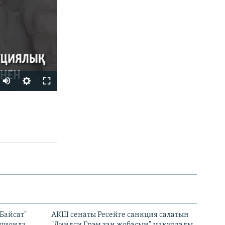
БӨЛІСІҢІЗ
px
width
Байсат"
АҚШ сенаты Ресейге санкция салатын