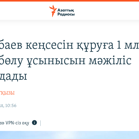
баев кеңсесін құруға 1 м
 бөлу ұсынысын мәжіліс
дады
ИТҚЫЗЫ
л, 10:56
VPN-сіз оқу