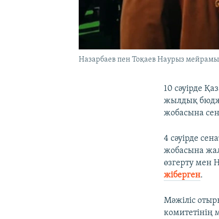
Назарбаев пен Тоқаев Наурыз мейрамы ш
10 сәуірде Қ
жылдық бюдже
жобасына сена
4 сәуірде се
жобасына жал
өзгерту мен 
жіберген
.
Мәжіліс оты
комитетінің 