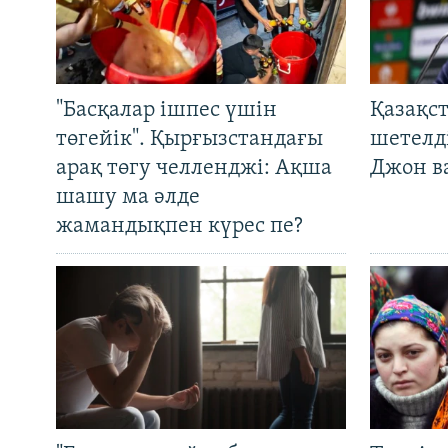
"Басқалар ішпес үшін
Қазақс
төгейік". Қырғызстандағы
шетелді
арақ төгу челленджі: Ақша
Джон ва
шашу ма әлде
жамандықпен күрес пе?