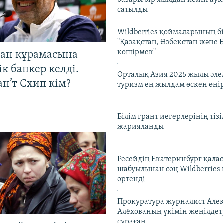
базары бір жылдан кейін ау
сатылды
Wildberries қоймаларының бі
"Қазақстан, Өзбекстан және 
көшірмек"
тан құрамасына
к бапкер келді.
Орталық Азия 2025 жылы әл
н’т Схип кім?
туризм ең жылдам өскен өңі
Білім грант иегерлерінің тізі
жарияланды
Ресейдің Екатеринбург қала
шабуылынан соң Wildberries
өртенді
Прокуратура журналист Але
Алёхованың үкімін жеңілдет
сұраған