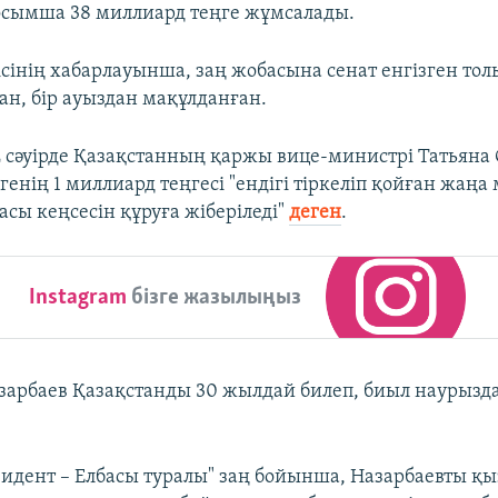
сымша 38 миллиард теңге жұмсалады.
ісінің хабарлауынша, заң жобасына сенат енгізген то
ан, бір ауыздан мақұлданған.
 2 сәуірде Қазақстанның қаржы вице-министрі Татьяна 
енің 1 миллиард теңгесі "ендігі тіркеліп қойған жаңа
асы кеңсесін құруға жіберіледі"
деген
.
Instagram
бізге жазылыңыз
зарбаев Қазақстанды 30 жылдай билеп, биыл наурызд
идент – Елбасы туралы" заң бойынша, Назарбаевты қы