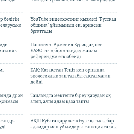
кционда
"Линдси Грэм заң жобасын" мақұлдады
р бөлігін
YouTube видеохостинг қызметі "Русская
Беларуське
община" ұйымының екі арнасын
бұғаттады
емде
Пашинян: Армения Еуроодақ пен
р атанды
ЕАЭО-ның бірін таңдау жайлы
референдум өткізбейді
мі
БАҚ: Қазақстан Теңіз кен орнында
экологиялық заң талабы сақталмаған
дейді
сында дрон
Таиландта мектепте біреу қарудан оқ
 қоймасы
атып, алты адам қаза тапты
ксандра
АҚШ Кубаға қару жеткізуге қатысы бар
уді
адамдар мен ұйымдарға санкция салды