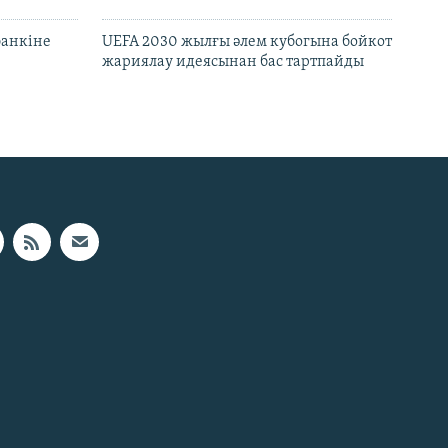
банкіне
UEFA 2030 жылғы әлем кубогына бойкот
жариялау идеясынан бас тартпайды