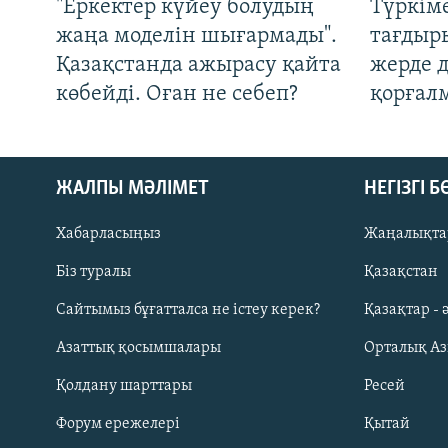
"Еркектер күйеу болудың
Түркім
жаңа моделін шығармады".
тағдыры
Қазақстанда ажырасу қайта
жерде 
көбейді. Оған не себеп?
қорғал
ЖАЛПЫ МӘЛІМЕТ
НЕГІЗГІ 
Хабарласыңыз
Жаңалықта
Біз туралы
Қазақстан
Русский
Сайтымыз бұғатталса не істеу керек?
Қазақтар - 
Азаттық қосымшалары
Орталық А
ЖАЗЫЛЫҢЫЗ
Қолдану шарттары
Ресей
Форум ережелері
Қытай