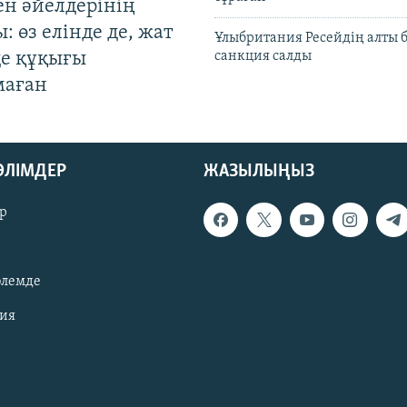
ен әйелдерінің
: өз елінде де, жат
Ұлыбритания Ресейдің алты 
де құқығы
санкция салды
маған
БӨЛІМДЕР
ЖАЗЫЛЫҢЫЗ
р
әлемде
зия