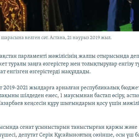
арасына келген сәт. Астана, 21 наурыз 2019 жыл.
азақстан парламенті мәжілісінің жалпы отырысында де
т туралы заңға өзгерістер мен толықтырулар енгізу т
т енгізген өзгерістерді мақұлдады.
нат 2019-2021 жылдарға арналған республикалық бюдже
ақыны шілдеден емес, 1 маусымнан бастап өсіру, аста
Назарбаев кеңсесін құру шығындарын қосу үшін мәжіл
рысында сенат ұсыныстарын таныстырған қаржы және
мүшесі, депутат Серік Құсайыновтың сөзінше, осы үш 