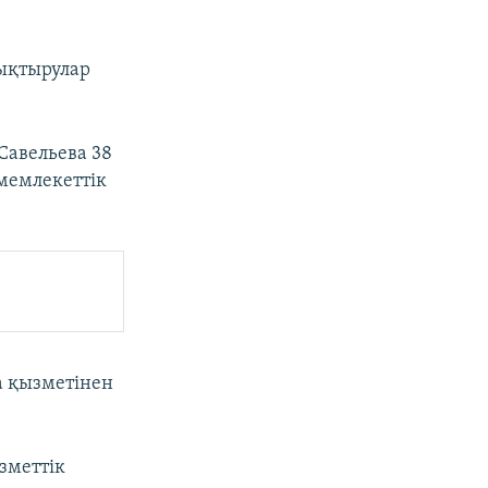
лықтырулар
Савельева 38
 мемлекеттік
а қызметінен
зметтік