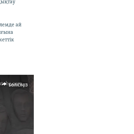
дықтау
лемде ай
ығына
кеттік
БӨЛІСІҢІЗ