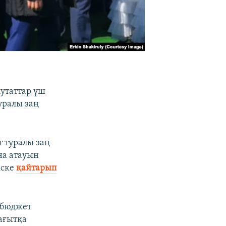
путаттар үш
уралы заң
т туралы заң
на атауын
іске
қайтарып
 бюджет
бағытқа