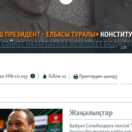
1:25
EMBED
VPN-сіз оқу
Follow us
Принтерден шығару
Жаңалықтар
Қайрат Сатыбалдыға тиесілі "