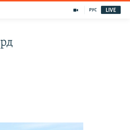
LIVE
РУС
лрд