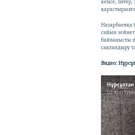
кеңсе, пәтер
қарастырылғ
Назарбаевқа 
сайын зейнет
байланысты п
сақтандыру т
Видео: Нұрсұ
Нұрсұлтан
(c)
Азат Еуро