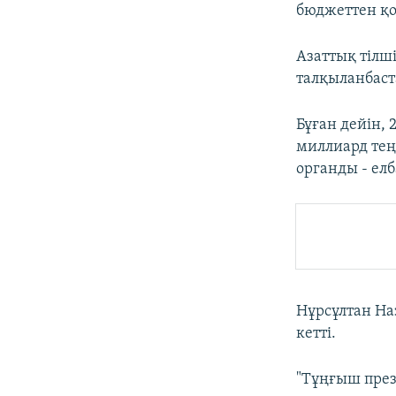
бюджеттен қо
Азаттық тілш
талқыланбаст
Бұған дейін,
миллиард теңг
органды - елб
Нұрсұлтан На
кетті.
"Тұңғыш през