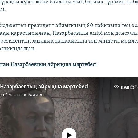
, тұрақты күзет және байланыстың барлық түрімен жаб
ан.
бюджеттен президент айлығының 80 пайызына тең кө
ақы қарастырылған, Назарбаевтың өмірі мен денсаул
резиденттің жылдық жалақысына тең міндетті мемле
ағайындалған.
лтан Назарбаевтың айрықша мәртебесі
 Назарбаевтың айрықша мәртебесі
EMBED
па / Азаттық Радиосы
No media source currently available