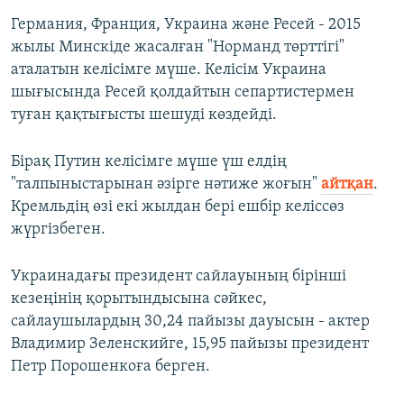
Германия, Франция, Украина және Ресей - 2015
жылы Минскіде жасалған "Норманд төрттігі"
аталатын келісімге мүше. Келісім Украина
шығысында Ресей қолдайтын сепартистермен
туған қақтығысты шешуді көздейді.
Бірақ Путин келісімге мүше үш елдің
"талпыныстарынан әзірге нәтиже жоғын"
айтқан
.
Кремльдің өзі екі жылдан бері ешбір келіссөз
жүргізбеген.
Украинадағы президент сайлауының бірінші
кезеңінің қорытындысына сәйкес,
сайлаушылардың 30,24 пайызы дауысын - актер
Владимир Зеленскийге, 15,95 пайызы президент
Петр Порошенкоға берген.