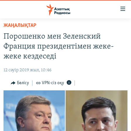
Accessibility
links
Skip
ЖАҢАЛЫҚТАР
to
ЖАҢАЛЫҚТАР
Порошенко мен Зеленский
main
САЯСАТ
content
Франция президентімен жеке-
AZATTYQTV
Skip
жеке кездеседі
to
ҚАҢТАР ОҚИҒАСЫ
main
12 сәуір 2019 жыл, 10:46
АДАМ ҚҰҚЫҚТАРЫ
Navigation
Skip
Бөлісу
VPN-сіз оқу
ӘЛЕУМЕТ
to
ӘЛЕМ
Search
АРНАЙЫ ЖОБАЛАР
Русский