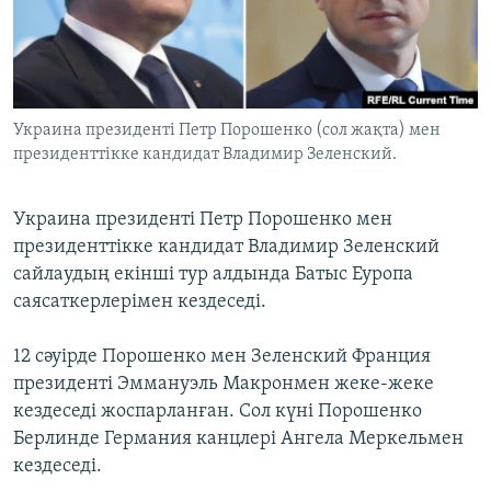
ЖАЗЫЛЫҢЫЗ
Басқа тілдерде
Украина президенті Петр Порошенко (сол жақта) мен
президенттікке кандидат Владимир Зеленский.
Украина президенті Петр Порошенко мен
президенттікке кандидат Владимир Зеленский
сайлаудың екінші тур алдында Батыс Еуропа
саясаткерлерімен кездеседі.
12 сәуірде Порошенко мен Зеленский Франция
президенті Эммануэль Макрон​мен жеке-жеке
кездеседі жоспарланған. Сол күні Порошенко
Берлинде Германия канцлері Ангела Меркельмен
кездеседі.