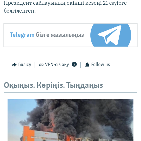
Президент сайлауының екінші кезеңі 21 сәуірге
белгіленген.
Telegram
бізге жазылыңыз
Бөлісу
VPN-сіз оқу
Follow us
Оқыңыз. Көріңіз. Тыңдаңыз