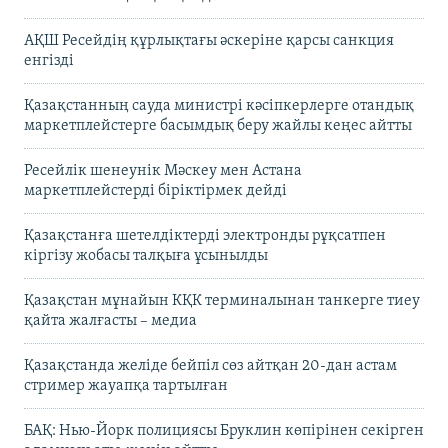
АҚШ Ресейдің құрлықтағы әскеріне қарсы санкция
енгізді
Қазақстанның сауда министрі кәсіпкерлерге отандық
маркетплейстерге басымдық беру жайлы кеңес айтты
Ресейлік шенеунік Мәскеу мен Астана
маркетплейстерді біріктірмек дейді
Қазақстанға шетелдіктерді электронды рұқсатпен
кіргізу жобасы талқыға ұсынылды
Қазақстан мұнайын КҚК терминалынан танкерге тиеу
қайта жалғасты – медиа
Қазақстанда желіде бейпіл сөз айтқан 20-дан астам
стример жауапқа тартылған
БАҚ: Нью-Йорк полициясы Бруклин көпірінен секірген