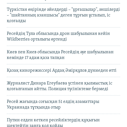
Түркістан өңірінде әйелдерді – "ұрғашылар", әншілерді
– "шайтанның азаншысы" деген тұрғын ұсталып, іс
қозғалды
Ресейдің Тула облысында дрон шабуылынан кейін
Wildberries орталығы өртенді
Киев пен Киев облысында Ресейдің әуе шабуылынан
кемінде 17 адам қаза тапқан
Қазақ кинорежиссері Ардақ Әмірқұлов дүниеден өтті
Журналист Динара Егеубаева үстінен қылмыстық іс
қозғалғанын айтты. Полиция түсініктеме бермеді
Ресей жағында соғысқан 51 елдің азаматтары
Украинада тұтқында отыр
Путин елден кеткен ресейліктердің құқығын
шектейтін заңға қол қойды