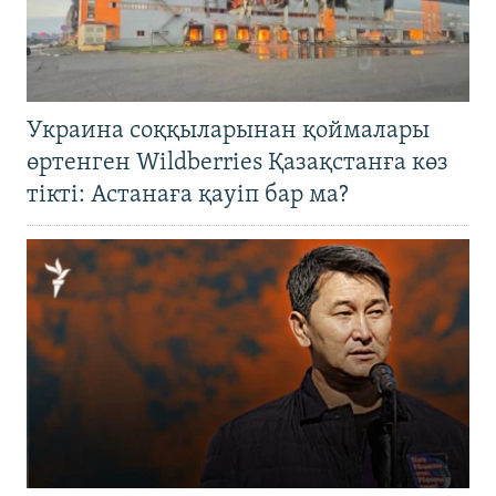
Украина соққыларынан қоймалары
өртенген Wildberries Қазақстанға көз
тікті: Астанаға қауіп бар ма?