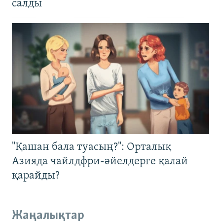
салды
"Қашан бала туасың?": Орталық
Азияда чайлдфри-әйелдерге қалай
қарайды?
Жаңалықтар