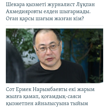
Шекара қызметі журналист Лұқпан
Ахмедияровты елден шығармады.
Оған қарсы шағым жазған кім?
Сот Ермек Нарымбаевты екі жарым
жылға қамап, қоғамдық-саяси
қызметпен айналысуына тыйым