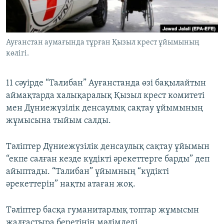
ЖАЗЫЛЫҢЫЗ
Ауғанстан аумағында тұрған Қызыл крест ұйымының
көлігі.
Басқа тілдерде
11 сәуірде “Талибан” Ауғанстанда өзі бақылайтын
аймақтарда халықаралық Қызыл крест комитеті
мен Дүниежүзілік денсаулық сақтау ұйымының
жұмысына тыйым салды.
Тәліптер Дүниежүзілік денсаулық сақтау ұйымын
“екпе салған кезде күдікті әрекеттерге барды” деп
айыптады. “Талибан” ұйымның “күдікті
әрекеттерін” нақты атаған жоқ.
Тәліптер басқа гуманитарлық топтар жұмысын
жалғастыра беретінін мәлімдеді.