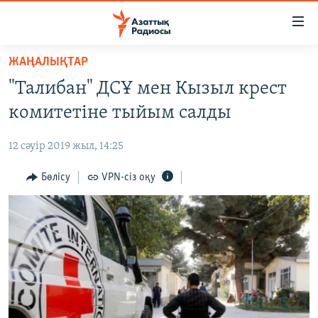
Accessibility
links
Skip
ЖАҢАЛЫҚТАР
to
ЖАҢАЛЫҚТАР
"Талибан" ДСҰ мен Кызыл крест
main
САЯСАТ
content
комитетіне тыйым салды
AZATTYQTV
Skip
to
12 сәуір 2019 жыл, 14:25
ҚАҢТАР ОҚИҒАСЫ
main
АДАМ ҚҰҚЫҚТАРЫ
Бөлісу
VPN-сіз оқу
Navigation
Skip
ӘЛЕУМЕТ
to
ӘЛЕМ
Search
АРНАЙЫ ЖОБАЛАР
Русский