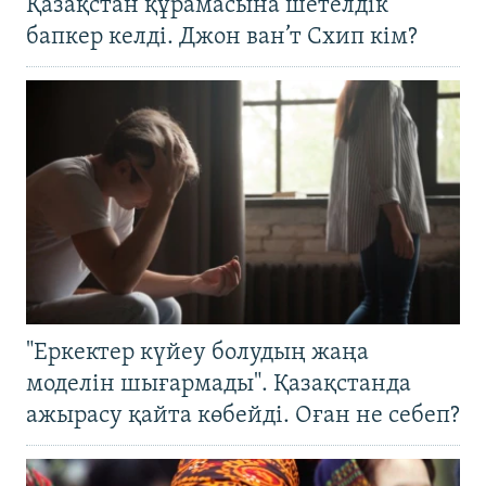
Қазақстан құрамасына шетелдік
бапкер келді. Джон ван’т Схип кім?
"Еркектер күйеу болудың жаңа
моделін шығармады". Қазақстанда
ажырасу қайта көбейді. Оған не себеп?