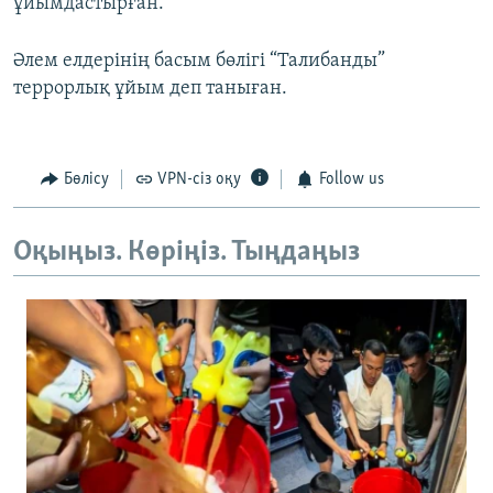
ұйымдастырған.
Әлем елдерінің басым бөлігі “Талибанды”
террорлық ұйым деп таныған.
Бөлісу
VPN-сіз оқу
Follow us
Оқыңыз. Көріңіз. Тыңдаңыз