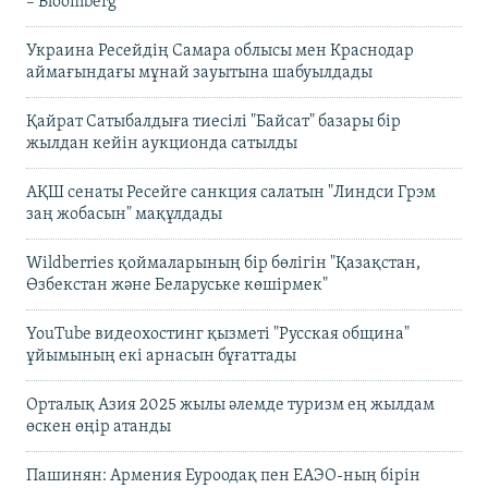
– Bloomberg
Украина Ресейдің Самара облысы мен Краснодар
аймағындағы мұнай зауытына шабуылдады
Қайрат Сатыбалдыға тиесілі "Байсат" базары бір
жылдан кейін аукционда сатылды
АҚШ сенаты Ресейге санкция салатын "Линдси Грэм
заң жобасын" мақұлдады
Wildberries қоймаларының бір бөлігін "Қазақстан,
Өзбекстан және Беларуське көшірмек"
YouTube видеохостинг қызметі "Русская община"
ұйымының екі арнасын бұғаттады
Орталық Азия 2025 жылы әлемде туризм ең жылдам
өскен өңір атанды
Пашинян: Армения Еуроодақ пен ЕАЭО-ның бірін