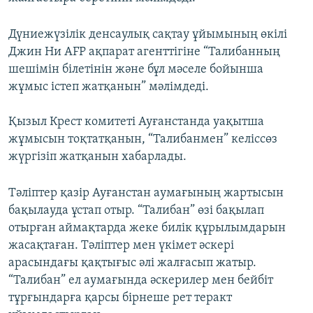
Дүниежүзілік денсаулық сақтау ұйымының өкілі
Джин Ни AFP ақпарат агенттігіне “Талибанның
шешімін білетінін және бұл мәселе бойынша
жұмыс істеп жатқанын” мәлімдеді.
Қызыл Крест комитеті Ауғанстанда уақытша
жұмысын тоқтатқанын, “Талибанмен” келіссөз
жүргізіп жатқанын хабарлады.
Тәліптер қазір Ауғанстан аумағының жартысын
бақылауда ұстап отыр. “Талибан” өзі бақылап
отырған аймақтарда жеке билік құрылымдарын
жасақтаған. Тәліптер мен үкімет әскері
арасындағы қақтығыс әлі жалғасып жатыр.
“Талибан” ел аумағында әскерилер мен бейбіт
тұрғындарға қарсы бірнеше рет теракт