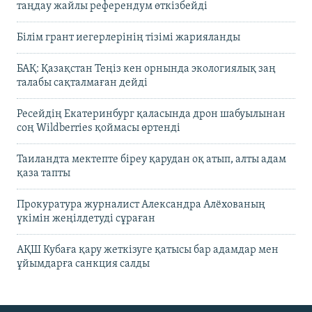
таңдау жайлы референдум өткізбейді
Білім грант иегерлерінің тізімі жарияланды
БАҚ: Қазақстан Теңіз кен орнында экологиялық заң
талабы сақталмаған дейді
Ресейдің Екатеринбург қаласында дрон шабуылынан
соң Wildberries қоймасы өртенді
Таиландта мектепте біреу қарудан оқ атып, алты адам
қаза тапты
Прокуратура журналист Александра Алёхованың
үкімін жеңілдетуді сұраған
АҚШ Кубаға қару жеткізуге қатысы бар адамдар мен
ұйымдарға санкция салды