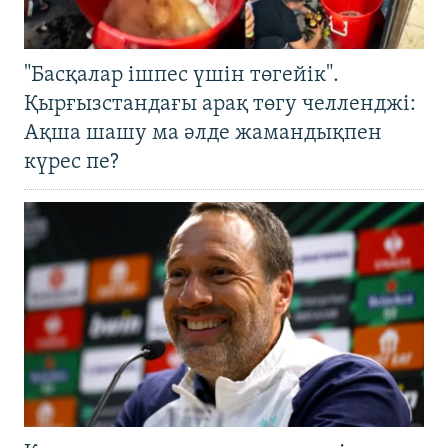
"Басқалар ішпес үшін төгейік".
Қырғызстандағы арақ төгу челленджі:
Ақша шашу ма әлде жамандықпен
күрес пе?