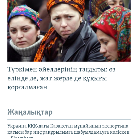
Түркімен әйелдерінің тағдыры: өз
елінде де, жат жерде де құқығы
қорғалмаған
Жаңалықтар
Украина КҚК-дағы Қазақстан мұнайының экспортына
қатысы бар инфрақұрылымға шабуылдамауға келіскен