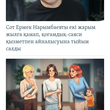
Сот Ермек Нарымбаевты екі жарым
жылға қамап, қоғамдық-саяси
қызметпен айналысуына тыйым
салды