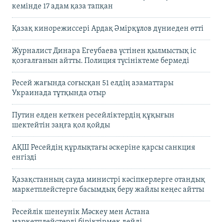
кемінде 17 адам қаза тапқан
Қазақ кинорежиссері Ардақ Әмірқұлов дүниеден өтті
Журналист Динара Егеубаева үстінен қылмыстық іс
қозғалғанын айтты. Полиция түсініктеме бермеді
Ресей жағында соғысқан 51 елдің азаматтары
Украинада тұтқында отыр
Путин елден кеткен ресейліктердің құқығын
шектейтін заңға қол қойды
АҚШ Ресейдің құрлықтағы әскеріне қарсы санкция
енгізді
Қазақстанның сауда министрі кәсіпкерлерге отандық
маркетплейстерге басымдық беру жайлы кеңес айтты
Ресейлік шенеунік Мәскеу мен Астана
маркетплейстерді біріктірмек дейді