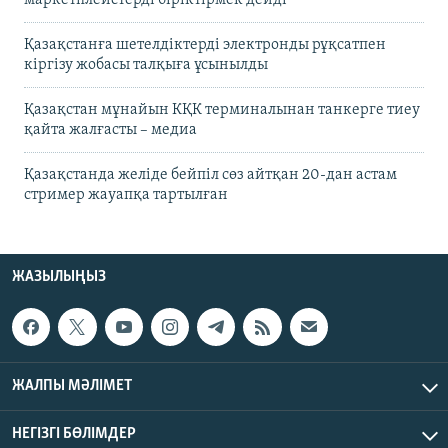
Қазақстанға шетелдіктерді электронды рұқсатпен
кіргізу жобасы талқыға ұсынылды
Қазақстан мұнайын КҚК терминалынан танкерге тиеу
қайта жалғасты – медиа
Қазақстанда желіде бейпіл сөз айтқан 20-дан астам
стример жауапқа тартылған
ЖАЗЫЛЫҢЫЗ
ЖАЛПЫ МӘЛІМЕТ
НЕГІЗГІ БӨЛІМДЕР