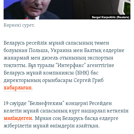
ЖАЗЫЛЫҢЫЗ
Көрнекі сурет.
Басқа тілдерде
Беларусь ресейлік мұнай сапасының төмен
болуынан Польша, Украина мен Балтық елдеріне
жанармай мен дизель отынының экспортын
тоқтатты. Бұл туралы "Интерфакс" агенттігіне
Беларусь мұнай компаниясы (БНК) бас
директорының орынбасары Сергей Гриб
хабарлаған
.
19 сәуірде "Белнефтехим" концерні Ресейден
келетін мұнай сапасының күрт нашарлап кеткенін
мәлімдеген
. Мұнан соң Беларусь басқа елдерге
жіберілетін мұнай өнімдерін азайтқан.