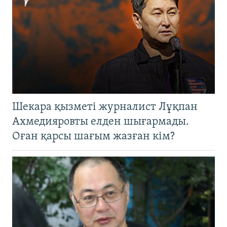
Шекара қызметі журналист Лұқпан
Ахмедияровты елден шығармады.
Оған қарсы шағым жазған кім?