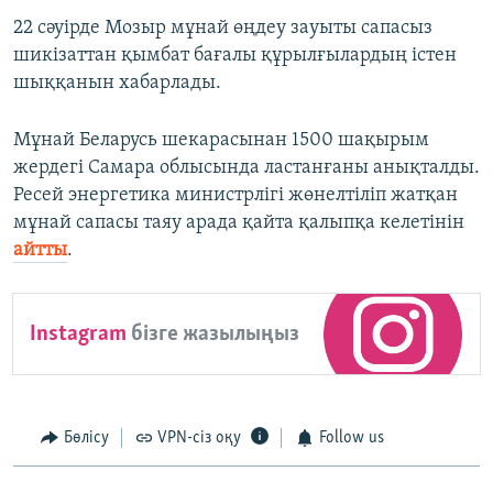
22 сәуірде Мозыр мұнай өңдеу зауыты сапасыз
шикізаттан қымбат бағалы құрылғылардың істен
шыққанын хабарлады.
Мұнай Беларусь шекарасынан 1500 шақырым
жердегі Самара облысында ластанғаны анықталды.
Ресей энергетика министрлігі жөнелтіліп жатқан
мұнай сапасы таяу арада қайта қалыпқа келетінін
айтты
.
Instagram
бізге жазылыңыз
Бөлісу
VPN-сіз оқу
Follow us