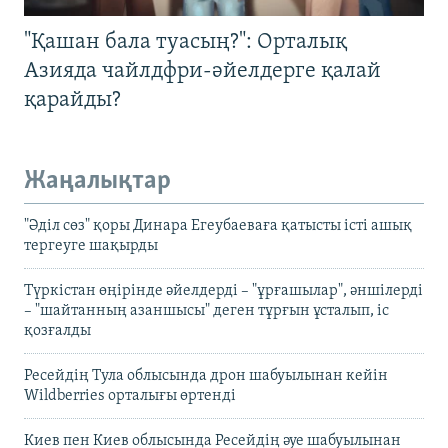
"Қашан бала туасың?": Орталық
Азияда чайлдфри-әйелдерге қалай
қарайды?
Жаңалықтар
"Әділ сөз" қоры Динара Егеубаеваға қатысты істі ашық
тергеуге шақырды
Түркістан өңірінде әйелдерді – "ұрғашылар", әншілерді
– "шайтанның азаншысы" деген тұрғын ұсталып, іс
қозғалды
Ресейдің Тула облысында дрон шабуылынан кейін
Wildberries орталығы өртенді
Киев пен Киев облысында Ресейдің әуе шабуылынан