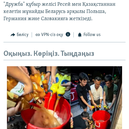
"Дружба" құбыр желісі Ресей мен Қазақстаннан
келетін мұнайды Беларусь арқылы Польша,
Германия және Словакияға жеткізеді.
Бөлісу
VPN-сіз оқу
Follow us
Оқыңыз. Көріңіз. Тыңдаңыз