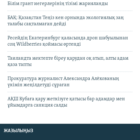
Білім грант иегерлерінің тізімі жарияланды
БАҚ: Қазақстан Теңіз кен орнында экологиялық заң
талабы сақталмаған дейді
Ресейдің Екатеринбург қаласында дрон шабуылынан
соң Wildberries қоймасы өртенді
Таиландта мектепте біреу қарудан оқ атып, алты адам
қаза тапты
Прокуратура журналист Александра Алёхованың
үкімін жеңілдетуді сұраған
АҚШ Кубаға қару жеткізуге қатысы бар адамдар мен
ұйымдарға санкция салды
ЖАЗЫЛЫҢЫЗ