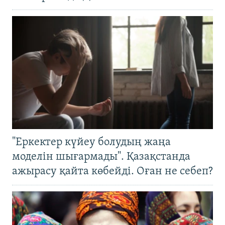
"Еркектер күйеу болудың жаңа
моделін шығармады". Қазақстанда
ажырасу қайта көбейді. Оған не себеп?