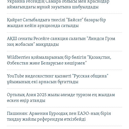
Украина Ресейдің Самара облысы мен Краснодар
аймағындағы мұнай зауытына шабуылдады
Қайрат Сатыбалдыға тиесілі "Байсат" базары бір
жылдан кейін аукционда сатылды
АҚШ сенаты Ресейге санкция салатын "Линдси Грэм
заң жобасын" мақұлдады
Wildberries қоймаларының бір бөлігін "Қазақстан,
Өзбекстан және Беларуське көшірмек"
YouTube видеохостинг қызметі "Русская община"
ұйымының екі арнасын бұғаттады
Орталық Азия 2025 жылы әлемде туризм ең жылдам
өскен өңір атанды
Пашинян: Армения Еуроодақ пен ЕАЭО-ның бірін
таңдау жайлы референдум өткізбейді