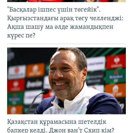
"Басқалар ішпес үшін төгейік".
Қырғызстандағы арақ төгу челленджі:
Ақша шашу ма әлде жамандықпен
күрес пе?
Қазақстан құрамасына шетелдік
бапкер келді. Джон ван’т Схип кім?