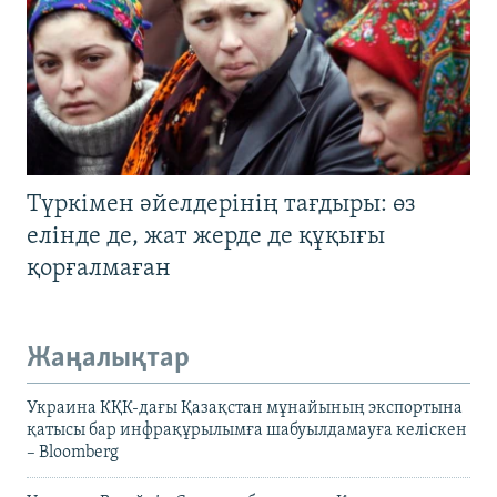
Түркімен әйелдерінің тағдыры: өз
елінде де, жат жерде де құқығы
қорғалмаған
Жаңалықтар
Украина КҚК-дағы Қазақстан мұнайының экспортына
қатысы бар инфрақұрылымға шабуылдамауға келіскен
– Bloomberg