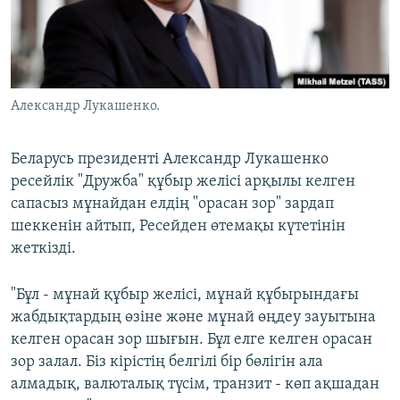
ЖАЗЫЛЫҢЫЗ
Басқа тілдерде
Александр Лукашенко.
Беларусь президенті Александр Лукашенко
ресейлік "Дружба" құбыр желісі арқылы келген
сапасыз мұнайдан елдің "орасан зор" зардап
шеккенін айтып, Ресейден өтемақы күтетінін
жеткізді.
"Бұл - мұнай құбыр желісі, мұнай құбырындағы
жабдықтардың өзіне және мұнай өңдеу зауытына
келген орасан зор шығын. Бұл елге келген орасан
зор залал. Біз кірістің белгілі бір бөлігін ала
алмадық, валюталық түсім, транзит - көп ақшадан