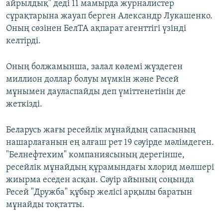
айрылдық" деді 11 мамырда журналистер
сұрақтарына жауап берген Александр Лукашенко.
Оның сөзінен БелТА ақпарат агенттігі үзінді
келтірді.
Оның болжамынша, залал көлемі жүздеген
миллион доллар болуы мүмкін және Ресей
мұнымен дауласпайды деп үміттенетінін де
жеткізді.
Беларусь жағы ресейлік мұнайдың сапасының
нашарлағанын ең алғаш рет 19 сәуірде мәлімдеген.
"Белнефтехим" компаниясының дерегінше,
ресейлік мұнайдың құрамындағы хлорид мөлшері
жиырма еседен асқан. Сәуір айының соңында
Ресей "Дружба" құбыр желісі арқылы баратын
мұнайды тоқтатты.