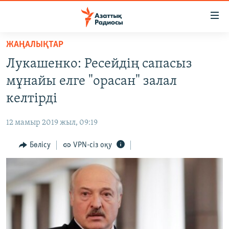
Accessibility
links
Skip
ЖАҢАЛЫҚТАР
to
ЖАҢАЛЫҚТАР
Лукашенко: Ресейдің сапасыз
main
САЯСАТ
content
мұнайы елге "орасан" залал
AZATTYQTV
Skip
келтірді
to
ҚАҢТАР ОҚИҒАСЫ
main
12 мамыр 2019 жыл, 09:19
АДАМ ҚҰҚЫҚТАРЫ
Navigation
Skip
Бөлісу
VPN-сіз оқу
ӘЛЕУМЕТ
to
ӘЛЕМ
Search
АРНАЙЫ ЖОБАЛАР
Русский