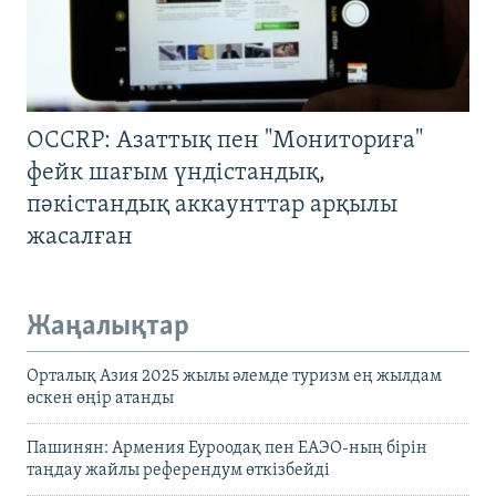
OCCRP: Азаттық пен "Мониториға"
фейк шағым үндістандық,
пәкістандық аккаунттар арқылы
жасалған
Жаңалықтар
Орталық Азия 2025 жылы әлемде туризм ең жылдам
өскен өңір атанды
Пашинян: Армения Еуроодақ пен ЕАЭО-ның бірін
таңдау жайлы референдум өткізбейді