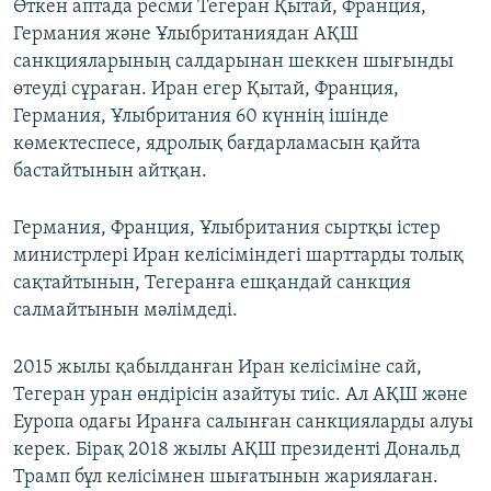
Өткен аптада ресми Тегеран Қытай, Франция,
Германия және Ұлыбританиядан АҚШ
санкцияларының салдарынан шеккен шығынды
өтеуді сұраған. Иран егер Қытай, Франция,
Германия, Ұлыбритания 60 күннің ішінде
көмектеспесе, ядролық бағдарламасын қайта
бастайтынын айтқан.
Германия, Франция, Ұлыбритания сыртқы істер
министрлері Иран келісіміндегі шарттарды толық
сақтайтынын, Тегеранға ешқандай санкция
салмайтынын мәлімдеді.
2015 жылы қабылданған Иран келісіміне сай,
Тегеран уран өндірісін азайтуы тиіс. Ал АҚШ және
Еуропа одағы Иранға салынған санкцияларды алуы
керек. Бірақ 2018 жылы АҚШ президенті Дональд
Трамп бұл келісімнен шығатынын жариялаған.