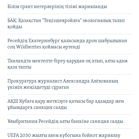
Білім грант иегерлерінің тізімі жарияланды
БАҚ: Қазақстан "Теңізшевройлға" экологиялық талап
қойды
Ресейдің Екатеринбург қаласында дрон шабуылынан
соң Wildberries қоймасы өртенді
Таиландта мектепте біреу қарудан оқ атып, алты адам
қаза тапты
Прокуратура журналист Александра Алёхованың
үкімін жеңілдетуді сұраған
АҚШ Кубаға қару жеткізуге қатысы бар адамдар мен
ұйымдарға санкция салды
Ұлыбритания Ресейдің алты банкіне санкция салды
UEFA 2030 жылғы әлем кубогына бойкот жариялау