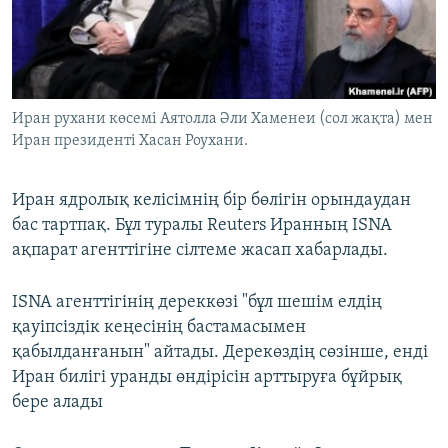
ЖАЗЫЛЫҢЫЗ
Басқа тілдерде
Иран рухани көсемі Аятолла Әли Хаменеи (сол жақта) мен
Иран президенті Хасан Роухани.
Иран ядролық келісімнің бір бөлігін орындаудан
бас тартпақ. Бұл туралы Reuters Иранның ISNA
ақпарат агенттігіне сілтеме жасап хабарлады.
ISNA агенттігінің дереккөзі "бұл шешім елдің
қауіпсіздік кеңесінің бастамасымен
қабылданғанын" айтады. Дерекөздің сөзінше, енді
Иран билігі уранды өндірісін арттыруға бұйрық
бере алады