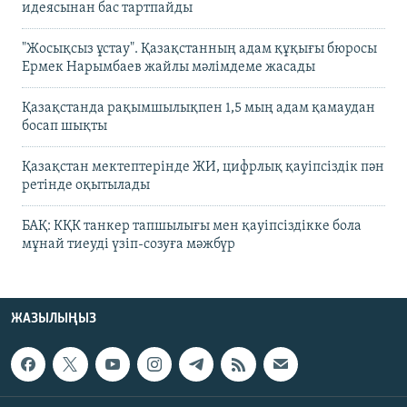
идеясынан бас тартпайды
"Жосықсыз ұстау". Қазақстанның адам құқығы бюросы
Ермек Нарымбаев жайлы мәлімдеме жасады
Қазақстанда рақымшылықпен 1,5 мың адам қамаудан
босап шықты
Қазақстан мектептерінде ЖИ, цифрлық қауіпсіздік пән
ретінде оқытылады
БАҚ: КҚК танкер тапшылығы мен қауіпсіздікке бола
мұнай тиеуді үзіп-созуға мәжбүр
ЖАЗЫЛЫҢЫЗ