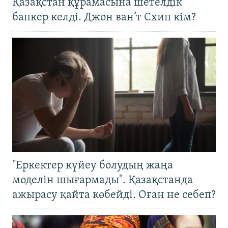
Қазақстан құрамасына шетелдік
бапкер келді. Джон ван’т Схип кім?
"Еркектер күйеу болудың жаңа
моделін шығармады". Қазақстанда
ажырасу қайта көбейді. Оған не себеп?