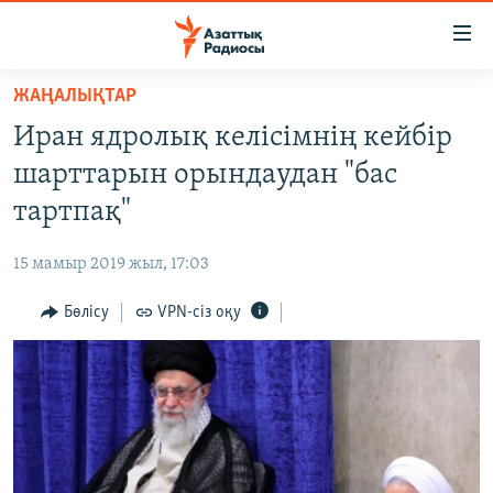
Accessibility
links
Skip
ЖАҢАЛЫҚТАР
to
ЖАҢАЛЫҚТАР
Иран ядролық келісімнің кейбір
main
САЯСАТ
content
шарттарын орындаудан "бас
AZATTYQTV
Skip
тартпақ"
to
ҚАҢТАР ОҚИҒАСЫ
main
15 мамыр 2019 жыл, 17:03
АДАМ ҚҰҚЫҚТАРЫ
Navigation
Skip
Бөлісу
VPN-сіз оқу
ӘЛЕУМЕТ
to
ӘЛЕМ
Search
АРНАЙЫ ЖОБАЛАР
Русский